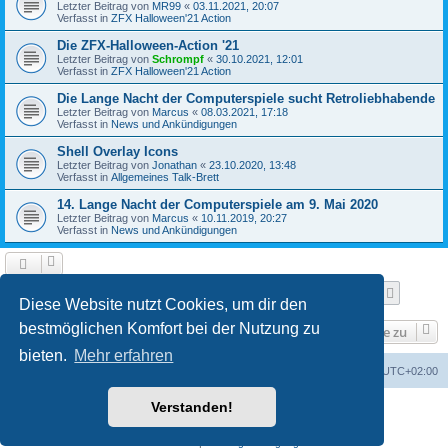
Letzter Beitrag von
MR99
«
03.11.2021, 20:07
Verfasst in
ZFX Halloween'21 Action
Die ZFX-Halloween-Action '21
Letzter Beitrag von
Schrompf
«
30.10.2021, 12:01
Verfasst in
ZFX Halloween'21 Action
Die Lange Nacht der Computerspiele sucht Retroliebhabende
Letzter Beitrag von
Marcus
«
08.03.2021, 17:18
Verfasst in
News und Ankündigungen
Shell Overlay Icons
Letzter Beitrag von
Jonathan
«
23.10.2020, 13:48
Verfasst in
Allgemeines Talk-Brett
14. Lange Nacht der Computerspiele am 9. Mai 2020
Letzter Beitrag von
Marcus
«
10.11.2019, 20:27
Verfasst in
News und Ankündigungen
Seite
1
von
25
1
2
3
4
5
25
Nächst
Die Suche ergab 610 Treffer
…
Diese Website nutzt Cookies, um dir den
bestmöglichen Komfort bei der Nutzung zu
Gehe zu
bieten.
Mehr erfahren
Foren-Übersicht
Alle Cookies löschen
Alle Zeiten sind
UTC+02:00
Verstanden!
Powered by
phpBB
® Forum Software © phpBB Limited
Deutsche Übersetzung durch
phpBB.de
Datenschutz
|
Nutzungsbedingungen