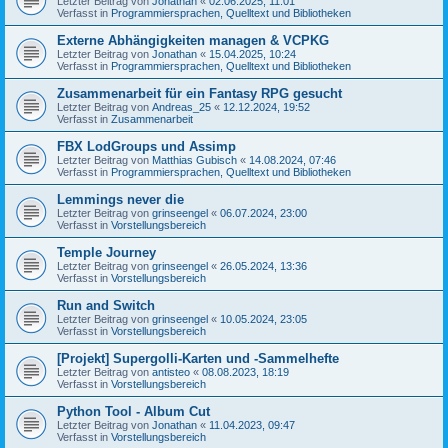
Letzter Beitrag von
Jonathan
«
02.06.2025, 11:01
Verfasst in
Programmiersprachen, Quelltext und Bibliotheken
Externe Abhängigkeiten managen & VCPKG
Letzter Beitrag von
Jonathan
«
15.04.2025, 10:24
Verfasst in
Programmiersprachen, Quelltext und Bibliotheken
Zusammenarbeit für ein Fantasy RPG gesucht
Letzter Beitrag von
Andreas_25
«
12.12.2024, 19:52
Verfasst in
Zusammenarbeit
FBX LodGroups und Assimp
Letzter Beitrag von
Matthias Gubisch
«
14.08.2024, 07:46
Verfasst in
Programmiersprachen, Quelltext und Bibliotheken
Lemmings never die
Letzter Beitrag von
grinseengel
«
06.07.2024, 23:00
Verfasst in
Vorstellungsbereich
Temple Journey
Letzter Beitrag von
grinseengel
«
26.05.2024, 13:36
Verfasst in
Vorstellungsbereich
Run and Switch
Letzter Beitrag von
grinseengel
«
10.05.2024, 23:05
Verfasst in
Vorstellungsbereich
[Projekt] Supergolli-Karten und -Sammelhefte
Letzter Beitrag von
antisteo
«
08.08.2023, 18:19
Verfasst in
Vorstellungsbereich
Python Tool - Album Cut
Letzter Beitrag von
Jonathan
«
11.04.2023, 09:47
Verfasst in
Vorstellungsbereich