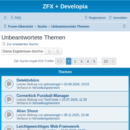
ZFX + Developia
FAQ
Registrieren
Anmelden
S
Foren-Übersicht
Suche
Unbeantwortete Themen
u
Unbeantwortete Themen
c
Zur erweiterten Suche
h
Suche
Erweiterte Suche
e
Seite
1
von
25
1
2
3
4
5
25
Nächst
Die Suche ergab 610 Treffer
…
Themen
Detektivbüro
Letzter Beitrag von
grinseengel
«
03.08.2026, 10:53
Verfasst in
Vorstellungsbereich
Cornerkick Fussball-Manager
Letzter Beitrag von
ToniTurek
«
15.07.2026, 11:30
Verfasst in
Vorstellungsbereich
Alien Shoot
Letzter Beitrag von
grinseengel
«
08.11.2025, 23:48
Verfasst in
Vorstellungsbereich
Leichtgewichtiges Web-Framework