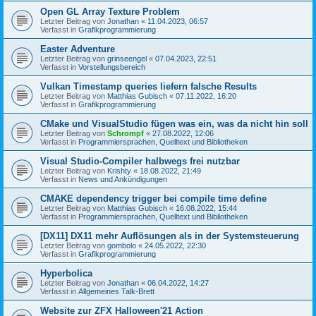
Open GL Array Texture Problem
Letzter Beitrag von
Jonathan
«
11.04.2023, 06:57
Verfasst in
Grafikprogrammierung
Easter Adventure
Letzter Beitrag von
grinseengel
«
07.04.2023, 22:51
Verfasst in
Vorstellungsbereich
Vulkan Timestamp queries liefern falsche Results
Letzter Beitrag von
Matthias Gubisch
«
07.11.2022, 16:20
Verfasst in
Grafikprogrammierung
CMake und VisualStudio fügen was ein, was da nicht hin soll
Letzter Beitrag von
Schrompf
«
27.08.2022, 12:06
Verfasst in
Programmiersprachen, Quelltext und Bibliotheken
Visual Studio-Compiler halbwegs frei nutzbar
Letzter Beitrag von
Krishty
«
18.08.2022, 21:49
Verfasst in
News und Ankündigungen
CMAKE dependency trigger bei compile time define
Letzter Beitrag von
Matthias Gubisch
«
16.08.2022, 15:44
Verfasst in
Programmiersprachen, Quelltext und Bibliotheken
[DX11] DX11 mehr Auflösungen als in der Systemsteuerung
Letzter Beitrag von
gombolo
«
24.05.2022, 22:30
Verfasst in
Grafikprogrammierung
Hyperbolica
Letzter Beitrag von
Jonathan
«
06.04.2022, 14:27
Verfasst in
Allgemeines Talk-Brett
Website zur ZFX Halloween'21 Action