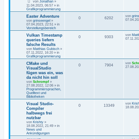
von
Jonathan
»
11.04.2023, 06:57
» in
Grafikprogrammierung
Easter Adventure
von
grin
0
6202
07.04.20
von
grinseengel
»
07.04.2023, 22:51
» in
Vorstellungsbereich
Vulkan Timestamp
von
Matt
0
9303
07.11.20
queries liefern
falsche Results
von
Matthias Gubisch
»
07.11.2022, 16:20
» in
Grafikprogrammierung
CMake und
von
Sch
0
7904
27.08.20
VisualStudio
fügen was ein, was
da nicht hin soll
von
Schrompf
»
27.08.2022, 12:06
» in
Programmiersprachen,
Quelltext und
Bibliotheken
Visual Studio-
von
Kris
0
13349
18.08.20
Compiler
halbwegs frei
nutzbar
von
Krishty
»
18.08.2022, 21:49
» in
News und
Ankündigungen