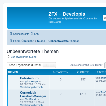
ZFX + Developia
Die deutsche Spieleentwickler-Community
(seit 1999).
Schnellzugriff
FAQ
Foren-Übersicht
Suche
Unbeantwortete Themen
Unbeantwortete Themen
Zur erweiterten Suche
Suche
Erweiterte Suche
Die Suche ergab 610 Treffer
THEMEN
ANTWORTEN
ZUGRIFFE
LETZTER
Detektivbüro
von
grin
0
257
03.08.20
von
grinseengel
»
03.08.2026, 10:53
» in
Vorstellungsbereich
Cornerkick
von
Toni
0
1214
15.07.20
Fussball-Manager
von
ToniTurek
»
15.07.2026, 11:30
» in
Vorstellungsbereich