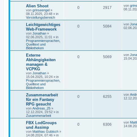
Alien Shoot
von
grin
0
2917
08.11.20
von
grinseengel
»
08.11.2025, 23:48
» in
Vorstellungsbereich
Leichtgewichtiges
von
Jona
0
5084
02.06.20
Web-Framework
von
Jonathan
»
02.06.2025, 11:01
» in
Programmiersprachen,
Quelltext und
Bibliotheken
Externe
von
Jona
0
5069
15.04.20
Abhängigkeiten
managen &
VCPKG
von
Jonathan
»
15.04.2025, 10:24
» in
Programmiersprachen,
Quelltext und
Bibliotheken
Zusammenarbeit
von
And
0
6255
12.12.20
für ein Fantasy
RPG gesucht
von
Andreas_25
»
12.12.2024, 19:52
» in
Zusammenarbeit
FBX LodGroups
von
Matt
0
6306
14.08.20
und Assimp
von
Matthias Gubisch
»
14.08.2024, 07:46
» in