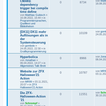
CMAKE
von
Matt
0
8734
16.08.20
dependency
trigger bei compile
time define
von
Matthias Gubisch
»
16.08.2022, 15:44
» in
Programmiersprachen,
Quelltext und
Bibliotheken
[DX11] DX11 mehr
von
gom
0
10109
24.05.20
Auflösungen als in
der
Systemsteuerung
von
gombolo
»
24.05.2022, 22:30
» in
Grafikprogrammierung
Hyperbolica
von
Jona
0
8966
06.04.20
von
Jonathan
»
06.04.2022, 14:27
» in
Allgemeines Talk-Brett
Website zur ZFX
von
MR9
0
10787
03.11.20
Halloween'21
Action
von
MR99
»
03.11.2021,
20:07
» in
ZFX
Halloween'21 Action
Die ZFX-
von
Sch
0
11551
30.10.20
Halloween-Action
'21
von
Schrompf
»