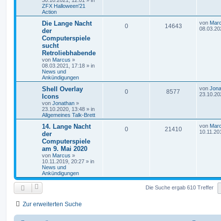
30.10.2021, 12:01
» in
ZFX Halloween'21
Action
Die Lange Nacht
von
Mar
0
14643
08.03.20
der
Computerspiele
sucht
Retroliebhabende
von
Marcus
»
08.03.2021, 17:18
» in
News und
Ankündigungen
Shell Overlay
von
Jona
0
8577
23.10.20
Icons
von
Jonathan
»
23.10.2020, 13:48
» in
Allgemeines Talk-Brett
14. Lange Nacht
von
Mar
0
21410
10.11.20
der
Computerspiele
am 9. Mai 2020
von
Marcus
»
10.11.2019, 20:27
» in
News und
Ankündigungen
Die Suche ergab 610 Treffer
Zur erweiterten Suche