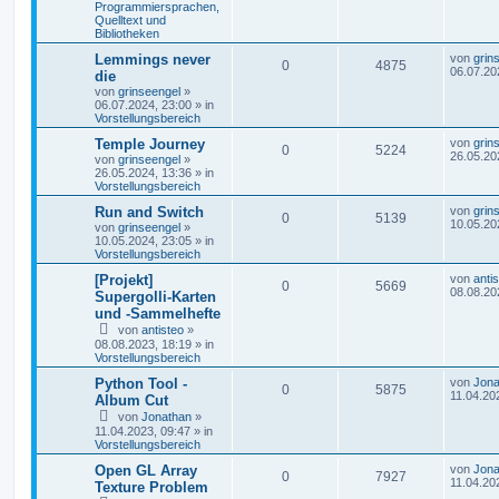
Programmiersprachen,
Quelltext und
Bibliotheken
Lemmings never
von
grin
0
4875
06.07.20
die
von
grinseengel
»
06.07.2024, 23:00
» in
Vorstellungsbereich
Temple Journey
von
grin
0
5224
26.05.20
von
grinseengel
»
26.05.2024, 13:36
» in
Vorstellungsbereich
Run and Switch
von
grin
0
5139
10.05.20
von
grinseengel
»
10.05.2024, 23:05
» in
Vorstellungsbereich
[Projekt]
von
anti
0
5669
08.08.20
Supergolli-Karten
und -Sammelhefte
von
antisteo
»
08.08.2023, 18:19
» in
Vorstellungsbereich
Python Tool -
von
Jona
0
5875
11.04.20
Album Cut
von
Jonathan
»
11.04.2023, 09:47
» in
Vorstellungsbereich
Open GL Array
von
Jona
0
7927
11.04.20
Texture Problem