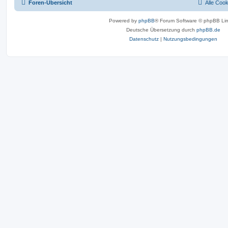
Foren-Übersicht
Alle Coo
Powered by
phpBB
® Forum Software © phpBB Lim
Deutsche Übersetzung durch
phpBB.de
Datenschutz
|
Nutzungsbedingungen