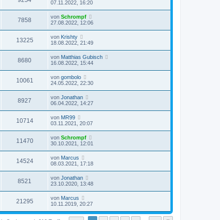
9254
07.11.2022, 16:20
von
Schrompf
7858
27.08.2022, 12:06
von
Krishty
13225
18.08.2022, 21:49
von
Matthias Gubisch
8680
16.08.2022, 15:44
von
gombolo
10061
24.05.2022, 22:30
von
Jonathan
8927
06.04.2022, 14:27
von
MR99
10714
03.11.2021, 20:07
von
Schrompf
11470
30.10.2021, 12:01
von
Marcus
14524
08.03.2021, 17:18
von
Jonathan
8521
23.10.2020, 13:48
von
Marcus
21295
10.11.2019, 20:27