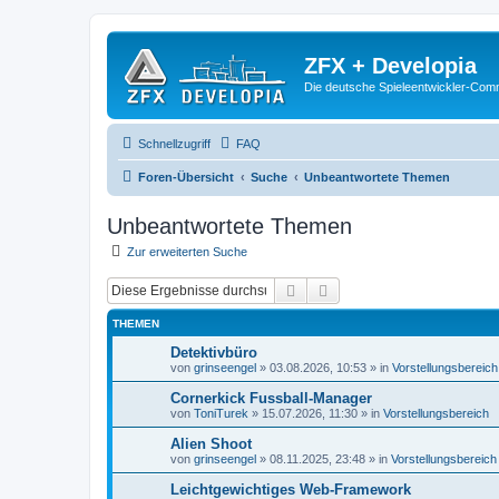
ZFX + Developia
Die deutsche Spieleentwickler-Comm
Schnellzugriff
FAQ
Foren-Übersicht
Suche
Unbeantwortete Themen
Unbeantwortete Themen
Zur erweiterten Suche
Suche
Erweiterte Suche
THEMEN
Detektivbüro
von
grinseengel
»
03.08.2026, 10:53
» in
Vorstellungsbereich
Cornerkick Fussball-Manager
von
ToniTurek
»
15.07.2026, 11:30
» in
Vorstellungsbereich
Alien Shoot
von
grinseengel
»
08.11.2025, 23:48
» in
Vorstellungsbereich
Leichtgewichtiges Web-Framework