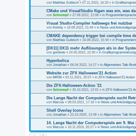
von
Matthias Gubisch
»
07.11.2022, 16:20
» in
Grafikprogra
CMake und VisualStudio fügen was ein, was da 
von
Schrompf
»
27.08.2022, 12:06
» in
Programmiersprachen
Visual Studio-Compiler halbwegs frei nutzbar
von
Krishty
»
18.08.2022, 21:49
» in
News und Ankündigung
CMAKE dependency trigger bei compile time de
von
Matthias Gubisch
»
16.08.2022, 15:44
» in
Programmiersp
[DX11] DX11 mehr Auflösungen als in der Syst
von
gombolo
»
24.05.2022, 22:30
» in
Grafikprogrammierung
Hyperbolica
von
Jonathan
»
06.04.2022, 14:27
» in
Allgemeines Talk-Bret
Website zur ZFX Halloween'21 Action
von
MR99
»
03.11.2021, 20:07
» in
ZFX Halloween'21 Action
Die ZFX-Halloween-Action '21
von
Schrompf
»
30.10.2021, 12:01
» in
ZFX Halloween'21 Ac
Die Lange Nacht der Computerspiele sucht Ret
von
Marcus
»
08.03.2021, 17:18
» in
News und Ankündigung
Shell Overlay Icons
von
Jonathan
»
23.10.2020, 13:48
» in
Allgemeines Talk-Bret
14. Lange Nacht der Computerspiele am 9. Mai 
von
Marcus
»
10.11.2019, 20:27
» in
News und Ankündigung