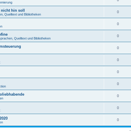
0
mmierung
nicht hin soll
0
, Quelltext und Bibliotheken
0
en
fine
0
rachen, Quelltext und Bibliotheken
emsteuerung
0
0
t
0
0
tion
roliebhabende
0
en
0
t
2020
0
en