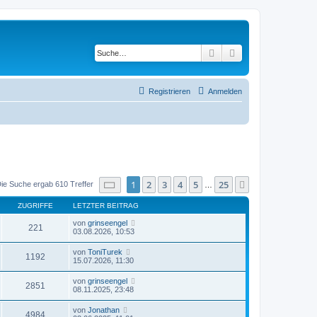
Suche
Erweiterte Suche
Registrieren
Anmelden
Seite
1
von
25
1
2
3
4
5
25
Nächste
ie Suche ergab 610 Treffer
…
ZUGRIFFE
LETZTER BEITRAG
von
grinseengel
221
03.08.2026, 10:53
von
ToniTurek
1192
15.07.2026, 11:30
von
grinseengel
2851
08.11.2025, 23:48
von
Jonathan
4984