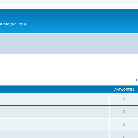
unity (seit 1999).
D
ANTWORTEN
0
0
0
0