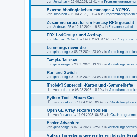
von
Jonathan
»
02.06.2025, 11:01
» in
Programmiersprachen, 
Externe Abhängigkeiten managen & VCPKG
von
Jonathan
»
15.04.2025, 10:24
» in
Programmiersprachen,
Zusammenarbeit für ein Fantasy RPG gesucht
von
Andreas_25
»
12.12.2024, 19:52
» in
Zusammenarbeit
FBX LodGroups und Assimp
von
Matthias Gubisch
»
14.08.2024, 07:46
» in
Programmiersp
Lemmings never die
von
grinseengel
»
06.07.2024, 23:00
» in
Vorstellungsbereich
Temple Journey
von
grinseengel
»
26.05.2024, 13:36
» in
Vorstellungsbereich
Run and Switch
von
grinseengel
»
10.05.2024, 23:05
» in
Vorstellungsbereich
[Projekt] Supergolli-Karten und -Sammelhefte
von
antisteo
»
08.08.2023, 18:19
» in
Vorstellungsbereic
Python Tool - Album Cut
von
Jonathan
»
11.04.2023, 09:47
» in
Vorstellungsberei
Open GL Array Texture Problem
von
Jonathan
»
11.04.2023, 06:57
» in
Grafikprogrammi
Easter Adventure
von
grinseengel
»
07.04.2023, 22:51
» in
Vorstellungsbereich
Vulkan Timestamp queries liefern falsche Resul