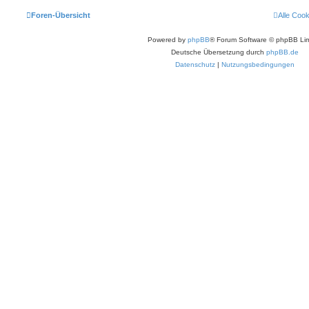
Foren-Übersicht
Alle Coo
Powered by
phpBB
® Forum Software © phpBB Lim
Deutsche Übersetzung durch
phpBB.de
Datenschutz
|
Nutzungsbedingungen