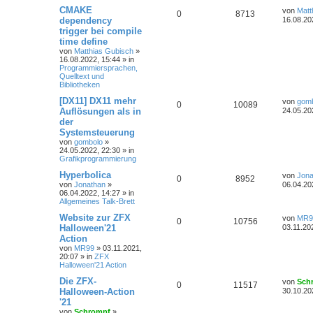
CMAKE
von
Matt
0
8713
dependency
16.08.20
trigger bei compile
time define
von
Matthias Gubisch
»
16.08.2022, 15:44
» in
Programmiersprachen,
Quelltext und
Bibliotheken
[DX11] DX11 mehr
von
gom
0
10089
Auflösungen als in
24.05.20
der
Systemsteuerung
von
gombolo
»
24.05.2022, 22:30
» in
Grafikprogrammierung
Hyperbolica
von
Jona
0
8952
von
Jonathan
»
06.04.20
06.04.2022, 14:27
» in
Allgemeines Talk-Brett
Website zur ZFX
von
MR9
0
10756
Halloween'21
03.11.20
Action
von
MR99
»
03.11.2021,
20:07
» in
ZFX
Halloween'21 Action
Die ZFX-
von
Sch
0
11517
Halloween-Action
30.10.20
'21
von
Schrompf
»