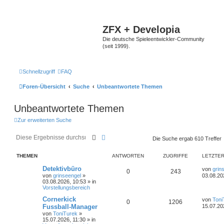
ZFX + Developia
Die deutsche Spieleentwickler-Community
(seit 1999).
Schnellzugriff
FAQ
Foren-Übersicht
Suche
Unbeantwortete Themen
Unbeantwortete Themen
Zur erweiterten Suche
Suche
Erweiterte Suche
Die Suche ergab 610 Treffer
THEMEN
ANTWORTEN
ZUGRIFFE
LETZTER
Detektivbüro
von
grin
0
243
von
grinseengel
»
03.08.20
03.08.2026, 10:53
» in
Vorstellungsbereich
Cornerkick
von
Toni
0
1206
Fussball-Manager
15.07.20
von
ToniTurek
»
15.07.2026, 11:30
» in