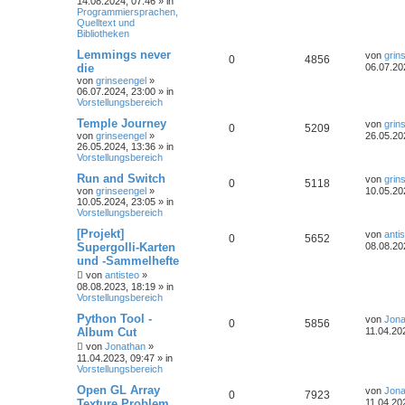
14.08.2024, 07:46
» in
Programmiersprachen,
Quelltext und
Bibliotheken
Lemmings never
von
grin
0
4856
die
06.07.20
von
grinseengel
»
06.07.2024, 23:00
» in
Vorstellungsbereich
Temple Journey
von
grin
0
5209
von
grinseengel
»
26.05.20
26.05.2024, 13:36
» in
Vorstellungsbereich
Run and Switch
von
grin
0
5118
von
grinseengel
»
10.05.20
10.05.2024, 23:05
» in
Vorstellungsbereich
[Projekt]
von
anti
0
5652
Supergolli-Karten
08.08.20
und -Sammelhefte
von
antisteo
»
08.08.2023, 18:19
» in
Vorstellungsbereich
Python Tool -
von
Jona
0
5856
Album Cut
11.04.20
von
Jonathan
»
11.04.2023, 09:47
» in
Vorstellungsbereich
Open GL Array
von
Jona
0
7923
Texture Problem
11.04.20