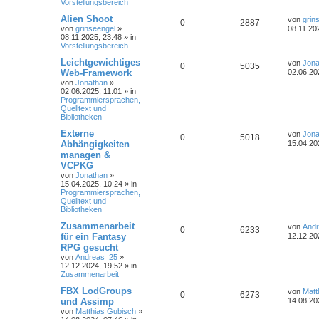
Vorstellungsbereich
Alien Shoot
von
grin
0
2887
von
grinseengel
»
08.11.20
08.11.2025, 23:48
» in
Vorstellungsbereich
Leichtgewichtiges
von
Jona
0
5035
Web-Framework
02.06.20
von
Jonathan
»
02.06.2025, 11:01
» in
Programmiersprachen,
Quelltext und
Bibliotheken
Externe
von
Jona
0
5018
Abhängigkeiten
15.04.20
managen &
VCPKG
von
Jonathan
»
15.04.2025, 10:24
» in
Programmiersprachen,
Quelltext und
Bibliotheken
Zusammenarbeit
von
And
0
6233
für ein Fantasy
12.12.20
RPG gesucht
von
Andreas_25
»
12.12.2024, 19:52
» in
Zusammenarbeit
FBX LodGroups
von
Matt
0
6273
und Assimp
14.08.20
von
Matthias Gubisch
»