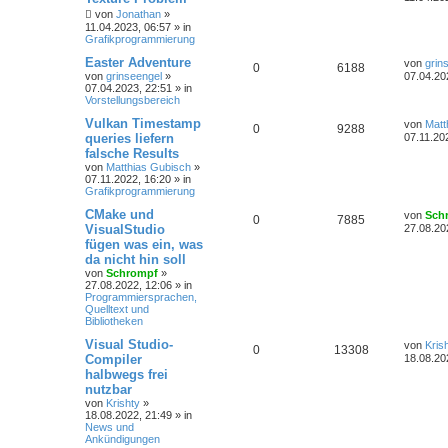
von
Jonathan
»
11.04.2023, 06:57
» in
Grafikprogrammierung
Easter Adventure
von
grin
0
6188
von
grinseengel
»
07.04.20
07.04.2023, 22:51
» in
Vorstellungsbereich
Vulkan Timestamp
von
Matt
0
9288
queries liefern
07.11.20
falsche Results
von
Matthias Gubisch
»
07.11.2022, 16:20
» in
Grafikprogrammierung
CMake und
von
Sch
0
7885
VisualStudio
27.08.20
fügen was ein, was
da nicht hin soll
von
Schrompf
»
27.08.2022, 12:06
» in
Programmiersprachen,
Quelltext und
Bibliotheken
Visual Studio-
von
Kris
0
13308
Compiler
18.08.20
halbwegs frei
nutzbar
von
Krishty
»
18.08.2022, 21:49
» in
News und
Ankündigungen