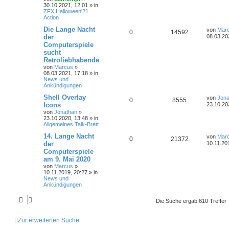
30.10.2021, 12:01
» in
ZFX Halloween'21
Action
Die Lange Nacht
von
Mar
0
14592
der
08.03.20
Computerspiele
sucht
Retroliebhabende
von
Marcus
»
08.03.2021, 17:18
» in
News und
Ankündigungen
Shell Overlay
von
Jona
0
8555
Icons
23.10.20
von
Jonathan
»
23.10.2020, 13:48
» in
Allgemeines Talk-Brett
14. Lange Nacht
von
Mar
0
21372
der
10.11.20
Computerspiele
am 9. Mai 2020
von
Marcus
»
10.11.2019, 20:27
» in
News und
Ankündigungen
Die Suche ergab 610 Treffer
Zur erweiterten Suche