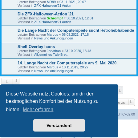
Letzter Beitrag von
MR99
«
03.11.2021, 20:07
Verfasst in
ZFX Halloween'21 Action
Die ZFX-Halloween-Action '21
Letzter Beitrag von
Schrompf
«
30.10.2021, 12:01
Verfasst in
ZFX Halloween'21 Action
Die Lange Nacht der Computerspiele sucht Retroliebhabende
Letzter Beitrag von
Marcus
«
08.03.2021, 17:18
Verfasst in
News und Ankündigungen
Shell Overlay Icons
Letzter Beitrag von
Jonathan
«
23.10.2020, 13:48
Verfasst in
Allgemeines Talk-Brett
14. Lange Nacht der Computerspiele am 9. Mai 2020
Letzter Beitrag von
Marcus
«
10.11.2019, 20:27
Verfasst in
News und Ankündigungen
Seite
1
von
25
1
2
3
4
5
25
Nächst
Die Suche ergab 610 Treffer
…
Diese Website nutzt Cookies, um dir den
bestmöglichen Komfort bei der Nutzung zu
Gehe zu
bieten.
Mehr erfahren
Foren-Übersicht
Alle Cookies löschen
Alle Zeiten sind
UTC+02:00
Verstanden!
Powered by
phpBB
® Forum Software © phpBB Limited
Deutsche Übersetzung durch
phpBB.de
Datenschutz
|
Nutzungsbedingungen