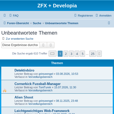
ZFX + Developia
FAQ
Registrieren
Anmelden
S
Foren-Übersicht
Suche
Unbeantwortete Themen
u
Unbeantwortete Themen
c
Zur erweiterten Suche
h
Suche
Erweiterte Suche
e
Seite
1
von
25
1
2
3
4
5
25
Nächst
Die Suche ergab 610 Treffer
…
Themen
Detektivbüro
Letzter Beitrag von
grinseengel
«
03.08.2026, 10:53
Verfasst in
Vorstellungsbereich
Cornerkick Fussball-Manager
Letzter Beitrag von
ToniTurek
«
15.07.2026, 11:30
Verfasst in
Vorstellungsbereich
Alien Shoot
Letzter Beitrag von
grinseengel
«
08.11.2025, 23:48
Verfasst in
Vorstellungsbereich
Leichtgewichtiges Web-Framework