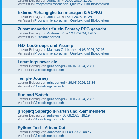
Letzter Beitrag von
Jonathan
«
02.06.2025, 11:01
Verfasst in
Programmiersprachen, Quelltext und Bibliotheken
Externe Abhängigkeiten managen & VCPKG
Letzter Beitrag von
Jonathan
«
15.04.2025, 10:24
Verfasst in
Programmiersprachen, Quelltext und Bibliotheken
Zusammenarbeit für ein Fantasy RPG gesucht
Letzter Beitrag von
Andreas_25
«
12.12.2024, 19:52
Verfasst in
Zusammenarbeit
FBX LodGroups und Assimp
Letzter Beitrag von
Matthias Gubisch
«
14.08.2024, 07:46
Verfasst in
Programmiersprachen, Quelltext und Bibliotheken
Lemmings never die
Letzter Beitrag von
grinseengel
«
06.07.2024, 23:00
Verfasst in
Vorstellungsbereich
Temple Journey
Letzter Beitrag von
grinseengel
«
26.05.2024, 13:36
Verfasst in
Vorstellungsbereich
Run and Switch
Letzter Beitrag von
grinseengel
«
10.05.2024, 23:05
Verfasst in
Vorstellungsbereich
[Projekt] Supergolli-Karten und -Sammelhefte
Letzter Beitrag von
antisteo
«
08.08.2023, 18:19
Verfasst in
Vorstellungsbereich
Python Tool - Album Cut
Letzter Beitrag von
Jonathan
«
11.04.2023, 09:47
Verfasst in
Vorstellungsbereich