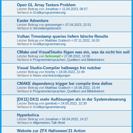
Open GL Array Texture Problem
Letzter Beitrag von
Jonathan
«
11.04.2023, 06:57
Verfasst in
Grafikprogrammierung
Easter Adventure
Letzter Beitrag von
grinseengel
«
07.04.2023, 22:51
Verfasst in
Vorstellungsbereich
Vulkan Timestamp queries liefern falsche Results
Letzter Beitrag von
Matthias Gubisch
«
07.11.2022, 16:20
Verfasst in
Grafikprogrammierung
CMake und VisualStudio fügen was ein, was da nicht hin soll
Letzter Beitrag von
Schrompf
«
27.08.2022, 12:06
Verfasst in
Programmiersprachen, Quelltext und Bibliotheken
Visual Studio-Compiler halbwegs frei nutzbar
Letzter Beitrag von
Krishty
«
18.08.2022, 21:49
Verfasst in
News und Ankündigungen
CMAKE dependency trigger bei compile time define
Letzter Beitrag von
Matthias Gubisch
«
16.08.2022, 15:44
Verfasst in
Programmiersprachen, Quelltext und Bibliotheken
[DX11] DX11 mehr Auflösungen als in der Systemsteuerung
Letzter Beitrag von
gombolo
«
24.05.2022, 22:30
Verfasst in
Grafikprogrammierung
Hyperbolica
Letzter Beitrag von
Jonathan
«
06.04.2022, 14:27
Verfasst in
Allgemeines Talk-Brett
Website zur ZFX Halloween'21 Action