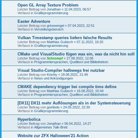
Open GL Array Texture Problem
Letzter Beitrag von
Jonathan
«
11.04.2023, 06:57
Verfasst in
Grafikprogrammierung
Easter Adventure
Letzter Beitrag von
grinseengel
«
07.04.2023, 22:51
Verfasst in
Vorstellungsbereich
Vulkan Timestamp queries liefern falsche Results
Letzter Beitrag von
Matthias Gubisch
«
07.11.2022, 16:20
Verfasst in
Grafikprogrammierung
CMake und VisualStudio fügen was ein, was da nicht hin soll
Letzter Beitrag von
Schrompf
«
27.08.2022, 12:06
Verfasst in
Programmiersprachen, Quelltext und Bibliotheken
Visual Studio-Compiler halbwegs frei nutzbar
Letzter Beitrag von
Krishty
«
18.08.2022, 21:49
Verfasst in
News und Ankündigungen
CMAKE dependency trigger bei compile time define
Letzter Beitrag von
Matthias Gubisch
«
16.08.2022, 15:44
Verfasst in
Programmiersprachen, Quelltext und Bibliotheken
[DX11] DX11 mehr Auflösungen als in der Systemsteuerung
Letzter Beitrag von
gombolo
«
24.05.2022, 22:30
Verfasst in
Grafikprogrammierung
Hyperbolica
Letzter Beitrag von
Jonathan
«
06.04.2022, 14:27
Verfasst in
Allgemeines Talk-Brett
Website zur ZFX Halloween'21 Action