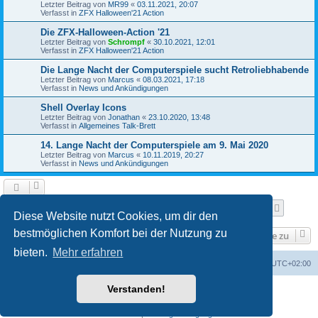
Letzter Beitrag von
MR99
«
03.11.2021, 20:07
Verfasst in
ZFX Halloween'21 Action
Die ZFX-Halloween-Action '21
Letzter Beitrag von
Schrompf
«
30.10.2021, 12:01
Verfasst in
ZFX Halloween'21 Action
Die Lange Nacht der Computerspiele sucht Retroliebhabende
Letzter Beitrag von
Marcus
«
08.03.2021, 17:18
Verfasst in
News und Ankündigungen
Shell Overlay Icons
Letzter Beitrag von
Jonathan
«
23.10.2020, 13:48
Verfasst in
Allgemeines Talk-Brett
14. Lange Nacht der Computerspiele am 9. Mai 2020
Letzter Beitrag von
Marcus
«
10.11.2019, 20:27
Verfasst in
News und Ankündigungen
Seite
1
von
25
1
2
3
4
5
25
Nächst
Die Suche ergab 610 Treffer
…
Diese Website nutzt Cookies, um dir den
bestmöglichen Komfort bei der Nutzung zu
Gehe zu
bieten.
Mehr erfahren
Foren-Übersicht
Alle Cookies löschen
Alle Zeiten sind
UTC+02:00
Verstanden!
Powered by
phpBB
® Forum Software © phpBB Limited
Deutsche Übersetzung durch
phpBB.de
Datenschutz
|
Nutzungsbedingungen