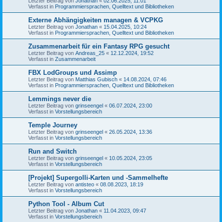
Letzter Beitrag von
Jonathan
«
02.06.2025, 11:01
Verfasst in
Programmiersprachen, Quelltext und Bibliotheken
Externe Abhängigkeiten managen & VCPKG
Letzter Beitrag von
Jonathan
«
15.04.2025, 10:24
Verfasst in
Programmiersprachen, Quelltext und Bibliotheken
Zusammenarbeit für ein Fantasy RPG gesucht
Letzter Beitrag von
Andreas_25
«
12.12.2024, 19:52
Verfasst in
Zusammenarbeit
FBX LodGroups und Assimp
Letzter Beitrag von
Matthias Gubisch
«
14.08.2024, 07:46
Verfasst in
Programmiersprachen, Quelltext und Bibliotheken
Lemmings never die
Letzter Beitrag von
grinseengel
«
06.07.2024, 23:00
Verfasst in
Vorstellungsbereich
Temple Journey
Letzter Beitrag von
grinseengel
«
26.05.2024, 13:36
Verfasst in
Vorstellungsbereich
Run and Switch
Letzter Beitrag von
grinseengel
«
10.05.2024, 23:05
Verfasst in
Vorstellungsbereich
[Projekt] Supergolli-Karten und -Sammelhefte
Letzter Beitrag von
antisteo
«
08.08.2023, 18:19
Verfasst in
Vorstellungsbereich
Python Tool - Album Cut
Letzter Beitrag von
Jonathan
«
11.04.2023, 09:47
Verfasst in
Vorstellungsbereich