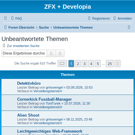
ZFX + Developia
FAQ
Registrieren
Anmelden
S
Foren-Übersicht
Suche
Unbeantwortete Themen
u
Unbeantwortete Themen
c
Zur erweiterten Suche
h
Suche
Erweiterte Suche
e
Seite
1
von
25
1
2
3
4
5
25
Nächst
Die Suche ergab 610 Treffer
…
Themen
Detektivbüro
Letzter Beitrag von
grinseengel
«
03.08.2026, 10:53
Verfasst in
Vorstellungsbereich
Cornerkick Fussball-Manager
Letzter Beitrag von
ToniTurek
«
15.07.2026, 11:30
Verfasst in
Vorstellungsbereich
Alien Shoot
Letzter Beitrag von
grinseengel
«
08.11.2025, 23:48
Verfasst in
Vorstellungsbereich
Leichtgewichtiges Web-Framework