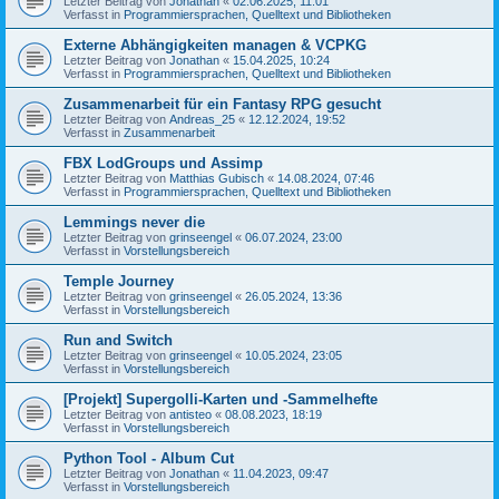
Letzter Beitrag von
Jonathan
«
02.06.2025, 11:01
Verfasst in
Programmiersprachen, Quelltext und Bibliotheken
Externe Abhängigkeiten managen & VCPKG
Letzter Beitrag von
Jonathan
«
15.04.2025, 10:24
Verfasst in
Programmiersprachen, Quelltext und Bibliotheken
Zusammenarbeit für ein Fantasy RPG gesucht
Letzter Beitrag von
Andreas_25
«
12.12.2024, 19:52
Verfasst in
Zusammenarbeit
FBX LodGroups und Assimp
Letzter Beitrag von
Matthias Gubisch
«
14.08.2024, 07:46
Verfasst in
Programmiersprachen, Quelltext und Bibliotheken
Lemmings never die
Letzter Beitrag von
grinseengel
«
06.07.2024, 23:00
Verfasst in
Vorstellungsbereich
Temple Journey
Letzter Beitrag von
grinseengel
«
26.05.2024, 13:36
Verfasst in
Vorstellungsbereich
Run and Switch
Letzter Beitrag von
grinseengel
«
10.05.2024, 23:05
Verfasst in
Vorstellungsbereich
[Projekt] Supergolli-Karten und -Sammelhefte
Letzter Beitrag von
antisteo
«
08.08.2023, 18:19
Verfasst in
Vorstellungsbereich
Python Tool - Album Cut
Letzter Beitrag von
Jonathan
«
11.04.2023, 09:47
Verfasst in
Vorstellungsbereich