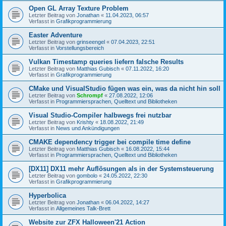
Open GL Array Texture Problem
Letzter Beitrag von
Jonathan
«
11.04.2023, 06:57
Verfasst in
Grafikprogrammierung
Easter Adventure
Letzter Beitrag von
grinseengel
«
07.04.2023, 22:51
Verfasst in
Vorstellungsbereich
Vulkan Timestamp queries liefern falsche Results
Letzter Beitrag von
Matthias Gubisch
«
07.11.2022, 16:20
Verfasst in
Grafikprogrammierung
CMake und VisualStudio fügen was ein, was da nicht hin soll
Letzter Beitrag von
Schrompf
«
27.08.2022, 12:06
Verfasst in
Programmiersprachen, Quelltext und Bibliotheken
Visual Studio-Compiler halbwegs frei nutzbar
Letzter Beitrag von
Krishty
«
18.08.2022, 21:49
Verfasst in
News und Ankündigungen
CMAKE dependency trigger bei compile time define
Letzter Beitrag von
Matthias Gubisch
«
16.08.2022, 15:44
Verfasst in
Programmiersprachen, Quelltext und Bibliotheken
[DX11] DX11 mehr Auflösungen als in der Systemsteuerung
Letzter Beitrag von
gombolo
«
24.05.2022, 22:30
Verfasst in
Grafikprogrammierung
Hyperbolica
Letzter Beitrag von
Jonathan
«
06.04.2022, 14:27
Verfasst in
Allgemeines Talk-Brett
Website zur ZFX Halloween'21 Action