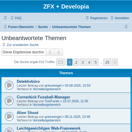
ZFX + Developia
FAQ
Registrieren
Anmelden
S
Foren-Übersicht
Suche
Unbeantwortete Themen
u
Unbeantwortete Themen
c
Zur erweiterten Suche
h
Suche
Erweiterte Suche
e
Seite
1
von
25
1
2
3
4
5
25
Nächst
Die Suche ergab 610 Treffer
…
Themen
Detektivbüro
Letzter Beitrag von
grinseengel
«
03.08.2026, 10:53
Verfasst in
Vorstellungsbereich
Cornerkick Fussball-Manager
Letzter Beitrag von
ToniTurek
«
15.07.2026, 11:30
Verfasst in
Vorstellungsbereich
Alien Shoot
Letzter Beitrag von
grinseengel
«
08.11.2025, 23:48
Verfasst in
Vorstellungsbereich
Leichtgewichtiges Web-Framework