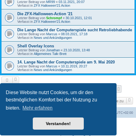
Letzter Beitrag von
MR99
«
03.11.2021, 20:07
Verfasst in
ZFX Halloween'21 Action
Die ZFX-Halloween-Action '21
Letzter Beitrag von
Schrompf
«
30.10.2021, 12:01
Verfasst in
ZFX Halloween'21 Action
Die Lange Nacht der Computerspiele sucht Retroliebhabende
Letzter Beitrag von
Marcus
«
08.03.2021, 17:18
Verfasst in
News und Ankündigungen
Shell Overlay Icons
Letzter Beitrag von
Jonathan
«
23.10.2020, 13:48
Verfasst in
Allgemeines Talk-Brett
14. Lange Nacht der Computerspiele am 9. Mai 2020
Letzter Beitrag von
Marcus
«
10.11.2019, 20:27
Verfasst in
News und Ankündigungen
Seite
1
von
25
1
2
3
4
5
25
Nächst
Die Suche ergab 610 Treffer
…
Diese Website nutzt Cookies, um dir den
bestmöglichen Komfort bei der Nutzung zu
Gehe zu
bieten.
Mehr erfahren
Foren-Übersicht
Alle Cookies löschen
Alle Zeiten sind
UTC+02:00
Verstanden!
Powered by
phpBB
® Forum Software © phpBB Limited
Deutsche Übersetzung durch
phpBB.de
Datenschutz
|
Nutzungsbedingungen