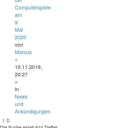
Computerspiele
am
9.
Mai
2020
von
Marcus
»
10.11.2019,
20:27
»
in
News
und
Ankündigungen
Die Suche ergab 610 Treffer