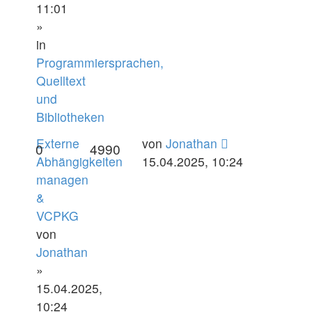
11:01
»
in
Programmiersprachen,
Quelltext
und
Bibliotheken
Externe
von
Jonathan
0
4990
Abhängigkeiten
15.04.2025, 10:24
managen
&
VCPKG
von
Jonathan
»
15.04.2025,
10:24