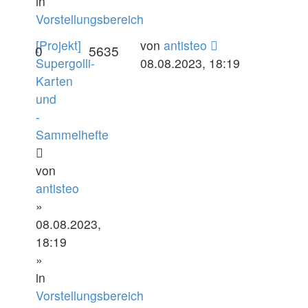
in
Vorstellungsbereich
[Projekt]
von
antisteo
0
5635
Supergolli-
08.08.2023, 18:19
Karten
und
-
Sammelhefte
von
antisteo
»
08.08.2023,
18:19
»
in
Vorstellungsbereich