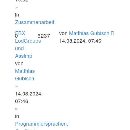
»
in
Zusammenarbeit
FBX
von
Matthias Gubisch
0
6237
LodGroups
14.08.2024, 07:46
und
Assimp
von
Matthias
Gubisch
»
14.08.2024,
07:46
»
in
Programmiersprachen,