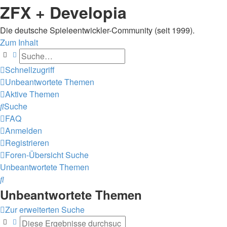
ZFX + Developia
Die deutsche Spieleentwickler-Community (seit 1999).
Zum Inhalt
Suche
Erweiterte Suche
Schnellzugriff
Unbeantwortete Themen
Aktive Themen
Suche
FAQ
Anmelden
Registrieren
Foren-Übersicht
Suche
Unbeantwortete Themen
Suche
Unbeantwortete Themen
Zur erweiterten Suche
Suche
Erweiterte Suche