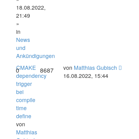
18.08.2022,
21:49
»
in
News
und
Ankündigungen
CMAKE
von
Matthias Gubisch
0
8687
dependency
16.08.2022, 15:44
trigger
bei
compile
time
define
von
Matthias