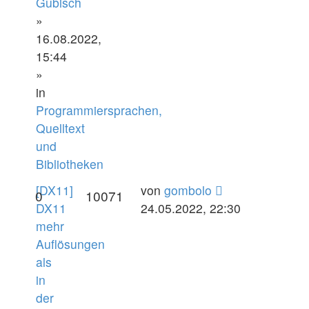
Gubisch
»
16.08.2022,
15:44
»
in
Programmiersprachen,
Quelltext
und
Bibliotheken
[DX11]
von
gombolo
0
10071
DX11
24.05.2022, 22:30
mehr
Auflösungen
als
in
der