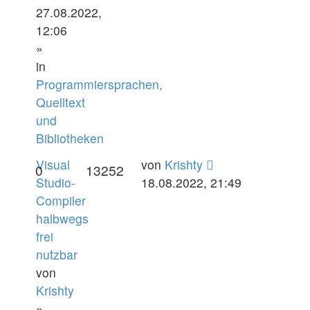
27.08.2022,
12:06
»
in
Programmiersprachen,
Quelltext
und
Bibliotheken
Visual
von
Krishty
0
13252
Studio-
18.08.2022, 21:49
Compiler
halbwegs
frei
nutzbar
von
Krishty
»