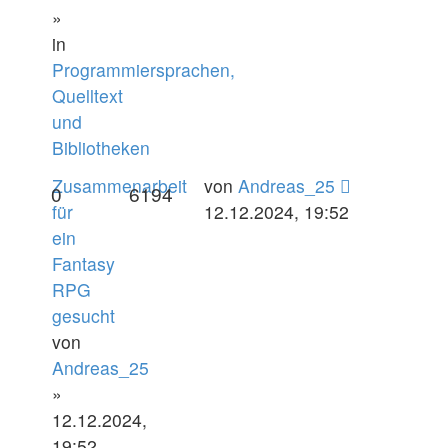
»
in
Programmiersprachen,
Quelltext
und
Bibliotheken
Zusammenarbeit
von
Andreas_25
0
6194
für
12.12.2024, 19:52
ein
Fantasy
RPG
gesucht
von
Andreas_25
»
12.12.2024,
19:52