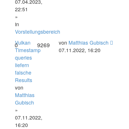
07.04.2023,
22:51
»
in
Vorstellungsbereich
Vulkan
von
Matthias Gubisch
0
9269
Timestamp
07.11.2022, 16:20
queries
liefern
falsche
Results
von
Matthias
Gubisch
»
07.11.2022,
16:20