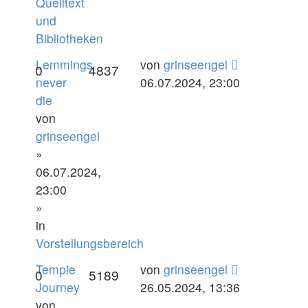
Quelltext
und
Bibliotheken
Lemmings
von
grinseengel
0
4837
never
06.07.2024, 23:00
die
von
grinseengel
»
06.07.2024,
23:00
»
in
Vorstellungsbereich
Temple
von
grinseengel
0
5189
Journey
26.05.2024, 13:36
von