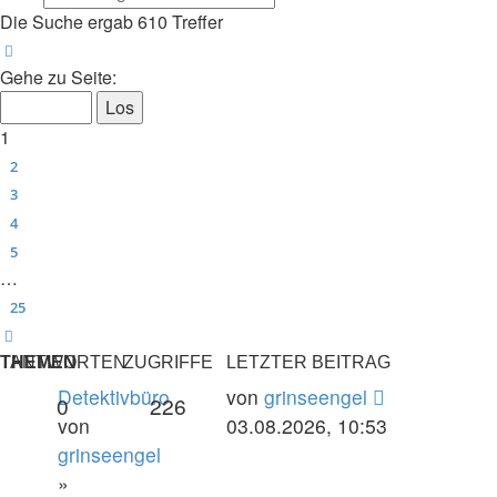
Die Suche ergab 610 Treffer
Seite
1
von
25
Gehe zu Seite:
1
2
3
4
5
…
25
Nächste
THEMEN
ANTWORTEN
ZUGRIFFE
LETZTER BEITRAG
Detektivbüro
von
grinseengel
0
226
von
03.08.2026, 10:53
grinseengel
»