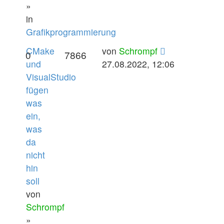
»
in
Grafikprogrammierung
CMake
von
Schrompf
0
7866
und
27.08.2022, 12:06
VisualStudio
fügen
was
ein,
was
da
nicht
hin
soll
von
Schrompf
»