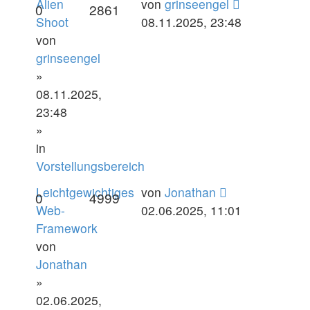
Alien
von
grinseengel
0
2861
Shoot
08.11.2025, 23:48
von
grinseengel
»
08.11.2025,
23:48
»
in
Vorstellungsbereich
Leichtgewichtiges
von
Jonathan
0
4999
Web-
02.06.2025, 11:01
Framework
von
Jonathan
»
02.06.2025,