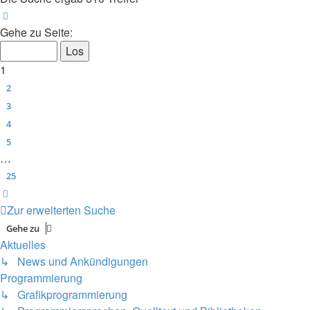
Seite
1
von
25
Gehe zu Seite:
1
2
3
4
5
…
25
Nächste
Zur erweiterten Suche
Gehe zu
Aktuelles
↳ News und Ankündigungen
Programmierung
↳ Grafikprogrammierung