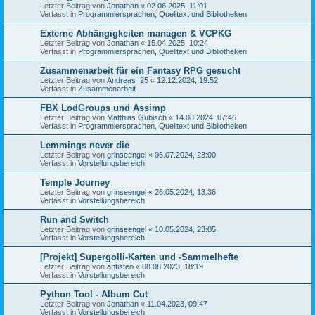
Letzter Beitrag von
Jonathan
«
02.06.2025, 11:01
Verfasst in
Programmiersprachen, Quelltext und Bibliotheken
Externe Abhängigkeiten managen & VCPKG
Letzter Beitrag von
Jonathan
«
15.04.2025, 10:24
Verfasst in
Programmiersprachen, Quelltext und Bibliotheken
Zusammenarbeit für ein Fantasy RPG gesucht
Letzter Beitrag von
Andreas_25
«
12.12.2024, 19:52
Verfasst in
Zusammenarbeit
FBX LodGroups und Assimp
Letzter Beitrag von
Matthias Gubisch
«
14.08.2024, 07:46
Verfasst in
Programmiersprachen, Quelltext und Bibliotheken
Lemmings never die
Letzter Beitrag von
grinseengel
«
06.07.2024, 23:00
Verfasst in
Vorstellungsbereich
Temple Journey
Letzter Beitrag von
grinseengel
«
26.05.2024, 13:36
Verfasst in
Vorstellungsbereich
Run and Switch
Letzter Beitrag von
grinseengel
«
10.05.2024, 23:05
Verfasst in
Vorstellungsbereich
[Projekt] Supergolli-Karten und -Sammelhefte
Letzter Beitrag von
antisteo
«
08.08.2023, 18:19
Verfasst in
Vorstellungsbereich
Python Tool - Album Cut
Letzter Beitrag von
Jonathan
«
11.04.2023, 09:47
Verfasst in
Vorstellungsbereich