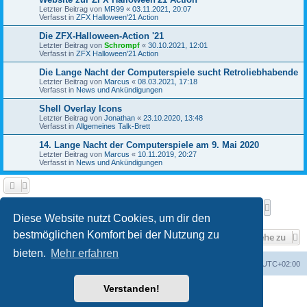
Letzter Beitrag von
MR99
«
03.11.2021, 20:07
Verfasst in
ZFX Halloween'21 Action
Die ZFX-Halloween-Action '21
Letzter Beitrag von
Schrompf
«
30.10.2021, 12:01
Verfasst in
ZFX Halloween'21 Action
Die Lange Nacht der Computerspiele sucht Retroliebhabende
Letzter Beitrag von
Marcus
«
08.03.2021, 17:18
Verfasst in
News und Ankündigungen
Shell Overlay Icons
Letzter Beitrag von
Jonathan
«
23.10.2020, 13:48
Verfasst in
Allgemeines Talk-Brett
14. Lange Nacht der Computerspiele am 9. Mai 2020
Letzter Beitrag von
Marcus
«
10.11.2019, 20:27
Verfasst in
News und Ankündigungen
Seite
1
von
25
1
2
3
4
5
25
Nächste
Die Suche ergab 610 Treffer
…
Diese Website nutzt Cookies, um dir den
bestmöglichen Komfort bei der Nutzung zu
Gehe zu
bieten.
Mehr erfahren
Foren-Übersicht
Alle Cookies löschen
Alle Zeiten sind
UTC+02:00
Verstanden!
Powered by
phpBB
® Forum Software © phpBB Limited
Deutsche Übersetzung durch
phpBB.de