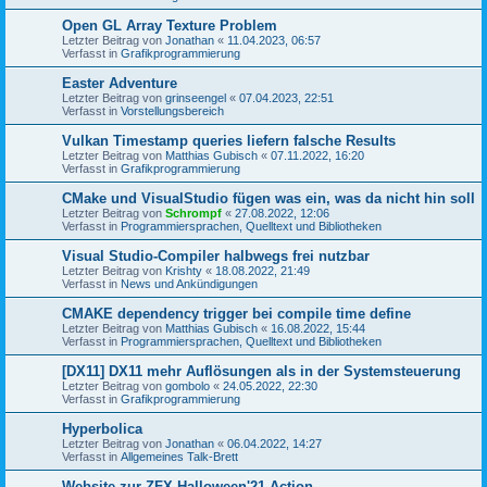
Open GL Array Texture Problem
Letzter Beitrag von
Jonathan
«
11.04.2023, 06:57
Verfasst in
Grafikprogrammierung
Easter Adventure
Letzter Beitrag von
grinseengel
«
07.04.2023, 22:51
Verfasst in
Vorstellungsbereich
Vulkan Timestamp queries liefern falsche Results
Letzter Beitrag von
Matthias Gubisch
«
07.11.2022, 16:20
Verfasst in
Grafikprogrammierung
CMake und VisualStudio fügen was ein, was da nicht hin soll
Letzter Beitrag von
Schrompf
«
27.08.2022, 12:06
Verfasst in
Programmiersprachen, Quelltext und Bibliotheken
Visual Studio-Compiler halbwegs frei nutzbar
Letzter Beitrag von
Krishty
«
18.08.2022, 21:49
Verfasst in
News und Ankündigungen
CMAKE dependency trigger bei compile time define
Letzter Beitrag von
Matthias Gubisch
«
16.08.2022, 15:44
Verfasst in
Programmiersprachen, Quelltext und Bibliotheken
[DX11] DX11 mehr Auflösungen als in der Systemsteuerung
Letzter Beitrag von
gombolo
«
24.05.2022, 22:30
Verfasst in
Grafikprogrammierung
Hyperbolica
Letzter Beitrag von
Jonathan
«
06.04.2022, 14:27
Verfasst in
Allgemeines Talk-Brett
Website zur ZFX Halloween'21 Action