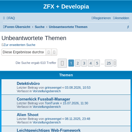
ZFX + Developia
FAQ
Registrieren
Anmelden
S
Foren-Übersicht
Suche
Unbeantwortete Themen
u
Unbeantwortete Themen
c
Zur erweiterten Suche
h
Suche
Erweiterte Suche
e
Seite
1
von
25
1
2
3
4
5
25
Nächste
Die Suche ergab 610 Treffer
…
Themen
Detektivbüro
Letzter Beitrag von
grinseengel
«
03.08.2026, 10:53
Verfasst in
Vorstellungsbereich
Cornerkick Fussball-Manager
Letzter Beitrag von
ToniTurek
«
15.07.2026, 11:30
Verfasst in
Vorstellungsbereich
Alien Shoot
Letzter Beitrag von
grinseengel
«
08.11.2025, 23:48
Verfasst in
Vorstellungsbereich
Leichtgewichtiges Web-Framework