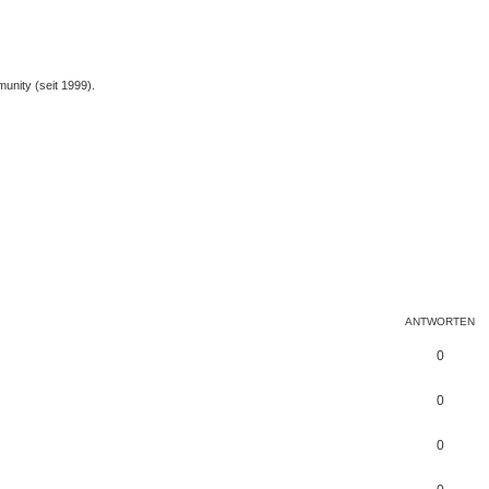
unity (seit 1999).
ANTWORTEN
0
0
0