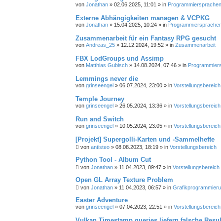
e
von
Jonathan
»
02.06.2025, 11:01
» in
Programmiersprachen, 
Externe Abhängigkeiten managen & VCPKG
von
Jonathan
»
15.04.2025, 10:24
» in
Programmiersprachen,
Zusammenarbeit für ein Fantasy RPG gesucht
von
Andreas_25
»
12.12.2024, 19:52
» in
Zusammenarbeit
FBX LodGroups und Assimp
von
Matthias Gubisch
»
14.08.2024, 07:46
» in
Programmiersp
Lemmings never die
von
grinseengel
»
06.07.2024, 23:00
» in
Vorstellungsbereich
Temple Journey
von
grinseengel
»
26.05.2024, 13:36
» in
Vorstellungsbereich
Run and Switch
von
grinseengel
»
10.05.2024, 23:05
» in
Vorstellungsbereich
[Projekt] Supergolli-Karten und -Sammelhefte
von
antisteo
»
08.08.2023, 18:19
» in
Vorstellungsbereich
Python Tool - Album Cut
von
Jonathan
»
11.04.2023, 09:47
» in
Vorstellungsbereich
Open GL Array Texture Problem
von
Jonathan
»
11.04.2023, 06:57
» in
Grafikprogrammier
Easter Adventure
von
grinseengel
»
07.04.2023, 22:51
» in
Vorstellungsbereich
Vulkan Timestamp queries liefern falsche Resul