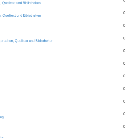
0
Quelltext und Bibliotheken
0
 Quelltext und Bibliotheken
0
0
rachen, Quelltext und Bibliotheken
0
0
0
0
0
0
ung
0
ts