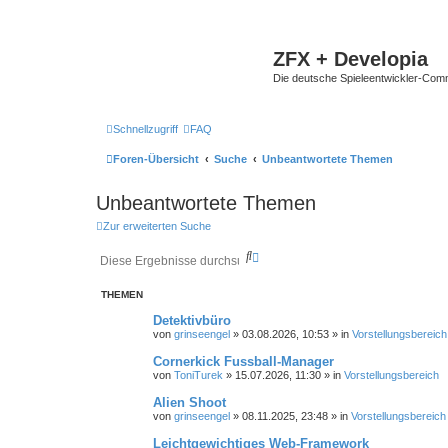
ZFX + Developia
Die deutsche Spieleentwickler-Comm
Schnellzugriff
FAQ
Foren-Übersicht
Suche
Unbeantwortete Themen
Unbeantwortete Themen
Zur erweiterten Suche
S
E
u
r
c
w
THEMEN
h
e
e
i
Detektivbüro
t
von
grinseengel
»
03.08.2026, 10:53
» in
Vorstellungsbereich
e
r
Cornerkick Fussball-Manager
t
von
ToniTurek
»
15.07.2026, 11:30
» in
Vorstellungsbereich
e
S
Alien Shoot
u
von
grinseengel
»
08.11.2025, 23:48
» in
Vorstellungsbereich
c
h
Leichtgewichtiges Web-Framework