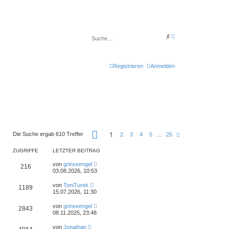
E
S
r
u
w
c
e
h
i
e
t
Registrieren
Anmelden
e
r
t
e
S
u
c
h
e
S
1
Die Suche ergab 610 Treffer
N
2
3
4
5
…
25
e
ä
i
c
t
ZUGRIFFE
LETZTER BEITRAG
h
e
s
1
von
grinseengel
t
216
v
03.08.2026, 10:53
e
o
n
von
ToniTurek
2
1189
15.07.2026, 11:30
5
von
grinseengel
2843
08.11.2025, 23:48
von
Jonathan