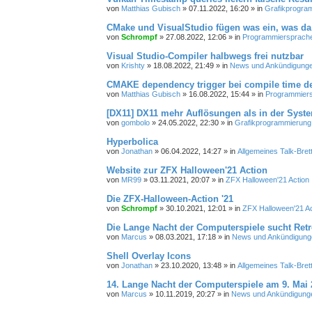
von
Matthias Gubisch
»
07.11.2022, 16:20
» in
Grafikprogra
CMake und VisualStudio fügen was ein, was da 
von
Schrompf
»
27.08.2022, 12:06
» in
Programmiersprachen
Visual Studio-Compiler halbwegs frei nutzbar
von
Krishty
»
18.08.2022, 21:49
» in
News und Ankündigung
CMAKE dependency trigger bei compile time de
von
Matthias Gubisch
»
16.08.2022, 15:44
» in
Programmiersp
[DX11] DX11 mehr Auflösungen als in der Syst
von
gombolo
»
24.05.2022, 22:30
» in
Grafikprogrammierung
Hyperbolica
von
Jonathan
»
06.04.2022, 14:27
» in
Allgemeines Talk-Bret
Website zur ZFX Halloween'21 Action
von
MR99
»
03.11.2021, 20:07
» in
ZFX Halloween'21 Action
Die ZFX-Halloween-Action '21
von
Schrompf
»
30.10.2021, 12:01
» in
ZFX Halloween'21 Ac
Die Lange Nacht der Computerspiele sucht Ret
von
Marcus
»
08.03.2021, 17:18
» in
News und Ankündigung
Shell Overlay Icons
von
Jonathan
»
23.10.2020, 13:48
» in
Allgemeines Talk-Bret
14. Lange Nacht der Computerspiele am 9. Mai 
von
Marcus
»
10.11.2019, 20:27
» in
News und Ankündigung