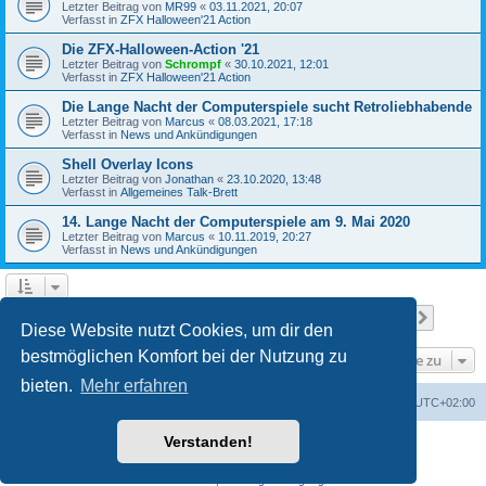
Letzter Beitrag von
MR99
«
03.11.2021, 20:07
Verfasst in
ZFX Halloween'21 Action
Die ZFX-Halloween-Action '21
Letzter Beitrag von
Schrompf
«
30.10.2021, 12:01
Verfasst in
ZFX Halloween'21 Action
Die Lange Nacht der Computerspiele sucht Retroliebhabende
Letzter Beitrag von
Marcus
«
08.03.2021, 17:18
Verfasst in
News und Ankündigungen
Shell Overlay Icons
Letzter Beitrag von
Jonathan
«
23.10.2020, 13:48
Verfasst in
Allgemeines Talk-Brett
14. Lange Nacht der Computerspiele am 9. Mai 2020
Letzter Beitrag von
Marcus
«
10.11.2019, 20:27
Verfasst in
News und Ankündigungen
Seite
1
von
25
1
2
3
4
5
25
Nächst
Die Suche ergab 610 Treffer
…
Diese Website nutzt Cookies, um dir den
bestmöglichen Komfort bei der Nutzung zu
Gehe zu
bieten.
Mehr erfahren
Foren-Übersicht
Alle Cookies löschen
Alle Zeiten sind
UTC+02:00
Verstanden!
Powered by
phpBB
® Forum Software © phpBB Limited
Deutsche Übersetzung durch
phpBB.de
Datenschutz
|
Nutzungsbedingungen