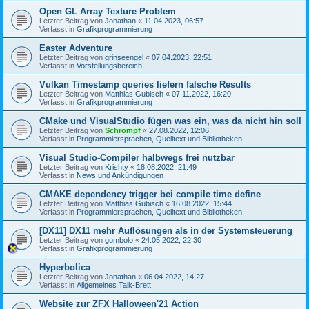
Open GL Array Texture Problem
Letzter Beitrag von
Jonathan
«
11.04.2023, 06:57
Verfasst in
Grafikprogrammierung
Easter Adventure
Letzter Beitrag von
grinseengel
«
07.04.2023, 22:51
Verfasst in
Vorstellungsbereich
Vulkan Timestamp queries liefern falsche Results
Letzter Beitrag von
Matthias Gubisch
«
07.11.2022, 16:20
Verfasst in
Grafikprogrammierung
CMake und VisualStudio fügen was ein, was da nicht hin soll
Letzter Beitrag von
Schrompf
«
27.08.2022, 12:06
Verfasst in
Programmiersprachen, Quelltext und Bibliotheken
Visual Studio-Compiler halbwegs frei nutzbar
Letzter Beitrag von
Krishty
«
18.08.2022, 21:49
Verfasst in
News und Ankündigungen
CMAKE dependency trigger bei compile time define
Letzter Beitrag von
Matthias Gubisch
«
16.08.2022, 15:44
Verfasst in
Programmiersprachen, Quelltext und Bibliotheken
[DX11] DX11 mehr Auflösungen als in der Systemsteuerung
Letzter Beitrag von
gombolo
«
24.05.2022, 22:30
Verfasst in
Grafikprogrammierung
Hyperbolica
Letzter Beitrag von
Jonathan
«
06.04.2022, 14:27
Verfasst in
Allgemeines Talk-Brett
Website zur ZFX Halloween'21 Action