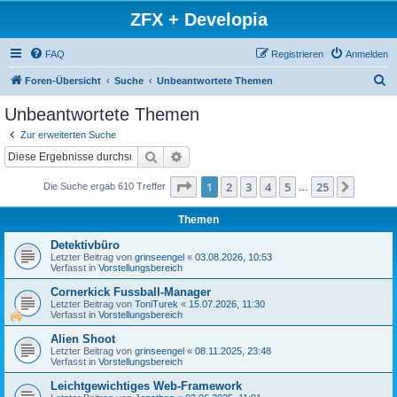
ZFX + Developia
FAQ
Registrieren
Anmelden
S
Foren-Übersicht
Suche
Unbeantwortete Themen
u
Unbeantwortete Themen
c
Zur erweiterten Suche
h
Suche
Erweiterte Suche
e
Seite
1
von
25
1
2
3
4
5
25
Nächst
Die Suche ergab 610 Treffer
…
Themen
Detektivbüro
Letzter Beitrag von
grinseengel
«
03.08.2026, 10:53
Verfasst in
Vorstellungsbereich
Cornerkick Fussball-Manager
Letzter Beitrag von
ToniTurek
«
15.07.2026, 11:30
Verfasst in
Vorstellungsbereich
Alien Shoot
Letzter Beitrag von
grinseengel
«
08.11.2025, 23:48
Verfasst in
Vorstellungsbereich
Leichtgewichtiges Web-Framework