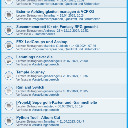
Letzter Beitrag von
Jonathan
«
02.06.2025, 11:01
Verfasst in
Programmiersprachen, Quelltext und Bibliotheken
Externe Abhängigkeiten managen & VCPKG
Letzter Beitrag von
Jonathan
«
15.04.2025, 10:24
Verfasst in
Programmiersprachen, Quelltext und Bibliotheken
Zusammenarbeit für ein Fantasy RPG gesucht
Letzter Beitrag von
Andreas_25
«
12.12.2024, 19:52
Verfasst in
Zusammenarbeit
FBX LodGroups und Assimp
Letzter Beitrag von
Matthias Gubisch
«
14.08.2024, 07:46
Verfasst in
Programmiersprachen, Quelltext und Bibliotheken
Lemmings never die
Letzter Beitrag von
grinseengel
«
06.07.2024, 23:00
Verfasst in
Vorstellungsbereich
Temple Journey
Letzter Beitrag von
grinseengel
«
26.05.2024, 13:36
Verfasst in
Vorstellungsbereich
Run and Switch
Letzter Beitrag von
grinseengel
«
10.05.2024, 23:05
Verfasst in
Vorstellungsbereich
[Projekt] Supergolli-Karten und -Sammelhefte
Letzter Beitrag von
antisteo
«
08.08.2023, 18:19
Verfasst in
Vorstellungsbereich
Python Tool - Album Cut
Letzter Beitrag von
Jonathan
«
11.04.2023, 09:47
Verfasst in
Vorstellungsbereich