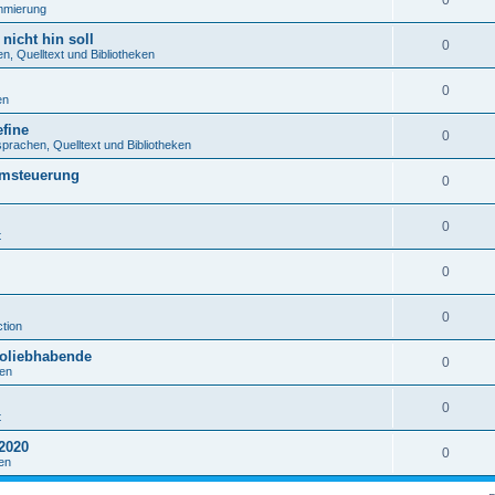
0
mmierung
nicht hin soll
0
, Quelltext und Bibliotheken
0
en
fine
0
rachen, Quelltext und Bibliotheken
emsteuerung
0
0
t
0
0
tion
roliebhabende
0
en
0
t
2020
0
en