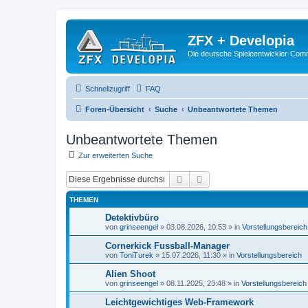
ZFX + Developia
Die deutsche Spieleentwickler-Comm
Schnellzugriff
FAQ
Foren-Übersicht
Suche
Unbeantwortete Themen
Unbeantwortete Themen
Zur erweiterten Suche
Suche
Erweiterte Suche
THEMEN
Detektivbüro
von
grinseengel
»
03.08.2026, 10:53
» in
Vorstellungsbereich
Cornerkick Fussball-Manager
von
ToniTurek
»
15.07.2026, 11:30
» in
Vorstellungsbereich
Alien Shoot
von
grinseengel
»
08.11.2025, 23:48
» in
Vorstellungsbereich
Leichtgewichtiges Web-Framework