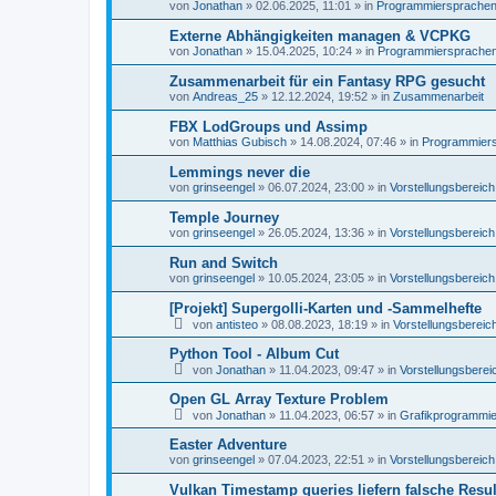
von
Jonathan
»
02.06.2025, 11:01
» in
Programmiersprachen, 
Externe Abhängigkeiten managen & VCPKG
von
Jonathan
»
15.04.2025, 10:24
» in
Programmiersprachen,
Zusammenarbeit für ein Fantasy RPG gesucht
von
Andreas_25
»
12.12.2024, 19:52
» in
Zusammenarbeit
FBX LodGroups und Assimp
von
Matthias Gubisch
»
14.08.2024, 07:46
» in
Programmiersp
Lemmings never die
von
grinseengel
»
06.07.2024, 23:00
» in
Vorstellungsbereich
Temple Journey
von
grinseengel
»
26.05.2024, 13:36
» in
Vorstellungsbereich
Run and Switch
von
grinseengel
»
10.05.2024, 23:05
» in
Vorstellungsbereich
[Projekt] Supergolli-Karten und -Sammelhefte
von
antisteo
»
08.08.2023, 18:19
» in
Vorstellungsbereic
Python Tool - Album Cut
von
Jonathan
»
11.04.2023, 09:47
» in
Vorstellungsberei
Open GL Array Texture Problem
von
Jonathan
»
11.04.2023, 06:57
» in
Grafikprogrammi
Easter Adventure
von
grinseengel
»
07.04.2023, 22:51
» in
Vorstellungsbereich
Vulkan Timestamp queries liefern falsche Resul