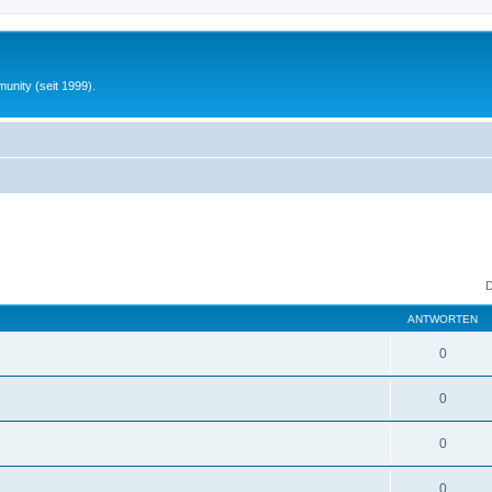
unity (seit 1999).
D
ANTWORTEN
0
0
0
0