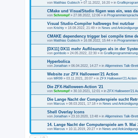
von
Matthias Gubisch
»
07.11.2022, 16:20
» in
Grafikprogra
CMake und VisualStudio fügen was ein, was da 
von
Schrompf
»
27.08.2022, 12:06
» in
Programmiersprachen
Visual Studio-Compiler halbwegs frei nutzbar
von
Krishty
»
18.08.2022, 21:49
» in
News und Ankündigung
CMAKE dependency trigger bei compile time de
von
Matthias Gubisch
»
16.08.2022, 15:44
» in
Programmiersp
[DX11] DX11 mehr Auflösungen als in der Syst
von
gombolo
»
24.05.2022, 22:30
» in
Grafikprogrammierung
Hyperbolica
von
Jonathan
»
06.04.2022, 14:27
» in
Allgemeines Talk-Bret
Website zur ZFX Halloween'21 Action
von
MR99
»
03.11.2021, 20:07
» in
ZFX Halloween'21 Action
Die ZFX-Halloween-Action '21
von
Schrompf
»
30.10.2021, 12:01
» in
ZFX Halloween'21 Ac
Die Lange Nacht der Computerspiele sucht Ret
von
Marcus
»
08.03.2021, 17:18
» in
News und Ankündigung
Shell Overlay Icons
von
Jonathan
»
23.10.2020, 13:48
» in
Allgemeines Talk-Bret
14. Lange Nacht der Computerspiele am 9. Mai 
von
Marcus
»
10.11.2019, 20:27
» in
News und Ankündigung