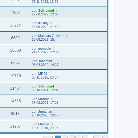
9251
07.11.2022, 16:20
von
Schrompf
7853
27.08.2022, 12:06
von
Krishty
13214
18.08.2022, 21:49
von
Matthias Gubisch
8680
16.08.2022, 15:44
von
gombolo
10060
24.05.2022, 22:30
von
Jonathan
8924
06.04.2022, 14:27
von
MR99
10710
03.11.2021, 20:07
von
Schrompf
11464
30.10.2021, 12:01
von
Marcus
14515
08.03.2021, 17:18
von
Jonathan
8518
23.10.2020, 13:48
von
Marcus
21287
10.11.2019, 20:27