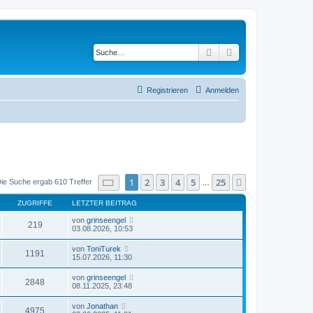
Suche
Erweiterte Suche
Registrieren
Anmelden
Seite
1
von
25
1
2
3
4
5
25
Nächste
ie Suche ergab 610 Treffer
…
ZUGRIFFE
LETZTER BEITRAG
von
grinseengel
219
03.08.2026, 10:53
von
ToniTurek
1191
15.07.2026, 11:30
von
grinseengel
2848
08.11.2025, 23:48
von
Jonathan
4975