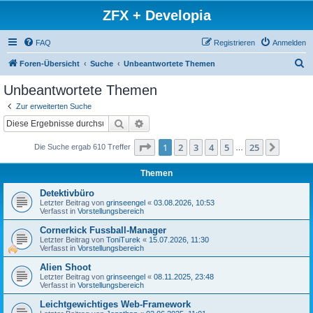
ZFX + Developia
FAQ
Registrieren
Anmelden
S
Foren-Übersicht
Suche
Unbeantwortete Themen
u
Unbeantwortete Themen
c
Zur erweiterten Suche
h
Suche
Erweiterte Suche
e
Seite
1
von
25
1
2
3
4
5
25
Nächst
Die Suche ergab 610 Treffer
…
Themen
Detektivbüro
Letzter Beitrag von
grinseengel
«
03.08.2026, 10:53
Verfasst in
Vorstellungsbereich
Cornerkick Fussball-Manager
Letzter Beitrag von
ToniTurek
«
15.07.2026, 11:30
Verfasst in
Vorstellungsbereich
Alien Shoot
Letzter Beitrag von
grinseengel
«
08.11.2025, 23:48
Verfasst in
Vorstellungsbereich
Leichtgewichtiges Web-Framework