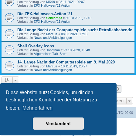
Letzter Beitrag von
MR99
«
03.11.2021, 20:07
Verfasst in
ZFX Halloween'21 Action
Die ZFX-Halloween-Action '21
Letzter Beitrag von
Schrompf
«
30.10.2021, 12:01
Verfasst in
ZFX Halloween'21 Action
Die Lange Nacht der Computerspiele sucht Retroliebhabende
Letzter Beitrag von
Marcus
«
08.03.2021, 17:18
Verfasst in
News und Ankündigungen
Shell Overlay Icons
Letzter Beitrag von
Jonathan
«
23.10.2020, 13:48
Verfasst in
Allgemeines Talk-Brett
14. Lange Nacht der Computerspiele am 9. Mai 2020
Letzter Beitrag von
Marcus
«
10.11.2019, 20:27
Verfasst in
News und Ankündigungen
Seite
1
von
25
1
2
3
4
5
25
Nächst
Die Suche ergab 610 Treffer
…
Diese Website nutzt Cookies, um dir den
bestmöglichen Komfort bei der Nutzung zu
Gehe zu
bieten.
Mehr erfahren
Foren-Übersicht
Alle Cookies löschen
Alle Zeiten sind
UTC+02:00
Verstanden!
Powered by
phpBB
® Forum Software © phpBB Limited
Deutsche Übersetzung durch
phpBB.de
Datenschutz
|
Nutzungsbedingungen