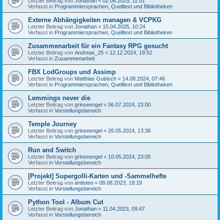
Letzter Beitrag von
Jonathan
«
02.06.2025, 11:01
Verfasst in
Programmiersprachen, Quelltext und Bibliotheken
Externe Abhängigkeiten managen & VCPKG
Letzter Beitrag von
Jonathan
«
15.04.2025, 10:24
Verfasst in
Programmiersprachen, Quelltext und Bibliotheken
Zusammenarbeit für ein Fantasy RPG gesucht
Letzter Beitrag von
Andreas_25
«
12.12.2024, 19:52
Verfasst in
Zusammenarbeit
FBX LodGroups und Assimp
Letzter Beitrag von
Matthias Gubisch
«
14.08.2024, 07:46
Verfasst in
Programmiersprachen, Quelltext und Bibliotheken
Lemmings never die
Letzter Beitrag von
grinseengel
«
06.07.2024, 23:00
Verfasst in
Vorstellungsbereich
Temple Journey
Letzter Beitrag von
grinseengel
«
26.05.2024, 13:36
Verfasst in
Vorstellungsbereich
Run and Switch
Letzter Beitrag von
grinseengel
«
10.05.2024, 23:05
Verfasst in
Vorstellungsbereich
[Projekt] Supergolli-Karten und -Sammelhefte
Letzter Beitrag von
antisteo
«
08.08.2023, 18:19
Verfasst in
Vorstellungsbereich
Python Tool - Album Cut
Letzter Beitrag von
Jonathan
«
11.04.2023, 09:47
Verfasst in
Vorstellungsbereich