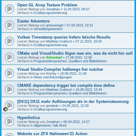
Open GL Array Texture Problem
Letzter Beitrag von
Jonathan
«
11.04.2023, 06:57
Verfasst in
Grafikprogrammierung
Easter Adventure
Letzter Beitrag von
grinseengel
«
07.04.2023, 22:51
Verfasst in
Vorstellungsbereich
Vulkan Timestamp queries liefern falsche Results
Letzter Beitrag von
Matthias Gubisch
«
07.11.2022, 16:20
Verfasst in
Grafikprogrammierung
CMake und VisualStudio fügen was ein, was da nicht hin soll
Letzter Beitrag von
Schrompf
«
27.08.2022, 12:06
Verfasst in
Programmiersprachen, Quelltext und Bibliotheken
Visual Studio-Compiler halbwegs frei nutzbar
Letzter Beitrag von
Krishty
«
18.08.2022, 21:49
Verfasst in
News und Ankündigungen
CMAKE dependency trigger bei compile time define
Letzter Beitrag von
Matthias Gubisch
«
16.08.2022, 15:44
Verfasst in
Programmiersprachen, Quelltext und Bibliotheken
[DX11] DX11 mehr Auflösungen als in der Systemsteuerung
Letzter Beitrag von
gombolo
«
24.05.2022, 22:30
Verfasst in
Grafikprogrammierung
Hyperbolica
Letzter Beitrag von
Jonathan
«
06.04.2022, 14:27
Verfasst in
Allgemeines Talk-Brett
Website zur ZFX Halloween'21 Action