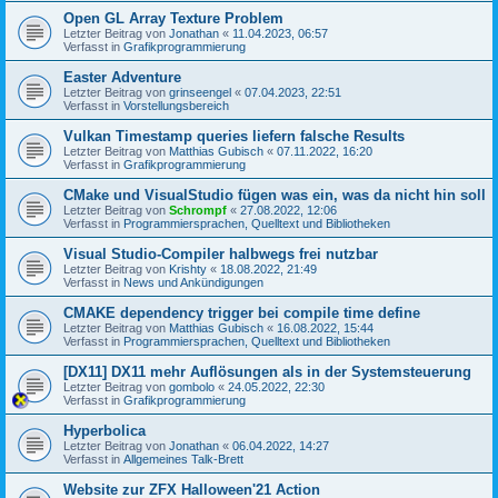
Open GL Array Texture Problem
Letzter Beitrag von
Jonathan
«
11.04.2023, 06:57
Verfasst in
Grafikprogrammierung
Easter Adventure
Letzter Beitrag von
grinseengel
«
07.04.2023, 22:51
Verfasst in
Vorstellungsbereich
Vulkan Timestamp queries liefern falsche Results
Letzter Beitrag von
Matthias Gubisch
«
07.11.2022, 16:20
Verfasst in
Grafikprogrammierung
CMake und VisualStudio fügen was ein, was da nicht hin soll
Letzter Beitrag von
Schrompf
«
27.08.2022, 12:06
Verfasst in
Programmiersprachen, Quelltext und Bibliotheken
Visual Studio-Compiler halbwegs frei nutzbar
Letzter Beitrag von
Krishty
«
18.08.2022, 21:49
Verfasst in
News und Ankündigungen
CMAKE dependency trigger bei compile time define
Letzter Beitrag von
Matthias Gubisch
«
16.08.2022, 15:44
Verfasst in
Programmiersprachen, Quelltext und Bibliotheken
[DX11] DX11 mehr Auflösungen als in der Systemsteuerung
Letzter Beitrag von
gombolo
«
24.05.2022, 22:30
Verfasst in
Grafikprogrammierung
Hyperbolica
Letzter Beitrag von
Jonathan
«
06.04.2022, 14:27
Verfasst in
Allgemeines Talk-Brett
Website zur ZFX Halloween'21 Action