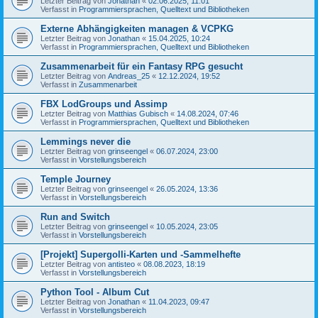
Letzter Beitrag von
Jonathan
«
02.06.2025, 11:01
Verfasst in
Programmiersprachen, Quelltext und Bibliotheken
Externe Abhängigkeiten managen & VCPKG
Letzter Beitrag von
Jonathan
«
15.04.2025, 10:24
Verfasst in
Programmiersprachen, Quelltext und Bibliotheken
Zusammenarbeit für ein Fantasy RPG gesucht
Letzter Beitrag von
Andreas_25
«
12.12.2024, 19:52
Verfasst in
Zusammenarbeit
FBX LodGroups und Assimp
Letzter Beitrag von
Matthias Gubisch
«
14.08.2024, 07:46
Verfasst in
Programmiersprachen, Quelltext und Bibliotheken
Lemmings never die
Letzter Beitrag von
grinseengel
«
06.07.2024, 23:00
Verfasst in
Vorstellungsbereich
Temple Journey
Letzter Beitrag von
grinseengel
«
26.05.2024, 13:36
Verfasst in
Vorstellungsbereich
Run and Switch
Letzter Beitrag von
grinseengel
«
10.05.2024, 23:05
Verfasst in
Vorstellungsbereich
[Projekt] Supergolli-Karten und -Sammelhefte
Letzter Beitrag von
antisteo
«
08.08.2023, 18:19
Verfasst in
Vorstellungsbereich
Python Tool - Album Cut
Letzter Beitrag von
Jonathan
«
11.04.2023, 09:47
Verfasst in
Vorstellungsbereich