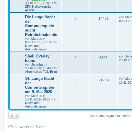
30.10.2021, 12:01
» in
ZFX Halloween'21
Action
Die Lange Nacht
von
Mar
0
14491
der
08.03.20
Computerspiele
sucht
Retroliebhabende
von
Marcus
»
08.03.2021, 17:18
» in
News und
Ankündigungen
Shell Overlay
von
Jona
0
8503
Icons
23.10.20
von
Jonathan
»
23.10.2020, 13:48
» in
Allgemeines Talk-Brett
14. Lange Nacht
von
Mar
0
21264
der
10.11.20
Computerspiele
am 9. Mai 2020
von
Marcus
»
10.11.2019, 20:27
» in
News und
Ankündigungen
Die Suche ergab 610 Treffer
Zur erweiterten Suche