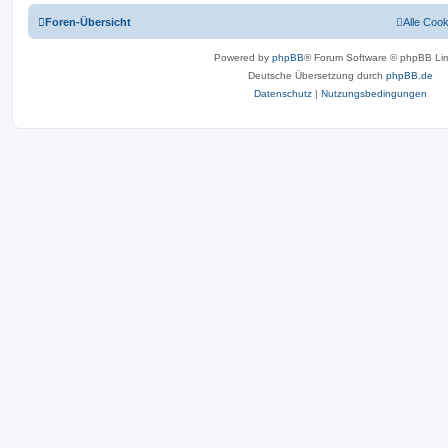
Foren-Übersicht
Alle Coo
Powered by
phpBB
® Forum Software © phpBB Lim
Deutsche Übersetzung durch
phpBB.de
Datenschutz
|
Nutzungsbedingungen