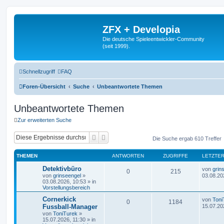
ZFX + Developia
Die deutsche Spieleentwickler-Community
(seit 1999).
Schnellzugriff
FAQ
Foren-Übersicht
Suche
Unbeantwortete Themen
Unbeantwortete Themen
Zur erweiterten Suche
Suche
Erweiterte Suche
Die Suche ergab 610 Treffer
THEMEN
ANTWORTEN
ZUGRIFFE
LETZTER
Detektivbüro
von
grin
0
215
von
grinseengel
»
03.08.20
03.08.2026, 10:53
» in
Vorstellungsbereich
Cornerkick
von
Toni
0
1184
Fussball-Manager
15.07.20
von
ToniTurek
»
15.07.2026, 11:30
» in