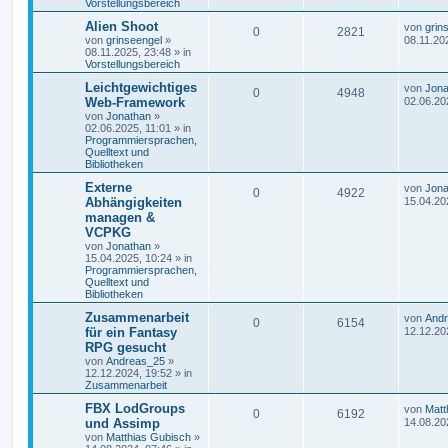
Vorstellungsbereich
Alien Shoot
von
grin
0
2821
von
grinseengel
»
08.11.20
08.11.2025, 23:48
» in
Vorstellungsbereich
Leichtgewichtiges
von
Jona
0
4948
Web-Framework
02.06.20
von
Jonathan
»
02.06.2025, 11:01
» in
Programmiersprachen,
Quelltext und
Bibliotheken
Externe
von
Jona
0
4922
Abhängigkeiten
15.04.20
managen &
VCPKG
von
Jonathan
»
15.04.2025, 10:24
» in
Programmiersprachen,
Quelltext und
Bibliotheken
Zusammenarbeit
von
And
0
6154
für ein Fantasy
12.12.20
RPG gesucht
von
Andreas_25
»
12.12.2024, 19:52
» in
Zusammenarbeit
FBX LodGroups
von
Matt
0
6192
und Assimp
14.08.20
von
Matthias Gubisch
»