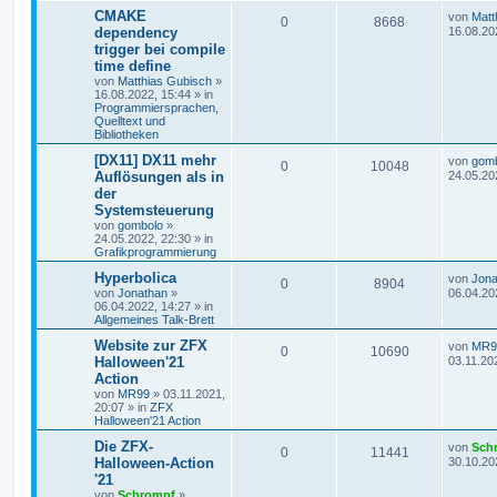
CMAKE
von
Matt
0
8668
dependency
16.08.20
trigger bei compile
time define
von
Matthias Gubisch
»
16.08.2022, 15:44
» in
Programmiersprachen,
Quelltext und
Bibliotheken
[DX11] DX11 mehr
von
gom
0
10048
Auflösungen als in
24.05.20
der
Systemsteuerung
von
gombolo
»
24.05.2022, 22:30
» in
Grafikprogrammierung
Hyperbolica
von
Jona
0
8904
von
Jonathan
»
06.04.20
06.04.2022, 14:27
» in
Allgemeines Talk-Brett
Website zur ZFX
von
MR9
0
10690
Halloween'21
03.11.20
Action
von
MR99
»
03.11.2021,
20:07
» in
ZFX
Halloween'21 Action
Die ZFX-
von
Sch
0
11441
Halloween-Action
30.10.20
'21
von
Schrompf
»