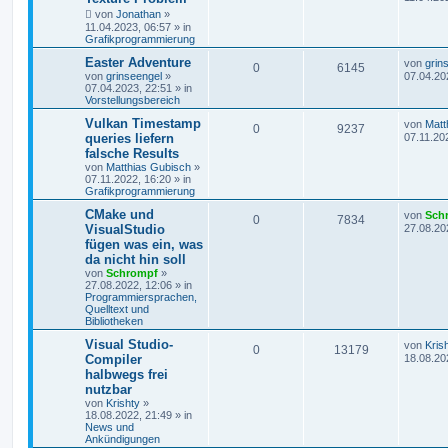
von
Jonathan
»
11.04.2023, 06:57
» in
Grafikprogrammierung
Easter Adventure
von
grin
0
6145
von
grinseengel
»
07.04.20
07.04.2023, 22:51
» in
Vorstellungsbereich
Vulkan Timestamp
von
Matt
0
9237
queries liefern
07.11.20
falsche Results
von
Matthias Gubisch
»
07.11.2022, 16:20
» in
Grafikprogrammierung
CMake und
von
Sch
0
7834
VisualStudio
27.08.20
fügen was ein, was
da nicht hin soll
von
Schrompf
»
27.08.2022, 12:06
» in
Programmiersprachen,
Quelltext und
Bibliotheken
Visual Studio-
von
Kris
0
13179
Compiler
18.08.20
halbwegs frei
nutzbar
von
Krishty
»
18.08.2022, 21:49
» in
News und
Ankündigungen