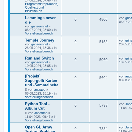
14.08.2024, 07:46
» in
Programmiersprachen,
Quelltext und
Bibliotheken
Lemmings never
von
grin
0
4806
die
06.07.20
von
grinseengel
»
06.07.2024, 23:00
» in
Vorstellungsbereich
Temple Journey
von
grin
0
5158
von
grinseengel
»
26.05.20
26.05.2024, 13:36
» in
Vorstellungsbereich
Run and Switch
von
grin
0
5060
von
grinseengel
»
10.05.20
10.05.2024, 23:05
» in
Vorstellungsbereich
[Projekt]
von
anti
0
5604
Supergolli-Karten
08.08.20
und -Sammelhefte
von
antisteo
»
08.08.2023, 18:19
» in
Vorstellungsbereich
Python Tool -
von
Jona
0
5798
Album Cut
11.04.20
von
Jonathan
»
11.04.2023, 09:47
» in
Vorstellungsbereich
Open GL Array
von
Jona
0
7884
Texture Problem
11.04.20