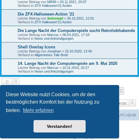
Letzter Beitrag von
MR99
«
03.11.2021, 20:07
Verfasst in
ZFX Halloween'21 Action
Die ZFX-Halloween-Action '21
Letzter Beitrag von
Schrompf
«
30.10.2021, 12:01
Verfasst in
ZFX Halloween'21 Action
Die Lange Nacht der Computerspiele sucht Retroliebhabende
Letzter Beitrag von
Marcus
«
08.03.2021, 17:18
Verfasst in
News und Ankündigungen
Shell Overlay Icons
Letzter Beitrag von
Jonathan
«
23.10.2020, 13:48
Verfasst in
Allgemeines Talk-Brett
14. Lange Nacht der Computerspiele am 9. Mai 2020
Letzter Beitrag von
Marcus
«
10.11.2019, 20:27
Verfasst in
News und Ankündigungen
Seite
1
von
25
1
2
3
4
5
25
Nächst
Die Suche ergab 610 Treffer
…
Diese Website nutzt Cookies, um dir den
bestmöglichen Komfort bei der Nutzung zu
Gehe zu
bieten.
Mehr erfahren
Foren-Übersicht
Alle Cookies löschen
Alle Zeiten sind
UTC+02:00
Verstanden!
Powered by
phpBB
® Forum Software © phpBB Limited
Deutsche Übersetzung durch
phpBB.de
Datenschutz
|
Nutzungsbedingungen