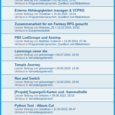
Letzter Beitrag von
Jonathan
«
02.06.2025, 11:01
Verfasst in
Programmiersprachen, Quelltext und Bibliotheken
Externe Abhängigkeiten managen & VCPKG
Letzter Beitrag von
Jonathan
«
15.04.2025, 10:24
Verfasst in
Programmiersprachen, Quelltext und Bibliotheken
Zusammenarbeit für ein Fantasy RPG gesucht
Letzter Beitrag von
Andreas_25
«
12.12.2024, 19:52
Verfasst in
Zusammenarbeit
FBX LodGroups und Assimp
Letzter Beitrag von
Matthias Gubisch
«
14.08.2024, 07:46
Verfasst in
Programmiersprachen, Quelltext und Bibliotheken
Lemmings never die
Letzter Beitrag von
grinseengel
«
06.07.2024, 23:00
Verfasst in
Vorstellungsbereich
Temple Journey
Letzter Beitrag von
grinseengel
«
26.05.2024, 13:36
Verfasst in
Vorstellungsbereich
Run and Switch
Letzter Beitrag von
grinseengel
«
10.05.2024, 23:05
Verfasst in
Vorstellungsbereich
[Projekt] Supergolli-Karten und -Sammelhefte
Letzter Beitrag von
antisteo
«
08.08.2023, 18:19
Verfasst in
Vorstellungsbereich
Python Tool - Album Cut
Letzter Beitrag von
Jonathan
«
11.04.2023, 09:47
Verfasst in
Vorstellungsbereich