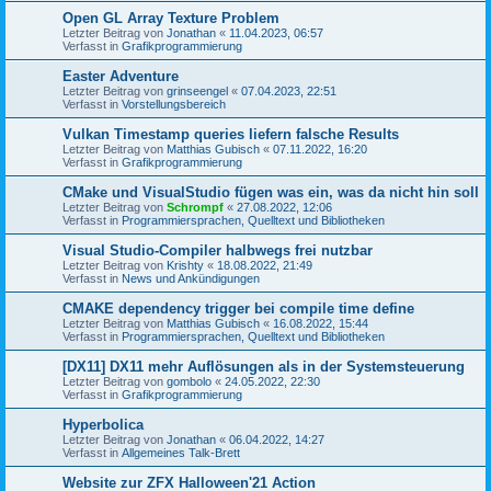
Open GL Array Texture Problem
Letzter Beitrag von
Jonathan
«
11.04.2023, 06:57
Verfasst in
Grafikprogrammierung
Easter Adventure
Letzter Beitrag von
grinseengel
«
07.04.2023, 22:51
Verfasst in
Vorstellungsbereich
Vulkan Timestamp queries liefern falsche Results
Letzter Beitrag von
Matthias Gubisch
«
07.11.2022, 16:20
Verfasst in
Grafikprogrammierung
CMake und VisualStudio fügen was ein, was da nicht hin soll
Letzter Beitrag von
Schrompf
«
27.08.2022, 12:06
Verfasst in
Programmiersprachen, Quelltext und Bibliotheken
Visual Studio-Compiler halbwegs frei nutzbar
Letzter Beitrag von
Krishty
«
18.08.2022, 21:49
Verfasst in
News und Ankündigungen
CMAKE dependency trigger bei compile time define
Letzter Beitrag von
Matthias Gubisch
«
16.08.2022, 15:44
Verfasst in
Programmiersprachen, Quelltext und Bibliotheken
[DX11] DX11 mehr Auflösungen als in der Systemsteuerung
Letzter Beitrag von
gombolo
«
24.05.2022, 22:30
Verfasst in
Grafikprogrammierung
Hyperbolica
Letzter Beitrag von
Jonathan
«
06.04.2022, 14:27
Verfasst in
Allgemeines Talk-Brett
Website zur ZFX Halloween'21 Action