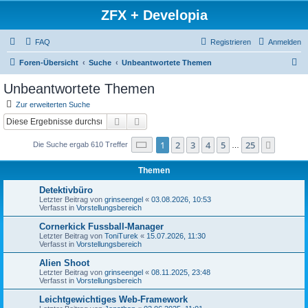
ZFX + Developia
FAQ
Registrieren
Anmelden
S
Foren-Übersicht
Suche
Unbeantwortete Themen
u
Unbeantwortete Themen
c
Zur erweiterten Suche
h
Suche
Erweiterte Suche
e
Seite
1
von
25
1
2
3
4
5
25
Nächst
Die Suche ergab 610 Treffer
…
Themen
Detektivbüro
Letzter Beitrag von
grinseengel
«
03.08.2026, 10:53
Verfasst in
Vorstellungsbereich
Cornerkick Fussball-Manager
Letzter Beitrag von
ToniTurek
«
15.07.2026, 11:30
Verfasst in
Vorstellungsbereich
Alien Shoot
Letzter Beitrag von
grinseengel
«
08.11.2025, 23:48
Verfasst in
Vorstellungsbereich
Leichtgewichtiges Web-Framework