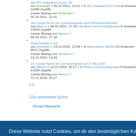
Die ZFX-Halloween-Action '21
von
Schrompf
»
30.10.2021, 12:01
» in
ZFX Halloween'21 Action
0
Antwort
11468
Zugriffe
Letzter Beitrag
von
Schrompf
30.10.2021, 12:01
Die Lange Nacht der Computerspiele sucht Retroliebhabende
von
Marcus
»
08.03.2021, 17:18
» in
News und Ankündigungen
0
Antwort
14523
Zugriffe
Letzter Beitrag
von
Marcus
08.03.2021, 17:18
Shell Overlay Icons
von
Jonathan
»
23.10.2020, 13:48
» in
Allgemeines Talk-Brett
0
Antworten
8521
Zugriffe
Letzter Beitrag
von
Jonathan
23.10.2020, 13:48
14. Lange Nacht der Computerspiele am 9. Mai 2020
von
Marcus
»
10.11.2019, 20:27
» in
News und Ankündigungen
0
Antworte
21294
Zugriffe
Letzter Beitrag
von
Marcus
10.11.2019, 20:27
Zur erweiterten Suche
Foren-Übersicht
Diese Website nutzt Cookies, um dir den bestmöglichen Ko