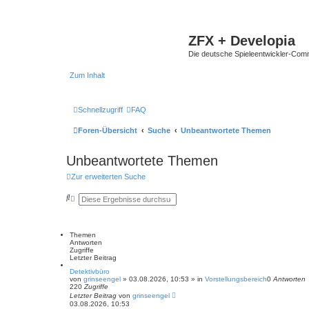
ZFX + Developia
Die deutsche Spieleentwickler-Comm
Zum Inhalt
Schnellzugriff
FAQ
Foren-Übersicht
Suche
Unbeantwortete Themen
Unbeantwortete Themen
Zur erweiterten Suche
S
E
u
r
c
w
h
e
e
i
Themen
t
Antworten
e
Zugriffe
r
Letzter Beitrag
t
e
Detektivbüro
von
S
grinseengel
»
03.08.2026, 10:53
» in
Vorstellungsbereich
0
Antworten
220
Zugriffe
u
Letzter Beitrag
c
von
grinseengel
03.08.2026, 10:53
h