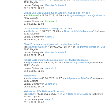
9254
Zugriffe
Letzter Beitrag
von
Matthias Gubisch
07.11.2022, 16:20
CMake und VisualStudio fügen was ein, was da nicht hin soll
von
Schrompf
»
27.08.2022, 12:06
» in
Programmiersprachen, Quelltext un
7857
Zugriffe
Letzter Beitrag
von
Schrompf
27.08.2022, 12:06
Visual Studio-Compiler halbwegs frei nutzbar
von
Krishty
»
18.08.2022, 21:49
» in
News und Ankündigungen
0
Antworte
13223
Zugriffe
Letzter Beitrag
von
Krishty
18.08.2022, 21:49
CMAKE dependency trigger bei compile time define
von
Matthias Gubisch
»
16.08.2022, 15:44
» in
Programmiersprachen, Quel
8680
Zugriffe
Letzter Beitrag
von
Matthias Gubisch
16.08.2022, 15:44
[DX11] DX11 mehr Auflösungen als in der Systemsteuerung
von
gombolo
»
24.05.2022, 22:30
» in
Grafikprogrammierung
0
Antworten
10061
Zugriffe
Letzter Beitrag
von
gombolo
24.05.2022, 22:30
Hyperbolica
von
Jonathan
»
06.04.2022, 14:27
» in
Allgemeines Talk-Brett
0
Antworten
8927
Zugriffe
Letzter Beitrag
von
Jonathan
06.04.2022, 14:27
Website zur ZFX Halloween'21 Action
von
MR99
»
03.11.2021, 20:07
» in
ZFX Halloween'21 Action
0
Antworten
10714
Zugriffe
Letzter Beitrag
von
MR99
03.11.2021, 20:07