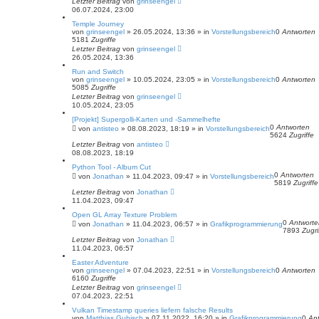
Letzter Beitrag
von
grinseengel
06.07.2024, 23:00
Temple Journey
von
grinseengel
»
26.05.2024, 13:36
» in
Vorstellungsbereich
0
Antworten
5181
Zugriffe
Letzter Beitrag
von
grinseengel
26.05.2024, 13:36
Run and Switch
von
grinseengel
»
10.05.2024, 23:05
» in
Vorstellungsbereich
0
Antworten
5085
Zugriffe
Letzter Beitrag
von
grinseengel
10.05.2024, 23:05
[Projekt] Supergolli-Karten und -Sammelhefte
0
Antworten
von
antisteo
»
08.08.2023, 18:19
» in
Vorstellungsbereich
5624
Zugriffe
Letzter Beitrag
von
antisteo
08.08.2023, 18:19
Python Tool - Album Cut
0
Antworten
von
Jonathan
»
11.04.2023, 09:47
» in
Vorstellungsbereich
5819
Zugriffe
Letzter Beitrag
von
Jonathan
11.04.2023, 09:47
Open GL Array Texture Problem
0
Antworte
von
Jonathan
»
11.04.2023, 06:57
» in
Grafikprogrammierung
7893
Zugri
Letzter Beitrag
von
Jonathan
11.04.2023, 06:57
Easter Adventure
von
grinseengel
»
07.04.2023, 22:51
» in
Vorstellungsbereich
0
Antworten
6160
Zugriffe
Letzter Beitrag
von
grinseengel
07.04.2023, 22:51
Vulkan Timestamp queries liefern falsche Results
von
Matthias Gubisch
»
07.11.2022, 16:20
» in
Grafikprogrammierung
0
An