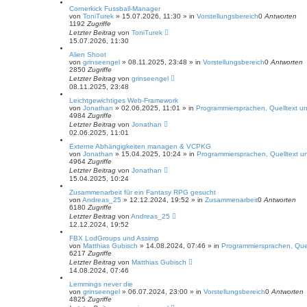
e
Cornerkick Fussball-Manager
von
ToniTurek
»
15.07.2026, 11:30
» in
Vorstellungsbereich
0
Antworten
1192
Zugriffe
Letzter Beitrag
von
ToniTurek
15.07.2026, 11:30
Alien Shoot
von
grinseengel
»
08.11.2025, 23:48
» in
Vorstellungsbereich
0
Antworten
2850
Zugriffe
Letzter Beitrag
von
grinseengel
08.11.2025, 23:48
Leichtgewichtiges Web-Framework
von
Jonathan
»
02.06.2025, 11:01
» in
Programmiersprachen, Quelltext un
4984
Zugriffe
Letzter Beitrag
von
Jonathan
02.06.2025, 11:01
Externe Abhängigkeiten managen & VCPKG
von
Jonathan
»
15.04.2025, 10:24
» in
Programmiersprachen, Quelltext un
4964
Zugriffe
Letzter Beitrag
von
Jonathan
15.04.2025, 10:24
Zusammenarbeit für ein Fantasy RPG gesucht
von
Andreas_25
»
12.12.2024, 19:52
» in
Zusammenarbeit
0
Antworten
6180
Zugriffe
Letzter Beitrag
von
Andreas_25
12.12.2024, 19:52
FBX LodGroups und Assimp
von
Matthias Gubisch
»
14.08.2024, 07:46
» in
Programmiersprachen, Quel
6217
Zugriffe
Letzter Beitrag
von
Matthias Gubisch
14.08.2024, 07:46
Lemmings never die
von
grinseengel
»
06.07.2024, 23:00
» in
Vorstellungsbereich
0
Antworten
4825
Zugriffe