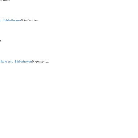
d Bibliotheken
0
Antworten
n
ltext und Bibliotheken
0
Antworten