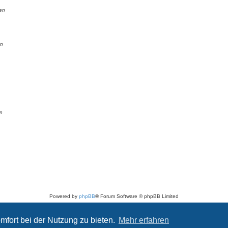
en
en
n
Powered by
phpBB
® Forum Software © phpBB Limited
Deutsche Übersetzung durch
phpBB.de
Datenschutz
|
Nutzungsbedingungen
mfort bei der Nutzung zu bieten.
Mehr erfahren