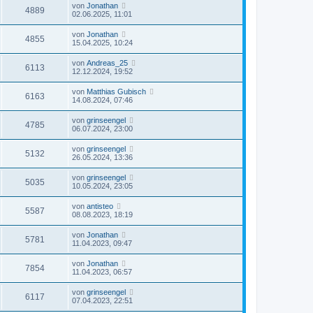
von
Jonathan
4889
02.06.2025, 11:01
von
Jonathan
4855
15.04.2025, 10:24
von
Andreas_25
6113
12.12.2024, 19:52
von
Matthias Gubisch
6163
14.08.2024, 07:46
von
grinseengel
4785
06.07.2024, 23:00
von
grinseengel
5132
26.05.2024, 13:36
von
grinseengel
5035
10.05.2024, 23:05
von
antisteo
5587
08.08.2023, 18:19
von
Jonathan
5781
11.04.2023, 09:47
von
Jonathan
7854
11.04.2023, 06:57
von
grinseengel
6117
07.04.2023, 22:51