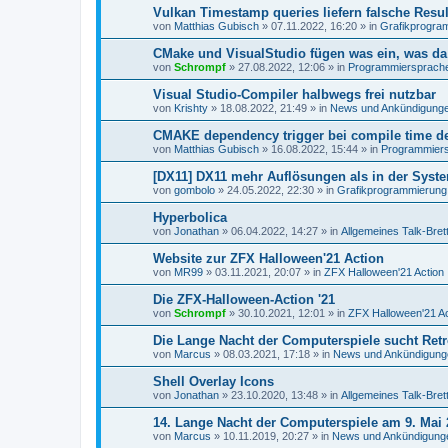
Vulkan Timestamp queries liefern falsche Resul
von
Matthias Gubisch
»
07.11.2022, 16:20
» in
Grafikprogra
CMake und VisualStudio fügen was ein, was da 
von
Schrompf
»
27.08.2022, 12:06
» in
Programmiersprachen
Visual Studio-Compiler halbwegs frei nutzbar
von
Krishty
»
18.08.2022, 21:49
» in
News und Ankündigung
CMAKE dependency trigger bei compile time de
von
Matthias Gubisch
»
16.08.2022, 15:44
» in
Programmiersp
[DX11] DX11 mehr Auflösungen als in der Syst
von
gombolo
»
24.05.2022, 22:30
» in
Grafikprogrammierung
Hyperbolica
von
Jonathan
»
06.04.2022, 14:27
» in
Allgemeines Talk-Bret
Website zur ZFX Halloween'21 Action
von
MR99
»
03.11.2021, 20:07
» in
ZFX Halloween'21 Action
Die ZFX-Halloween-Action '21
von
Schrompf
»
30.10.2021, 12:01
» in
ZFX Halloween'21 Ac
Die Lange Nacht der Computerspiele sucht Ret
von
Marcus
»
08.03.2021, 17:18
» in
News und Ankündigung
Shell Overlay Icons
von
Jonathan
»
23.10.2020, 13:48
» in
Allgemeines Talk-Bret
14. Lange Nacht der Computerspiele am 9. Mai 
von
Marcus
»
10.11.2019, 20:27
» in
News und Ankündigung