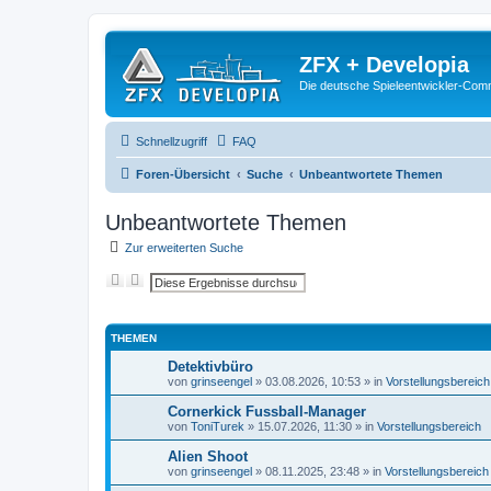
ZFX + Developia
Die deutsche Spieleentwickler-Comm
Schnellzugriff
FAQ
Foren-Übersicht
Suche
Unbeantwortete Themen
Unbeantwortete Themen
Zur erweiterten Suche
S
E
u
r
c
w
h
e
e
i
THEMEN
t
e
Detektivbüro
r
von
grinseengel
»
03.08.2026, 10:53
» in
Vorstellungsbereich
t
e
S
Cornerkick Fussball-Manager
u
von
ToniTurek
»
15.07.2026, 11:30
» in
Vorstellungsbereich
c
h
Alien Shoot
e
von
grinseengel
»
08.11.2025, 23:48
» in
Vorstellungsbereich