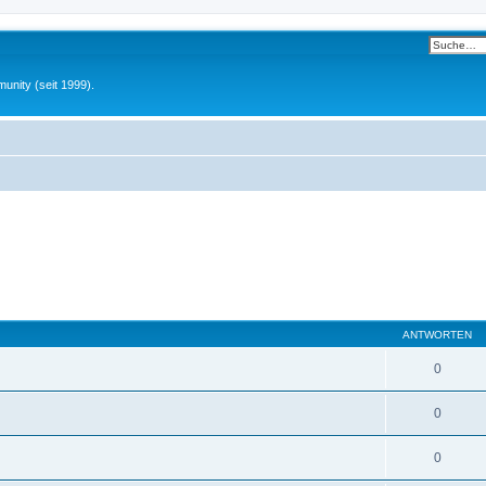
unity (seit 1999).
ANTWORTEN
0
0
0