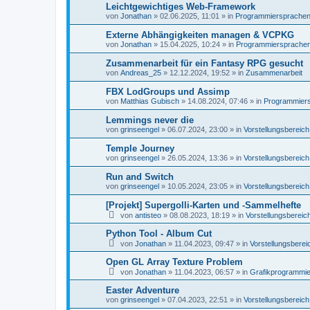
Leichtgewichtiges Web-Framework
von
Jonathan
»
02.06.2025, 11:01
» in
Programmiersprachen, 
Externe Abhängigkeiten managen & VCPKG
von
Jonathan
»
15.04.2025, 10:24
» in
Programmiersprachen,
Zusammenarbeit für ein Fantasy RPG gesucht
von
Andreas_25
»
12.12.2024, 19:52
» in
Zusammenarbeit
FBX LodGroups und Assimp
von
Matthias Gubisch
»
14.08.2024, 07:46
» in
Programmiersp
Lemmings never die
von
grinseengel
»
06.07.2024, 23:00
» in
Vorstellungsbereich
Temple Journey
von
grinseengel
»
26.05.2024, 13:36
» in
Vorstellungsbereich
Run and Switch
von
grinseengel
»
10.05.2024, 23:05
» in
Vorstellungsbereich
[Projekt] Supergolli-Karten und -Sammelhefte
von
antisteo
»
08.08.2023, 18:19
» in
Vorstellungsbereic
Python Tool - Album Cut
von
Jonathan
»
11.04.2023, 09:47
» in
Vorstellungsberei
Open GL Array Texture Problem
von
Jonathan
»
11.04.2023, 06:57
» in
Grafikprogrammi
Easter Adventure
von
grinseengel
»
07.04.2023, 22:51
» in
Vorstellungsbereich