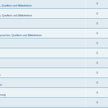
0
Quelltext und Bibliotheken
0
 Quelltext und Bibliotheken
0
0
rachen, Quelltext und Bibliotheken
0
0
0
0
h
0
ch
0
erung
0