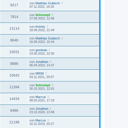
von
Matthias Gubisch
9217
07.11.2022, 16:20
von
Schrompf
7814
27.08.2022, 12:06
von
Krishty
13114
18.08.2022, 21:49
von
Matthias Gubisch
8646
16.08.2022, 15:44
von
gombolo
10031
24.05.2022, 22:30
von
Jonathan
8886
06.04.2022, 14:27
von
MR99
10642
03.11.2021, 20:07
von
Schrompf
11394
30.10.2021, 12:01
von
Marcus
14434
08.03.2021, 17:18
von
Jonathan
8486
23.10.2020, 13:48
von
Marcus
21198
10.11.2019, 20:27