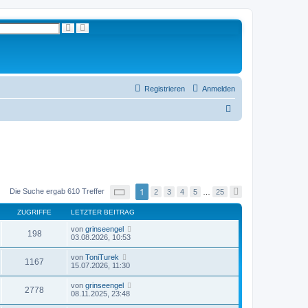
S
E
u
r
c
w
h
e
e
i
t
e
r
t
Registrieren
Anmelden
e
S
S
u
c
u
h
e
c
h
e
S
1
Die Suche ergab 610 Treffer
2
3
4
5
…
25
N
e
ä
i
c
ZUGRIFFE
LETZTER BEITRAG
t
h
e
s
von
grinseengel
1
198
t
03.08.2026, 10:53
v
e
o
n
von
ToniTurek
1167
2
15.07.2026, 11:30
5
von
grinseengel
2778
08.11.2025, 23:48