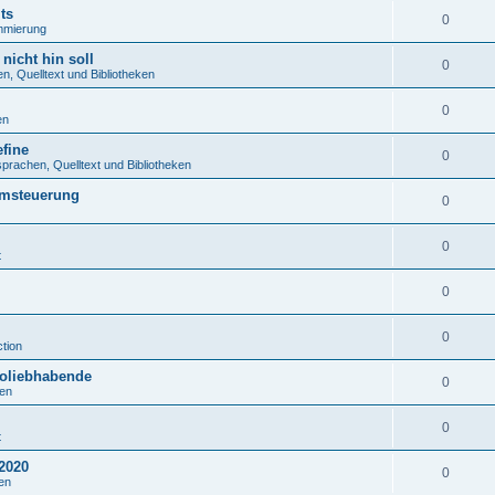
ts
0
mmierung
nicht hin soll
0
, Quelltext und Bibliotheken
0
en
fine
0
rachen, Quelltext und Bibliotheken
emsteuerung
0
0
t
0
0
tion
roliebhabende
0
en
0
t
2020
0
en