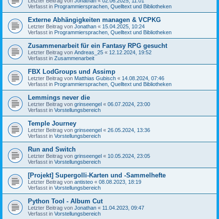
Letzter Beitrag von
Jonathan
«
02.06.2025, 11:01
Verfasst in
Programmiersprachen, Quelltext und Bibliotheken
Externe Abhängigkeiten managen & VCPKG
Letzter Beitrag von
Jonathan
«
15.04.2025, 10:24
Verfasst in
Programmiersprachen, Quelltext und Bibliotheken
Zusammenarbeit für ein Fantasy RPG gesucht
Letzter Beitrag von
Andreas_25
«
12.12.2024, 19:52
Verfasst in
Zusammenarbeit
FBX LodGroups und Assimp
Letzter Beitrag von
Matthias Gubisch
«
14.08.2024, 07:46
Verfasst in
Programmiersprachen, Quelltext und Bibliotheken
Lemmings never die
Letzter Beitrag von
grinseengel
«
06.07.2024, 23:00
Verfasst in
Vorstellungsbereich
Temple Journey
Letzter Beitrag von
grinseengel
«
26.05.2024, 13:36
Verfasst in
Vorstellungsbereich
Run and Switch
Letzter Beitrag von
grinseengel
«
10.05.2024, 23:05
Verfasst in
Vorstellungsbereich
[Projekt] Supergolli-Karten und -Sammelhefte
Letzter Beitrag von
antisteo
«
08.08.2023, 18:19
Verfasst in
Vorstellungsbereich
Python Tool - Album Cut
Letzter Beitrag von
Jonathan
«
11.04.2023, 09:47
Verfasst in
Vorstellungsbereich