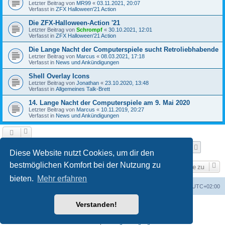
Letzter Beitrag von
MR99
«
03.11.2021, 20:07
Verfasst in
ZFX Halloween'21 Action
Die ZFX-Halloween-Action '21
Letzter Beitrag von
Schrompf
«
30.10.2021, 12:01
Verfasst in
ZFX Halloween'21 Action
Die Lange Nacht der Computerspiele sucht Retroliebhabende
Letzter Beitrag von
Marcus
«
08.03.2021, 17:18
Verfasst in
News und Ankündigungen
Shell Overlay Icons
Letzter Beitrag von
Jonathan
«
23.10.2020, 13:48
Verfasst in
Allgemeines Talk-Brett
14. Lange Nacht der Computerspiele am 9. Mai 2020
Letzter Beitrag von
Marcus
«
10.11.2019, 20:27
Verfasst in
News und Ankündigungen
Seite
1
von
25
1
2
3
4
5
25
Nächst
Die Suche ergab 610 Treffer
…
Diese Website nutzt Cookies, um dir den
bestmöglichen Komfort bei der Nutzung zu
Gehe zu
bieten.
Mehr erfahren
Foren-Übersicht
Alle Cookies löschen
Alle Zeiten sind
UTC+02:00
Verstanden!
Powered by
phpBB
® Forum Software © phpBB Limited
Deutsche Übersetzung durch
phpBB.de
Datenschutz
|
Nutzungsbedingungen