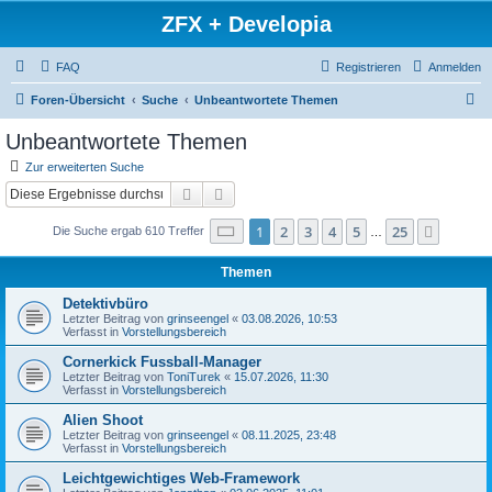
ZFX + Developia
FAQ
Registrieren
Anmelden
S
Foren-Übersicht
Suche
Unbeantwortete Themen
u
Unbeantwortete Themen
c
Zur erweiterten Suche
h
Suche
Erweiterte Suche
e
Seite
1
von
25
1
2
3
4
5
25
Nächst
Die Suche ergab 610 Treffer
…
Themen
Detektivbüro
Letzter Beitrag von
grinseengel
«
03.08.2026, 10:53
Verfasst in
Vorstellungsbereich
Cornerkick Fussball-Manager
Letzter Beitrag von
ToniTurek
«
15.07.2026, 11:30
Verfasst in
Vorstellungsbereich
Alien Shoot
Letzter Beitrag von
grinseengel
«
08.11.2025, 23:48
Verfasst in
Vorstellungsbereich
Leichtgewichtiges Web-Framework