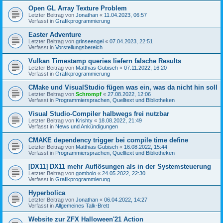
Open GL Array Texture Problem
Letzter Beitrag von
Jonathan
«
11.04.2023, 06:57
Verfasst in
Grafikprogrammierung
Easter Adventure
Letzter Beitrag von
grinseengel
«
07.04.2023, 22:51
Verfasst in
Vorstellungsbereich
Vulkan Timestamp queries liefern falsche Results
Letzter Beitrag von
Matthias Gubisch
«
07.11.2022, 16:20
Verfasst in
Grafikprogrammierung
CMake und VisualStudio fügen was ein, was da nicht hin soll
Letzter Beitrag von
Schrompf
«
27.08.2022, 12:06
Verfasst in
Programmiersprachen, Quelltext und Bibliotheken
Visual Studio-Compiler halbwegs frei nutzbar
Letzter Beitrag von
Krishty
«
18.08.2022, 21:49
Verfasst in
News und Ankündigungen
CMAKE dependency trigger bei compile time define
Letzter Beitrag von
Matthias Gubisch
«
16.08.2022, 15:44
Verfasst in
Programmiersprachen, Quelltext und Bibliotheken
[DX11] DX11 mehr Auflösungen als in der Systemsteuerung
Letzter Beitrag von
gombolo
«
24.05.2022, 22:30
Verfasst in
Grafikprogrammierung
Hyperbolica
Letzter Beitrag von
Jonathan
«
06.04.2022, 14:27
Verfasst in
Allgemeines Talk-Brett
Website zur ZFX Halloween'21 Action