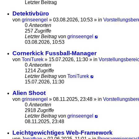
Letzter Beitrag
Detektivbüro
von
grinseengel
»
03.08.2026, 10:53
» in
Vorstellungsber
0
Antworten
257
Zugriffe
Letzter Beitrag
von
grinseengel
03.08.2026, 10:53
Cornerkick Fussball-Manager
von
ToniTurek
»
15.07.2026, 11:30
» in
Vorstellungsberei
0
Antworten
1214
Zugriffe
Letzter Beitrag
von
ToniTurek
15.07.2026, 11:30
Alien Shoot
von
grinseengel
»
08.11.2025, 23:48
» in
Vorstellungsber
0
Antworten
2918
Zugriffe
Letzter Beitrag
von
grinseengel
08.11.2025, 23:48
Leichtgewichtiges Web-Framework
von
Jonathan
»
02.06.2025, 11:01
» in
Programmiersprach