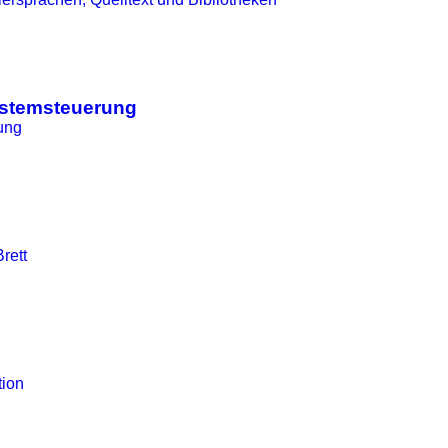
ystemsteuerung
ung
rett
tion