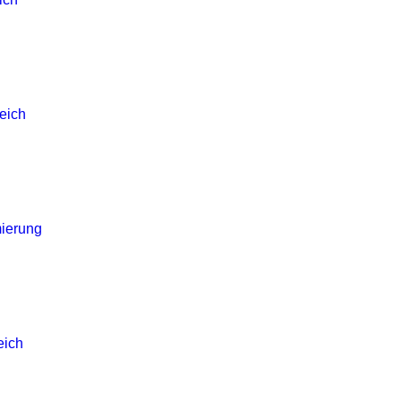
eich
ierung
eich