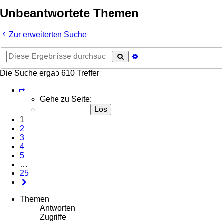
Unbeantwortete Themen
Zur erweiterten Suche
Suche
Erweiterte
Suche
Die Suche ergab 610 Treffer
Seite
1
Gehe zu Seite:
von
25
1
2
3
4
5
…
25
Nächste
Themen
Antworten
Zugriffe