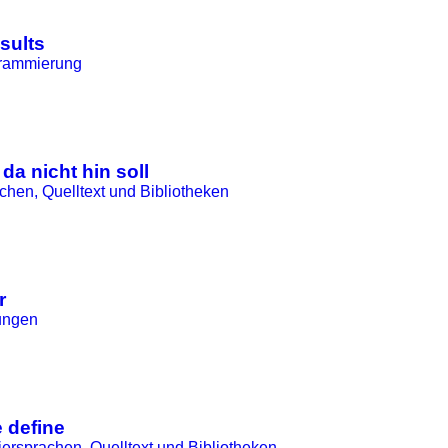
sults
grammierung
a nicht hin soll
hen, Quelltext und Bibliotheken
r
ungen
 define
rsprachen, Quelltext und Bibliotheken