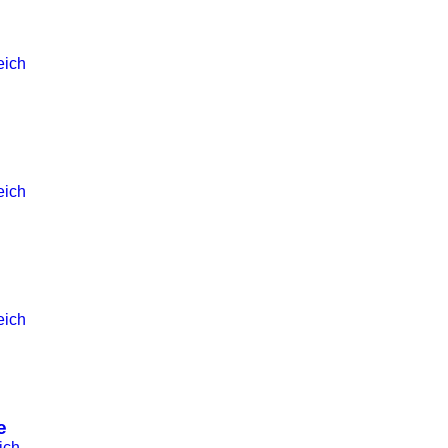
eich
eich
eich
e
ich