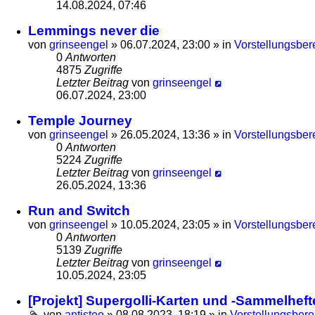
14.08.2024, 07:46
Lemmings never die
von
grinseengel
»
06.07.2024, 23:00
» in
Vorstellungsber
0
Antworten
4875
Zugriffe
Letzter Beitrag
von
grinseengel
06.07.2024, 23:00
Temple Journey
von
grinseengel
»
26.05.2024, 13:36
» in
Vorstellungsber
0
Antworten
5224
Zugriffe
Letzter Beitrag
von
grinseengel
26.05.2024, 13:36
Run and Switch
von
grinseengel
»
10.05.2024, 23:05
» in
Vorstellungsber
0
Antworten
5139
Zugriffe
Letzter Beitrag
von
grinseengel
10.05.2024, 23:05
[Projekt] Supergolli-Karten und -Sammelheft
von
antisteo
»
08.08.2023, 18:19
» in
Vorstellungsbere