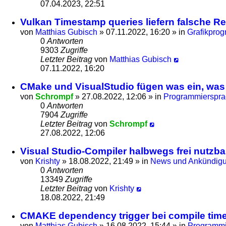
07.04.2023, 22:51
Vulkan Timestamp queries liefern falsche Re
von
Matthias Gubisch
»
07.11.2022, 16:20
» in
Grafikpro
0
Antworten
9303
Zugriffe
Letzter Beitrag
von
Matthias Gubisch
07.11.2022, 16:20
CMake und VisualStudio fügen was ein, was d
von
Schrompf
»
27.08.2022, 12:06
» in
Programmiersprac
0
Antworten
7904
Zugriffe
Letzter Beitrag
von
Schrompf
27.08.2022, 12:06
Visual Studio-Compiler halbwegs frei nutzba
von
Krishty
»
18.08.2022, 21:49
» in
News und Ankündig
0
Antworten
13349
Zugriffe
Letzter Beitrag
von
Krishty
18.08.2022, 21:49
CMAKE dependency trigger bei compile time
von
Matthias Gubisch
»
16.08.2022, 15:44
» in
Programmie