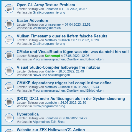
Open GL Array Texture Problem
Letzter Beitrag von
Jonathan
«
11.04.2023, 06:57
Verfasst in
Grafikprogrammierung
Easter Adventure
Letzter Beitrag von
grinseengel
«
07.04.2023, 22:51
Verfasst in
Vorstellungsbereich
Vulkan Timestamp queries liefern falsche Results
Letzter Beitrag von
Matthias Gubisch
«
07.11.2022, 16:20
Verfasst in
Grafikprogrammierung
CMake und VisualStudio fügen was ein, was da nicht hin soll
Letzter Beitrag von
Schrompf
«
27.08.2022, 12:06
Verfasst in
Programmiersprachen, Quelltext und Bibliotheken
Visual Studio-Compiler halbwegs frei nutzbar
Letzter Beitrag von
Krishty
«
18.08.2022, 21:49
Verfasst in
News und Ankündigungen
CMAKE dependency trigger bei compile time define
Letzter Beitrag von
Matthias Gubisch
«
16.08.2022, 15:44
Verfasst in
Programmiersprachen, Quelltext und Bibliotheken
[DX11] DX11 mehr Auflösungen als in der Systemsteuerung
Letzter Beitrag von
gombolo
«
24.05.2022, 22:30
Verfasst in
Grafikprogrammierung
Hyperbolica
Letzter Beitrag von
Jonathan
«
06.04.2022, 14:27
Verfasst in
Allgemeines Talk-Brett
Website zur ZFX Halloween'21 Action