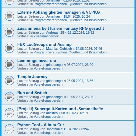
Letzter Beitrag von
Jonathan
«
02.06.2025, 11:01
Verfasst in
Programmiersprachen, Quelltext und Bibliotheken
Externe Abhängigkeiten managen & VCPKG
Letzter Beitrag von
Jonathan
«
15.04.2025, 10:24
Verfasst in
Programmiersprachen, Quelltext und Bibliotheken
Zusammenarbeit für ein Fantasy RPG gesucht
Letzter Beitrag von
Andreas_25
«
12.12.2024, 19:52
Verfasst in
Zusammenarbeit
FBX LodGroups und Assimp
Letzter Beitrag von
Matthias Gubisch
«
14.08.2024, 07:46
Verfasst in
Programmiersprachen, Quelltext und Bibliotheken
Lemmings never die
Letzter Beitrag von
grinseengel
«
06.07.2024, 23:00
Verfasst in
Vorstellungsbereich
Temple Journey
Letzter Beitrag von
grinseengel
«
26.05.2024, 13:36
Verfasst in
Vorstellungsbereich
Run and Switch
Letzter Beitrag von
grinseengel
«
10.05.2024, 23:05
Verfasst in
Vorstellungsbereich
[Projekt] Supergolli-Karten und -Sammelhefte
Letzter Beitrag von
antisteo
«
08.08.2023, 18:19
Verfasst in
Vorstellungsbereich
Python Tool - Album Cut
Letzter Beitrag von
Jonathan
«
11.04.2023, 09:47
Verfasst in
Vorstellungsbereich