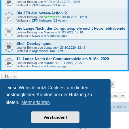
Letzter Beitrag von
MR99
«
03.11.2021, 20:07
Verfasst in
ZFX Halloween'21 Action
Die ZFX-Halloween-Action '21
Letzter Beitrag von
Schrompf
«
30.10.2021, 12:01
Verfasst in
ZFX Halloween'21 Action
Die Lange Nacht der Computerspiele sucht Retroliebhabende
Letzter Beitrag von
Marcus
«
08.03.2021, 17:18
Verfasst in
News und Ankündigungen
Shell Overlay Icons
Letzter Beitrag von
Jonathan
«
23.10.2020, 13:48
Verfasst in
Allgemeines Talk-Brett
14. Lange Nacht der Computerspiele am 9. Mai 2020
Letzter Beitrag von
Marcus
«
10.11.2019, 20:27
Verfasst in
News und Ankündigungen
Seite
1
von
25
1
2
3
4
5
25
Nächst
Die Suche ergab 610 Treffer
…
Diese Website nutzt Cookies, um dir den
bestmöglichen Komfort bei der Nutzung zu
Gehe zu
bieten.
Mehr erfahren
Foren-Übersicht
Alle Cookies löschen
Alle Zeiten sind
UTC+02:00
Verstanden!
Powered by
phpBB
® Forum Software © phpBB Limited
Deutsche Übersetzung durch
phpBB.de
Datenschutz
|
Nutzungsbedingungen