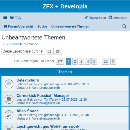
ZFX + Developia
FAQ
Registrieren
Anmelden
S
Foren-Übersicht
Suche
Unbeantwortete Themen
u
Unbeantwortete Themen
c
Zur erweiterten Suche
h
Suche
Erweiterte Suche
e
Seite
1
von
25
1
2
3
4
5
25
Nächst
Die Suche ergab 610 Treffer
…
Themen
Detektivbüro
Letzter Beitrag von
grinseengel
«
03.08.2026, 10:53
Verfasst in
Vorstellungsbereich
Cornerkick Fussball-Manager
Letzter Beitrag von
ToniTurek
«
15.07.2026, 11:30
Verfasst in
Vorstellungsbereich
Alien Shoot
Letzter Beitrag von
grinseengel
«
08.11.2025, 23:48
Verfasst in
Vorstellungsbereich
Leichtgewichtiges Web-Framework