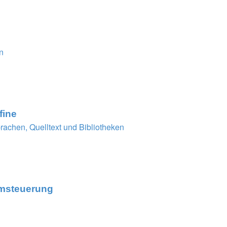
n
fine
achen, Quelltext und Bibliotheken
emsteuerung