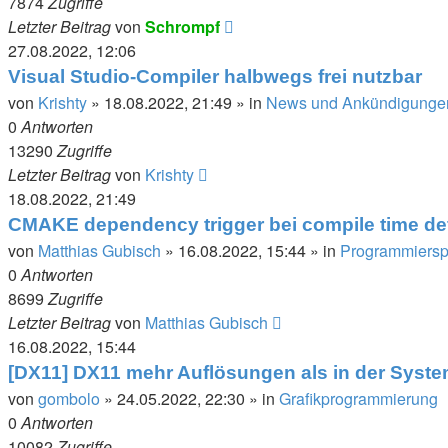
7874
Zugriffe
Letzter Beitrag
von
Schrompf
27.08.2022, 12:06
Visual Studio-Compiler halbwegs frei nutzbar
von
Krishty
»
18.08.2022, 21:49
» in
News und Ankündigunge
0
Antworten
13290
Zugriffe
Letzter Beitrag
von
Krishty
18.08.2022, 21:49
CMAKE dependency trigger bei compile time de
von
Matthias Gubisch
»
16.08.2022, 15:44
» in
Programmierspr
0
Antworten
8699
Zugriffe
Letzter Beitrag
von
Matthias Gubisch
16.08.2022, 15:44
[DX11] DX11 mehr Auflösungen als in der Syst
von
gombolo
»
24.05.2022, 22:30
» in
Grafikprogrammierung
0
Antworten
10082
Zugriffe