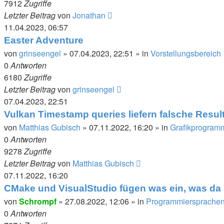
7912
Zugriffe
Letzter Beitrag
von
Jonathan
11.04.2023, 06:57
Easter Adventure
von
grinseengel
»
07.04.2023, 22:51
» in
Vorstellungsbereich
0
Antworten
6180
Zugriffe
Letzter Beitrag
von
grinseengel
07.04.2023, 22:51
Vulkan Timestamp queries liefern falsche Resul
von
Matthias Gubisch
»
07.11.2022, 16:20
» in
Grafikprogram
0
Antworten
9278
Zugriffe
Letzter Beitrag
von
Matthias Gubisch
07.11.2022, 16:20
CMake und VisualStudio fügen was ein, was da n
von
Schrompf
»
27.08.2022, 12:06
» in
Programmiersprachen,
0
Antworten