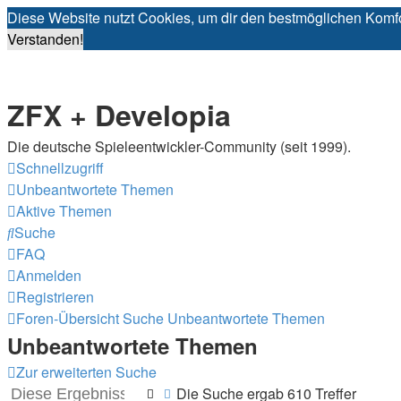
Diese Website nutzt Cookies, um dir den bestmöglichen Komfo
Verstanden!
ZFX + Developia
Die deutsche Spieleentwickler-Community (seit 1999).
Schnellzugriff
Unbeantwortete Themen
Aktive Themen
Suche
FAQ
Anmelden
Registrieren
Foren-Übersicht
Suche
Unbeantwortete Themen
Unbeantwortete Themen
Zur erweiterten Suche
Die Suche ergab 610 Treffer
Suche
Erweiterte Suche