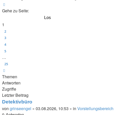
Seite
1
von
25
Gehe zu Seite:
1
2
3
4
5
…
25
Nächste
Themen
Antworten
Zugriffe
Letzter Beitrag
Detektivbüro
von
grinseengel
»
03.08.2026, 10:53
» in
Vorstellungsbereich
0
Antworten