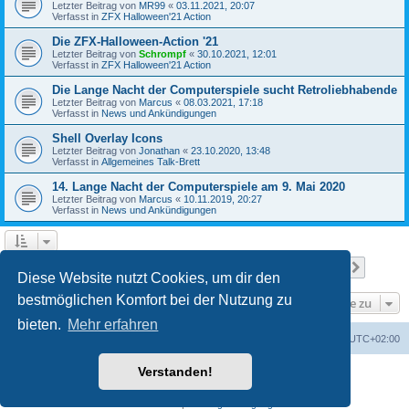
Letzter Beitrag von
MR99
«
03.11.2021, 20:07
Verfasst in
ZFX Halloween'21 Action
Die ZFX-Halloween-Action '21
Letzter Beitrag von
Schrompf
«
30.10.2021, 12:01
Verfasst in
ZFX Halloween'21 Action
Die Lange Nacht der Computerspiele sucht Retroliebhabende
Letzter Beitrag von
Marcus
«
08.03.2021, 17:18
Verfasst in
News und Ankündigungen
Shell Overlay Icons
Letzter Beitrag von
Jonathan
«
23.10.2020, 13:48
Verfasst in
Allgemeines Talk-Brett
14. Lange Nacht der Computerspiele am 9. Mai 2020
Letzter Beitrag von
Marcus
«
10.11.2019, 20:27
Verfasst in
News und Ankündigungen
Seite
1
von
25
1
2
3
4
5
25
Nächst
Die Suche ergab 610 Treffer
…
Diese Website nutzt Cookies, um dir den
bestmöglichen Komfort bei der Nutzung zu
Gehe zu
bieten.
Mehr erfahren
Foren-Übersicht
Alle Cookies löschen
Alle Zeiten sind
UTC+02:00
Verstanden!
Powered by
phpBB
® Forum Software © phpBB Limited
Deutsche Übersetzung durch
phpBB.de
Datenschutz
|
Nutzungsbedingungen