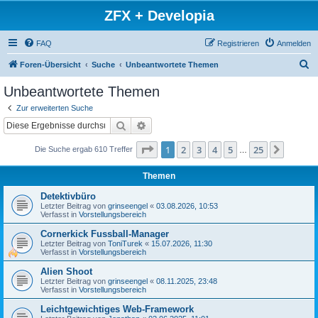
ZFX + Developia
FAQ
Registrieren
Anmelden
S
Foren-Übersicht
Suche
Unbeantwortete Themen
u
Unbeantwortete Themen
c
Zur erweiterten Suche
h
Suche
Erweiterte Suche
e
Seite
1
von
25
1
2
3
4
5
25
Nächst
Die Suche ergab 610 Treffer
…
Themen
Detektivbüro
Letzter Beitrag von
grinseengel
«
03.08.2026, 10:53
Verfasst in
Vorstellungsbereich
Cornerkick Fussball-Manager
Letzter Beitrag von
ToniTurek
«
15.07.2026, 11:30
Verfasst in
Vorstellungsbereich
Alien Shoot
Letzter Beitrag von
grinseengel
«
08.11.2025, 23:48
Verfasst in
Vorstellungsbereich
Leichtgewichtiges Web-Framework