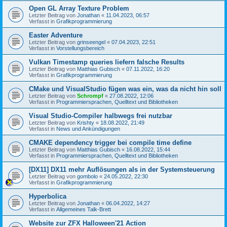
Open GL Array Texture Problem
Letzter Beitrag von
Jonathan
«
11.04.2023, 06:57
Verfasst in
Grafikprogrammierung
Easter Adventure
Letzter Beitrag von
grinseengel
«
07.04.2023, 22:51
Verfasst in
Vorstellungsbereich
Vulkan Timestamp queries liefern falsche Results
Letzter Beitrag von
Matthias Gubisch
«
07.11.2022, 16:20
Verfasst in
Grafikprogrammierung
CMake und VisualStudio fügen was ein, was da nicht hin soll
Letzter Beitrag von
Schrompf
«
27.08.2022, 12:06
Verfasst in
Programmiersprachen, Quelltext und Bibliotheken
Visual Studio-Compiler halbwegs frei nutzbar
Letzter Beitrag von
Krishty
«
18.08.2022, 21:49
Verfasst in
News und Ankündigungen
CMAKE dependency trigger bei compile time define
Letzter Beitrag von
Matthias Gubisch
«
16.08.2022, 15:44
Verfasst in
Programmiersprachen, Quelltext und Bibliotheken
[DX11] DX11 mehr Auflösungen als in der Systemsteuerung
Letzter Beitrag von
gombolo
«
24.05.2022, 22:30
Verfasst in
Grafikprogrammierung
Hyperbolica
Letzter Beitrag von
Jonathan
«
06.04.2022, 14:27
Verfasst in
Allgemeines Talk-Brett
Website zur ZFX Halloween'21 Action