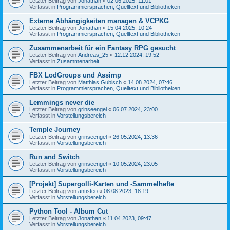
Letzter Beitrag von
Jonathan
«
02.06.2025, 11:01
Verfasst in
Programmiersprachen, Quelltext und Bibliotheken
Externe Abhängigkeiten managen & VCPKG
Letzter Beitrag von
Jonathan
«
15.04.2025, 10:24
Verfasst in
Programmiersprachen, Quelltext und Bibliotheken
Zusammenarbeit für ein Fantasy RPG gesucht
Letzter Beitrag von
Andreas_25
«
12.12.2024, 19:52
Verfasst in
Zusammenarbeit
FBX LodGroups und Assimp
Letzter Beitrag von
Matthias Gubisch
«
14.08.2024, 07:46
Verfasst in
Programmiersprachen, Quelltext und Bibliotheken
Lemmings never die
Letzter Beitrag von
grinseengel
«
06.07.2024, 23:00
Verfasst in
Vorstellungsbereich
Temple Journey
Letzter Beitrag von
grinseengel
«
26.05.2024, 13:36
Verfasst in
Vorstellungsbereich
Run and Switch
Letzter Beitrag von
grinseengel
«
10.05.2024, 23:05
Verfasst in
Vorstellungsbereich
[Projekt] Supergolli-Karten und -Sammelhefte
Letzter Beitrag von
antisteo
«
08.08.2023, 18:19
Verfasst in
Vorstellungsbereich
Python Tool - Album Cut
Letzter Beitrag von
Jonathan
«
11.04.2023, 09:47
Verfasst in
Vorstellungsbereich