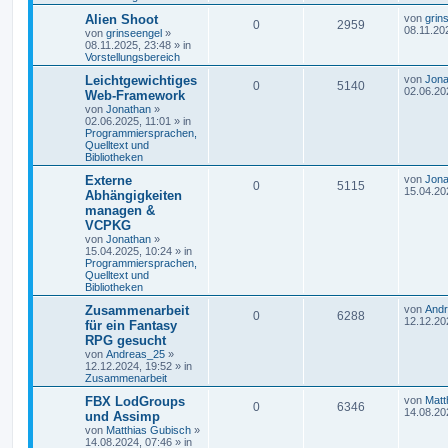
Alien Shoot
von
grin
0
2959
08.11.20
von
grinseengel
»
08.11.2025, 23:48
» in
Vorstellungsbereich
Leichtgewichtiges
von
Jona
0
5140
02.06.20
Web-Framework
von
Jonathan
»
02.06.2025, 11:01
» in
Programmiersprachen,
Quelltext und
Bibliotheken
Externe
von
Jona
0
5115
15.04.20
Abhängigkeiten
managen &
VCPKG
von
Jonathan
»
15.04.2025, 10:24
» in
Programmiersprachen,
Quelltext und
Bibliotheken
Zusammenarbeit
von
And
0
6288
12.12.20
für ein Fantasy
RPG gesucht
von
Andreas_25
»
12.12.2024, 19:52
» in
Zusammenarbeit
FBX LodGroups
von
Matt
0
6346
14.08.20
und Assimp
von
Matthias Gubisch
»
14.08.2024, 07:46
» in