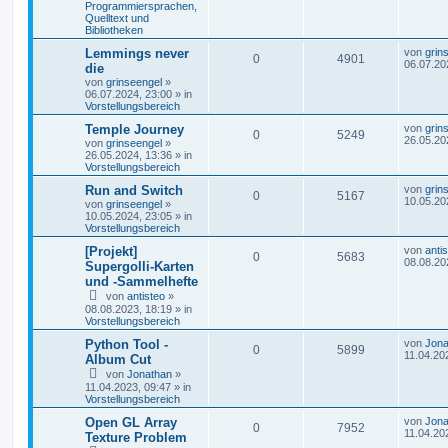
Programmiersprachen,
Quelltext und
Bibliotheken
Lemmings never
von
grin
0
4901
06.07.20
die
von
grinseengel
»
06.07.2024, 23:00
» in
Vorstellungsbereich
Temple Journey
von
grin
0
5249
26.05.20
von
grinseengel
»
26.05.2024, 13:36
» in
Vorstellungsbereich
Run and Switch
von
grin
0
5167
10.05.20
von
grinseengel
»
10.05.2024, 23:05
» in
Vorstellungsbereich
[Projekt]
von
anti
0
5683
08.08.20
Supergolli-Karten
und -Sammelhefte
von
antisteo
»
08.08.2023, 18:19
» in
Vorstellungsbereich
Python Tool -
von
Jona
0
5899
11.04.20
Album Cut
von
Jonathan
»
11.04.2023, 09:47
» in
Vorstellungsbereich
Open GL Array
von
Jona
0
7952
11.04.20
Texture Problem