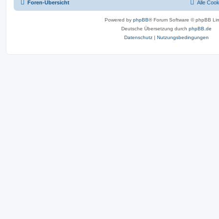
Foren-Übersicht
Alle Coo
Powered by
phpBB
® Forum Software © phpBB Lim
Deutsche Übersetzung durch
phpBB.de
Datenschutz
|
Nutzungsbedingungen