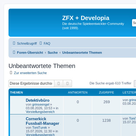
ZFX + Developia
Die deutsche Spieleentwickler-Community
(seit 1999).
Schnellzugriff
FAQ
Foren-Übersicht
Suche
Unbeantwortete Themen
Unbeantwortete Themen
Zur erweiterten Suche
Suche
Erweiterte Suche
Die Suche ergab 610 Treffer
THEMEN
ANTWORTEN
ZUGRIFFE
LETZTER
Detektivbüro
von
grin
0
269
03.08.20
von
grinseengel
»
03.08.2026, 10:53
» in
Vorstellungsbereich
Cornerkick
von
Toni
0
1238
15.07.20
Fussball-Manager
von
ToniTurek
»
15.07.2026, 11:30
» in
Vorstellungsbereich