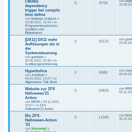
CMAKE
von
Matt
0
8758
16.08.20
dependency
trigger bei compile
time define
von
Matthias Gubisch
»
16.08.2022, 15:44
» in
Programmiersprachen,
Quelltext und
Bibliotheken
[DX11] DX11 mehr
von
gom
0
10132
24.05.20
Auflösungen als in
der
Systemsteuerung
von
gombolo
»
24.05.2022, 22:30
» in
Grafikprogrammierung
Hyperbolica
von
Jona
0
8988
06.04.20
von
Jonathan
»
06.04.2022, 14:27
» in
Allgemeines Talk-Brett
Website zur ZFX
von
MR9
0
10826
03.11.20
Halloween'21
Action
von
MR99
»
03.11.2021,
20:07
» in
ZFX
Halloween'21 Action
Die ZFX-
von
Sch
0
11595
30.10.20
Halloween-Action
'21
von
Schrompf
»