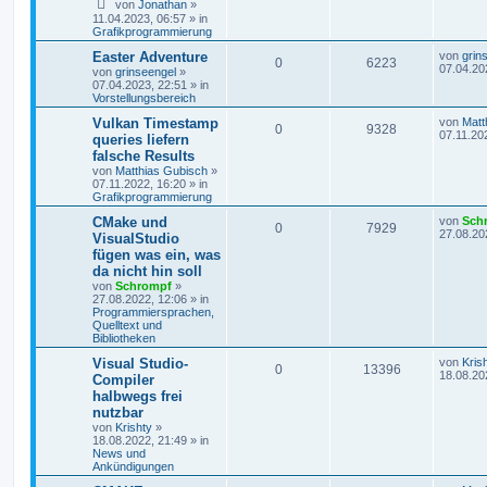
von
Jonathan
»
11.04.2023, 06:57
» in
Grafikprogrammierung
Easter Adventure
von
grin
0
6223
07.04.20
von
grinseengel
»
07.04.2023, 22:51
» in
Vorstellungsbereich
Vulkan Timestamp
von
Matt
0
9328
07.11.20
queries liefern
falsche Results
von
Matthias Gubisch
»
07.11.2022, 16:20
» in
Grafikprogrammierung
CMake und
von
Sch
0
7929
27.08.20
VisualStudio
fügen was ein, was
da nicht hin soll
von
Schrompf
»
27.08.2022, 12:06
» in
Programmiersprachen,
Quelltext und
Bibliotheken
Visual Studio-
von
Kris
0
13396
18.08.20
Compiler
halbwegs frei
nutzbar
von
Krishty
»
18.08.2022, 21:49
» in
News und
Ankündigungen