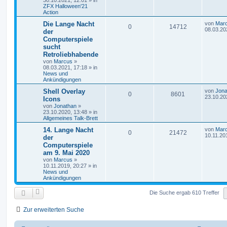
30.10.2021, 12:01
» in
ZFX Halloween'21
Action
Die Lange Nacht
von
Mar
0
14712
08.03.20
der
Computerspiele
sucht
Retroliebhabende
von
Marcus
»
08.03.2021, 17:18
» in
News und
Ankündigungen
Shell Overlay
von
Jona
0
8601
23.10.20
Icons
von
Jonathan
»
23.10.2020, 13:48
» in
Allgemeines Talk-Brett
14. Lange Nacht
von
Mar
0
21472
10.11.20
der
Computerspiele
am 9. Mai 2020
von
Marcus
»
10.11.2019, 20:27
» in
News und
Ankündigungen
Die Suche ergab 610 Treffer
Zur erweiterten Suche