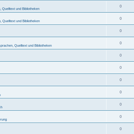
0
Quelltext und Bibliotheken
0
 Quelltext und Bibliotheken
0
0
rachen, Quelltext und Bibliotheken
0
0
0
0
h
0
ch
0
erung
0