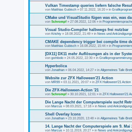
Vulkan Timestamp queries liefern falsche Resul
von
Matthias Gubisch
»
07.11.2022, 16:20
» in
Grafikprogra
CMake und VisualStudio fügen was ein, was da 
von
Schrompf
»
27.08.2022, 12:06
» in
Programmiersprachen
Visual Studio-Compiler halbwegs frei nutzbar
von
Krishty
»
18.08.2022, 21:49
» in
News und Ankündigung
CMAKE dependency trigger bei compile time de
von
Matthias Gubisch
»
16.08.2022, 15:44
» in
Programmiersp
[DX11] DX11 mehr Auflösungen als in der Syst
von
gombolo
»
24.05.2022, 22:30
» in
Grafikprogrammierung
Hyperbolica
von
Jonathan
»
06.04.2022, 14:27
» in
Allgemeines Talk-Bret
Website zur ZFX Halloween'21 Action
von
MR99
»
03.11.2021, 20:07
» in
ZFX Halloween'21 Action
Die ZFX-Halloween-Action '21
von
Schrompf
»
30.10.2021, 12:01
» in
ZFX Halloween'21 Ac
Die Lange Nacht der Computerspiele sucht Ret
von
Marcus
»
08.03.2021, 17:18
» in
News und Ankündigung
Shell Overlay Icons
von
Jonathan
»
23.10.2020, 13:48
» in
Allgemeines Talk-Bret
14. Lange Nacht der Computerspiele am 9. Mai 
von
Marcus
»
10.11.2019, 20:27
» in
News und Ankündigung