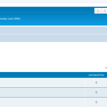
Such
unity (seit 1999).
D
ANTWORTEN
0
0
0