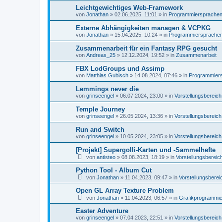
Leichtgewichtiges Web-Framework
von
Jonathan
»
02.06.2025, 11:01
» in
Programmiersprachen, 
Externe Abhängigkeiten managen & VCPKG
von
Jonathan
»
15.04.2025, 10:24
» in
Programmiersprachen,
Zusammenarbeit für ein Fantasy RPG gesucht
von
Andreas_25
»
12.12.2024, 19:52
» in
Zusammenarbeit
FBX LodGroups und Assimp
von
Matthias Gubisch
»
14.08.2024, 07:46
» in
Programmiersp
Lemmings never die
von
grinseengel
»
06.07.2024, 23:00
» in
Vorstellungsbereich
Temple Journey
von
grinseengel
»
26.05.2024, 13:36
» in
Vorstellungsbereich
Run and Switch
von
grinseengel
»
10.05.2024, 23:05
» in
Vorstellungsbereich
[Projekt] Supergolli-Karten und -Sammelhefte
von
antisteo
»
08.08.2023, 18:19
» in
Vorstellungsbereic
Python Tool - Album Cut
von
Jonathan
»
11.04.2023, 09:47
» in
Vorstellungsberei
Open GL Array Texture Problem
von
Jonathan
»
11.04.2023, 06:57
» in
Grafikprogrammi
Easter Adventure
von
grinseengel
»
07.04.2023, 22:51
» in
Vorstellungsbereich