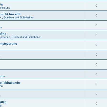
ts
0
mmierung
nicht hin soll
0
, Quelltext und Bibliotheken
0
en
fine
0
rachen, Quelltext und Bibliotheken
emsteuerung
0
0
t
0
0
tion
roliebhabende
0
en
0
t
2020
0
en