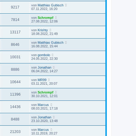
von
Matthias Gubisch
9217
07.11.2022, 16:20
von
Schrompf
7814
27.08.2022, 12:06
von
Krishty
13117
18.08.2022, 21:49
von
Matthias Gubisch
8646
16.08.2022, 15:44
von
gombolo
10031
24.05.2022, 22:30
von
Jonathan
8886
06.04.2022, 14:27
von
MR99
10644
03.11.2021, 20:07
von
Schrompf
11396
30.10.2021, 12:01
von
Marcus
14436
08.03.2021, 17:18
von
Jonathan
8488
23.10.2020, 13:48
von
Marcus
21203
10.11.2019, 20:27