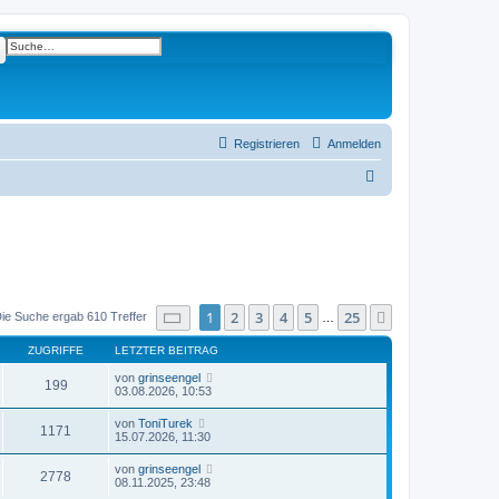
e
Erweiterte Suche
Registrieren
Anmelden
S
u
c
h
e
Seite
1
von
25
1
2
3
4
5
25
Nächste
ie Suche ergab 610 Treffer
…
ZUGRIFFE
LETZTER BEITRAG
von
grinseengel
199
03.08.2026, 10:53
von
ToniTurek
1171
15.07.2026, 11:30
von
grinseengel
2778
08.11.2025, 23:48