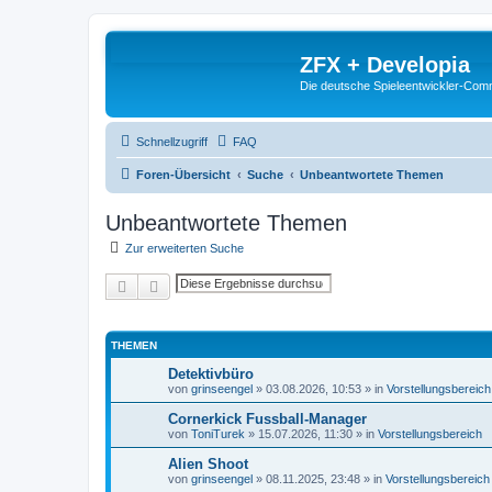
ZFX + Developia
Die deutsche Spieleentwickler-Comm
Schnellzugriff
FAQ
Foren-Übersicht
Suche
Unbeantwortete Themen
Unbeantwortete Themen
Zur erweiterten Suche
Suche
Erweiterte Suche
THEMEN
Detektivbüro
von
grinseengel
»
03.08.2026, 10:53
» in
Vorstellungsbereich
Cornerkick Fussball-Manager
von
ToniTurek
»
15.07.2026, 11:30
» in
Vorstellungsbereich
Alien Shoot
von
grinseengel
»
08.11.2025, 23:48
» in
Vorstellungsbereich