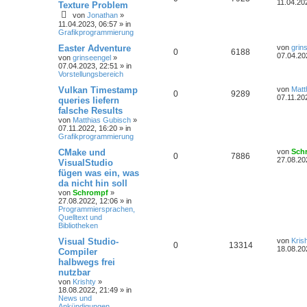
11.04.20
Texture Problem
von
Jonathan
»
11.04.2023, 06:57
» in
Grafikprogrammierung
Easter Adventure
von
grin
0
6188
07.04.20
von
grinseengel
»
07.04.2023, 22:51
» in
Vorstellungsbereich
Vulkan Timestamp
von
Matt
0
9289
07.11.20
queries liefern
falsche Results
von
Matthias Gubisch
»
07.11.2022, 16:20
» in
Grafikprogrammierung
CMake und
von
Sch
0
7886
27.08.20
VisualStudio
fügen was ein, was
da nicht hin soll
von
Schrompf
»
27.08.2022, 12:06
» in
Programmiersprachen,
Quelltext und
Bibliotheken
Visual Studio-
von
Kris
0
13314
18.08.20
Compiler
halbwegs frei
nutzbar
von
Krishty
»
18.08.2022, 21:49
» in
News und
Ankündigungen