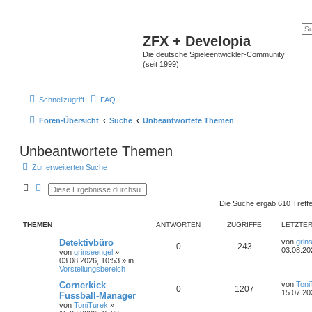
ZFX + Developia
Die deutsche Spieleentwickler-Community
(seit 1999).
Schnellzugriff
FAQ
Foren-Übersicht
Suche
Unbeantwortete Themen
Unbeantwortete Themen
Zur erweiterten Suche
S
E
u
r
Die Suche ergab 610 Treff
c
w
h
e
e
i
THEMEN
ANTWORTEN
ZUGRIFFE
LETZTER
t
e
Detektivbüro
von
grin
r
0
243
03.08.20
von
grinseengel
»
t
03.08.2026, 10:53
» in
e
Vorstellungsbereich
S
u
Cornerkick
von
Toni
c
0
1207
15.07.20
Fussball-Manager
h
e
von
ToniTurek
»