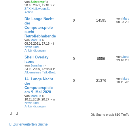
von
Schrompf
»
30.10.2021, 12:01
» in
ZFX Halloween'21
Action
Die Lange Nacht
von
Mar
0
14595
08.03.20
der
Computerspiele
sucht
Retroliebhabende
von
Marcus
»
08.03.2021, 17:18
» in
News und
Ankündigungen
Shell Overlay
von
Jona
0
8559
23.10.20
Icons
von
Jonathan
»
23.10.2020, 13:48
» in
Allgemeines Talk-Brett
14. Lange Nacht
von
Mar
0
21376
10.11.20
der
Computerspiele
am 9. Mai 2020
von
Marcus
»
10.11.2019, 20:27
» in
News und
Ankündigungen
Die Suche ergab 610 Treff
Zur erweiterten Suche