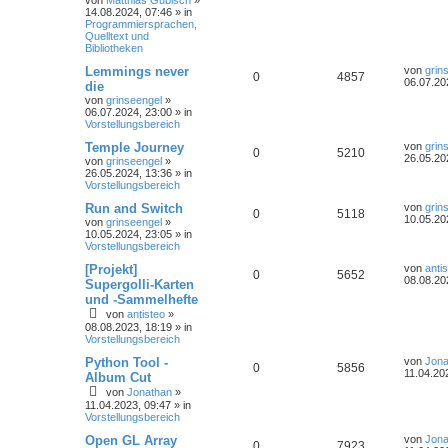
von
Matthias Gubisch
»
14.08.2024, 07:46
» in
Programmiersprachen,
Quelltext und
Bibliotheken
Lemmings never
von
grin
0
4857
06.07.20
die
von
grinseengel
»
06.07.2024, 23:00
» in
Vorstellungsbereich
Temple Journey
von
grin
0
5210
26.05.20
von
grinseengel
»
26.05.2024, 13:36
» in
Vorstellungsbereich
Run and Switch
von
grin
0
5118
10.05.20
von
grinseengel
»
10.05.2024, 23:05
» in
Vorstellungsbereich
[Projekt]
von
anti
0
5652
08.08.20
Supergolli-Karten
und -Sammelhefte
von
antisteo
»
08.08.2023, 18:19
» in
Vorstellungsbereich
Python Tool -
von
Jona
0
5856
11.04.20
Album Cut
von
Jonathan
»
11.04.2023, 09:47
» in
Vorstellungsbereich
Open GL Array
von
Jona
0
7923