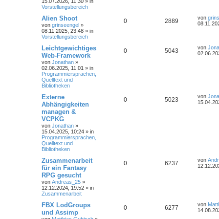
15.07.2026, 11:30
» in
Vorstellungsbereich
Alien Shoot
von
grin
0
2889
08.11.20
von
grinseengel
»
08.11.2025, 23:48
» in
Vorstellungsbereich
Leichtgewichtiges
von
Jona
0
5043
02.06.20
Web-Framework
von
Jonathan
»
02.06.2025, 11:01
» in
Programmiersprachen,
Quelltext und
Bibliotheken
Externe
von
Jona
0
5023
15.04.20
Abhängigkeiten
managen &
VCPKG
von
Jonathan
»
15.04.2025, 10:24
» in
Programmiersprachen,
Quelltext und
Bibliotheken
Zusammenarbeit
von
And
0
6237
12.12.20
für ein Fantasy
RPG gesucht
von
Andreas_25
»
12.12.2024, 19:52
» in
Zusammenarbeit
FBX LodGroups
von
Matt
0
6277
14.08.20
und Assimp