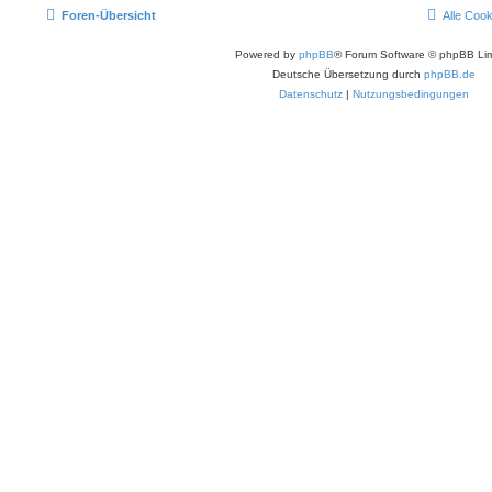
Foren-Übersicht
Alle Coo
Powered by
phpBB
® Forum Software © phpBB Lim
Deutsche Übersetzung durch
phpBB.de
Datenschutz
|
Nutzungsbedingungen