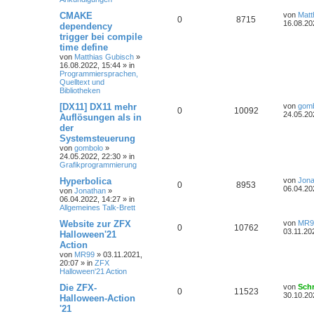
CMAKE
von
Matt
0
8715
16.08.20
dependency
trigger bei compile
time define
von
Matthias Gubisch
»
16.08.2022, 15:44
» in
Programmiersprachen,
Quelltext und
Bibliotheken
[DX11] DX11 mehr
von
gom
0
10092
24.05.20
Auflösungen als in
der
Systemsteuerung
von
gombolo
»
24.05.2022, 22:30
» in
Grafikprogrammierung
Hyperbolica
von
Jona
0
8953
06.04.20
von
Jonathan
»
06.04.2022, 14:27
» in
Allgemeines Talk-Brett
Website zur ZFX
von
MR9
0
10762
03.11.20
Halloween'21
Action
von
MR99
»
03.11.2021,
20:07
» in
ZFX
Halloween'21 Action
Die ZFX-
von
Sch
0
11523
30.10.20
Halloween-Action
'21