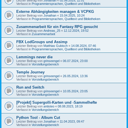
Letzter Beitrag von
Jonathan
«
02.06.2025, 11:01
Verfasst in
Programmiersprachen, Quelltext und Bibliotheken
Externe Abhängigkeiten managen & VCPKG
Letzter Beitrag von
Jonathan
«
15.04.2025, 10:24
Verfasst in
Programmiersprachen, Quelltext und Bibliotheken
Zusammenarbeit für ein Fantasy RPG gesucht
Letzter Beitrag von
Andreas_25
«
12.12.2024, 19:52
Verfasst in
Zusammenarbeit
FBX LodGroups und Assimp
Letzter Beitrag von
Matthias Gubisch
«
14.08.2024, 07:46
Verfasst in
Programmiersprachen, Quelltext und Bibliotheken
Lemmings never die
Letzter Beitrag von
grinseengel
«
06.07.2024, 23:00
Verfasst in
Vorstellungsbereich
Temple Journey
Letzter Beitrag von
grinseengel
«
26.05.2024, 13:36
Verfasst in
Vorstellungsbereich
Run and Switch
Letzter Beitrag von
grinseengel
«
10.05.2024, 23:05
Verfasst in
Vorstellungsbereich
[Projekt] Supergolli-Karten und -Sammelhefte
Letzter Beitrag von
antisteo
«
08.08.2023, 18:19
Verfasst in
Vorstellungsbereich
Python Tool - Album Cut
Letzter Beitrag von
Jonathan
«
11.04.2023, 09:47
Verfasst in
Vorstellungsbereich