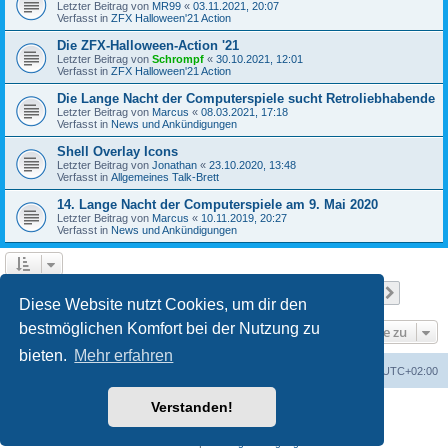
Letzter Beitrag von
MR99
«
03.11.2021, 20:07
Verfasst in
ZFX Halloween'21 Action
Die ZFX-Halloween-Action '21
Letzter Beitrag von
Schrompf
«
30.10.2021, 12:01
Verfasst in
ZFX Halloween'21 Action
Die Lange Nacht der Computerspiele sucht Retroliebhabende
Letzter Beitrag von
Marcus
«
08.03.2021, 17:18
Verfasst in
News und Ankündigungen
Shell Overlay Icons
Letzter Beitrag von
Jonathan
«
23.10.2020, 13:48
Verfasst in
Allgemeines Talk-Brett
14. Lange Nacht der Computerspiele am 9. Mai 2020
Letzter Beitrag von
Marcus
«
10.11.2019, 20:27
Verfasst in
News und Ankündigungen
Seite
1
von
25
1
2
3
4
5
25
Nächst
Die Suche ergab 610 Treffer
…
Diese Website nutzt Cookies, um dir den
bestmöglichen Komfort bei der Nutzung zu
Gehe zu
bieten.
Mehr erfahren
Foren-Übersicht
Alle Cookies löschen
Alle Zeiten sind
UTC+02:00
Verstanden!
Powered by
phpBB
® Forum Software © phpBB Limited
Deutsche Übersetzung durch
phpBB.de
Datenschutz
|
Nutzungsbedingungen