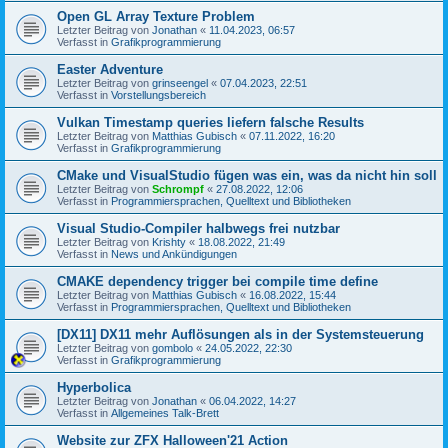
Open GL Array Texture Problem
Letzter Beitrag von
Jonathan
«
11.04.2023, 06:57
Verfasst in
Grafikprogrammierung
Easter Adventure
Letzter Beitrag von
grinseengel
«
07.04.2023, 22:51
Verfasst in
Vorstellungsbereich
Vulkan Timestamp queries liefern falsche Results
Letzter Beitrag von
Matthias Gubisch
«
07.11.2022, 16:20
Verfasst in
Grafikprogrammierung
CMake und VisualStudio fügen was ein, was da nicht hin soll
Letzter Beitrag von
Schrompf
«
27.08.2022, 12:06
Verfasst in
Programmiersprachen, Quelltext und Bibliotheken
Visual Studio-Compiler halbwegs frei nutzbar
Letzter Beitrag von
Krishty
«
18.08.2022, 21:49
Verfasst in
News und Ankündigungen
CMAKE dependency trigger bei compile time define
Letzter Beitrag von
Matthias Gubisch
«
16.08.2022, 15:44
Verfasst in
Programmiersprachen, Quelltext und Bibliotheken
[DX11] DX11 mehr Auflösungen als in der Systemsteuerung
Letzter Beitrag von
gombolo
«
24.05.2022, 22:30
Verfasst in
Grafikprogrammierung
Hyperbolica
Letzter Beitrag von
Jonathan
«
06.04.2022, 14:27
Verfasst in
Allgemeines Talk-Brett
Website zur ZFX Halloween'21 Action