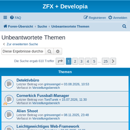
ZFX + Developia
FAQ
Registrieren
Anmelden
S
Foren-Übersicht
Suche
Unbeantwortete Themen
u
Unbeantwortete Themen
c
Zur erweiterten Suche
h
Suche
Erweiterte Suche
e
Seite
1
von
25
1
2
3
4
5
25
Nächst
Die Suche ergab 610 Treffer
…
Themen
Detektivbüro
Letzter Beitrag von
grinseengel
«
03.08.2026, 10:53
Verfasst in
Vorstellungsbereich
Cornerkick Fussball-Manager
Letzter Beitrag von
ToniTurek
«
15.07.2026, 11:30
Verfasst in
Vorstellungsbereich
Alien Shoot
Letzter Beitrag von
grinseengel
«
08.11.2025, 23:48
Verfasst in
Vorstellungsbereich
Leichtgewichtiges Web-Framework