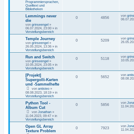
Programmiersprachen,
Quelltext und
Bibliotheken
Lemmings never
von
grin
0
4856
06.07.20
die
von
grinseengel
»
06.07.2024, 23:00
» in
Vorstellungsbereich
Temple Journey
von
grin
0
5209
26.05.20
von
grinseengel
»
26.05.2024, 13:36
» in
Vorstellungsbereich
Run and Switch
von
grin
0
5118
10.05.20
von
grinseengel
»
10.05.2024, 23:05
» in
Vorstellungsbereich
[Projekt]
von
anti
0
5652
08.08.20
Supergolli-Karten
und -Sammelhefte
von
antisteo
»
08.08.2023, 18:19
» in
Vorstellungsbereich
Python Tool -
von
Jona
0
5856
11.04.20
Album Cut
von
Jonathan
»
11.04.2023, 09:47
» in
Vorstellungsbereich
Open GL Array
von
Jona
0
7923
11.04.20
Texture Problem