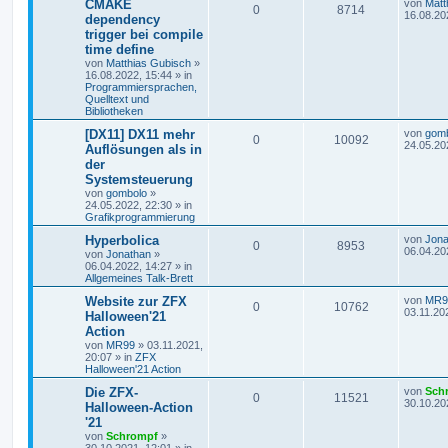
CMAKE
von
Matt
0
8714
16.08.20
dependency
trigger bei compile
time define
von
Matthias Gubisch
»
16.08.2022, 15:44
» in
Programmiersprachen,
Quelltext und
Bibliotheken
[DX11] DX11 mehr
von
gom
0
10092
24.05.20
Auflösungen als in
der
Systemsteuerung
von
gombolo
»
24.05.2022, 22:30
» in
Grafikprogrammierung
Hyperbolica
von
Jona
0
8953
06.04.20
von
Jonathan
»
06.04.2022, 14:27
» in
Allgemeines Talk-Brett
Website zur ZFX
von
MR9
0
10762
03.11.20
Halloween'21
Action
von
MR99
»
03.11.2021,
20:07
» in
ZFX
Halloween'21 Action
Die ZFX-
von
Sch
0
11521
30.10.20
Halloween-Action
'21
von
Schrompf
»