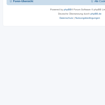
Foren-Übersicht
Alle Coo
Powered by
phpBB
® Forum Software © phpBB Lim
Deutsche Übersetzung durch
phpBB.de
Datenschutz
|
Nutzungsbedingungen