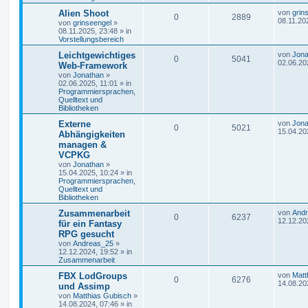
Alien Shoot
von
grin
0
2889
08.11.20
von
grinseengel
»
08.11.2025, 23:48
» in
Vorstellungsbereich
Leichtgewichtiges
von
Jona
0
5041
02.06.20
Web-Framework
von
Jonathan
»
02.06.2025, 11:01
» in
Programmiersprachen,
Quelltext und
Bibliotheken
Externe
von
Jona
0
5021
15.04.20
Abhängigkeiten
managen &
VCPKG
von
Jonathan
»
15.04.2025, 10:24
» in
Programmiersprachen,
Quelltext und
Bibliotheken
Zusammenarbeit
von
And
0
6237
12.12.20
für ein Fantasy
RPG gesucht
von
Andreas_25
»
12.12.2024, 19:52
» in
Zusammenarbeit
FBX LodGroups
von
Matt
0
6276
14.08.20
und Assimp
von
Matthias Gubisch
»
14.08.2024, 07:46
» in