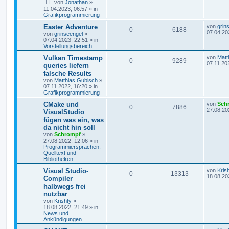
von
Jonathan
»
11.04.2023, 06:57
» in
Grafikprogrammierung
Easter Adventure
von
grin
0
6188
07.04.20
von
grinseengel
»
07.04.2023, 22:51
» in
Vorstellungsbereich
Vulkan Timestamp
von
Matt
0
9289
07.11.20
queries liefern
falsche Results
von
Matthias Gubisch
»
07.11.2022, 16:20
» in
Grafikprogrammierung
CMake und
von
Sch
0
7886
27.08.20
VisualStudio
fügen was ein, was
da nicht hin soll
von
Schrompf
»
27.08.2022, 12:06
» in
Programmiersprachen,
Quelltext und
Bibliotheken
Visual Studio-
von
Kris
0
13313
18.08.20
Compiler
halbwegs frei
nutzbar
von
Krishty
»
18.08.2022, 21:49
» in
News und
Ankündigungen