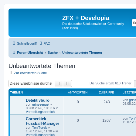
ZFX + Developia
Die deutsche Spieleentwickler-Community
(seit 1999).
Schnellzugriff
FAQ
Foren-Übersicht
Suche
Unbeantwortete Themen
Unbeantwortete Themen
Zur erweiterten Suche
Suche
Erweiterte Suche
Die Suche ergab 610 Treffer
THEMEN
ANTWORTEN
ZUGRIFFE
LETZTER
Detektivbüro
von
grin
0
243
03.08.20
von
grinseengel
»
03.08.2026, 10:53
» in
Vorstellungsbereich
Cornerkick
von
Toni
0
1207
15.07.20
Fussball-Manager
von
ToniTurek
»
15.07.2026, 11:30
» in
Vorstellungsbereich