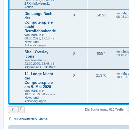
30.10.2021, 12:01
» in
ZFX Halloween'21
Action
Die Lange Nacht
von
Mar
0
14593
08.03.20
der
Computerspiele
sucht
Retroliebhabende
von
Marcus
»
08.03.2021, 17:18
» in
News und
Ankündigungen
Shell Overlay
von
Jona
0
8557
23.10.20
Icons
von
Jonathan
»
23.10.2020, 13:48
» in
Allgemeines Talk-Brett
14. Lange Nacht
von
Mar
0
21376
10.11.20
der
Computerspiele
am 9. Mai 2020
von
Marcus
»
10.11.2019, 20:27
» in
News und
Ankündigungen
Die Suche ergab 610 Treffer
Zur erweiterten Suche