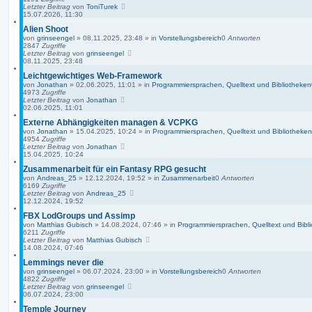
h
Letzter Beitrag
von
ToniTurek
e
15.07.2026, 11:30
Alien Shoot
von
grinseengel
»
08.11.2025, 23:48
» in
Vorstellungsbereich
0
Antworten
2847
Zugriffe
Letzter Beitrag
von
grinseengel
08.11.2025, 23:48
Leichtgewichtiges Web-Framework
von
Jonathan
»
02.06.2025, 11:01
» in
Programmiersprachen, Quelltext und Bibliotheken
4973
Zugriffe
Letzter Beitrag
von
Jonathan
02.06.2025, 11:01
Externe Abhängigkeiten managen & VCPKG
von
Jonathan
»
15.04.2025, 10:24
» in
Programmiersprachen, Quelltext und Bibliotheken
4954
Zugriffe
Letzter Beitrag
von
Jonathan
15.04.2025, 10:24
Zusammenarbeit für ein Fantasy RPG gesucht
von
Andreas_25
»
12.12.2024, 19:52
» in
Zusammenarbeit
0
Antworten
6169
Zugriffe
Letzter Beitrag
von
Andreas_25
12.12.2024, 19:52
FBX LodGroups und Assimp
von
Matthias Gubisch
»
14.08.2024, 07:46
» in
Programmiersprachen, Quelltext und Bibl
6211
Zugriffe
Letzter Beitrag
von
Matthias Gubisch
14.08.2024, 07:46
Lemmings never die
von
grinseengel
»
06.07.2024, 23:00
» in
Vorstellungsbereich
0
Antworten
4822
Zugriffe
Letzter Beitrag
von
grinseengel
06.07.2024, 23:00
Temple Journey