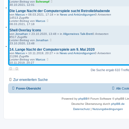
Letzter Beitrag
von
Schrompf
30.10.2021, 12:01
Die Lange Nacht der Computerspiele sucht Retroliebhabende
von
Marcus
»
08.03.2021, 17:18
» in
News und Ankündigungen
0
Antworten
14513
Zugriffe
Letzter Beitrag
von
Marcus
08.03.2021, 17:18
Shell Overlay Icons
von
Jonathan
»
23.10.2020, 13:48
» in
Allgemeines Talk-Brett
0
Antworten
8517
Zugriffe
Letzter Beitrag
von
Jonathan
23.10.2020, 13:48
14. Lange Nacht der Computerspiele am 9. Mai 2020
von
Marcus
»
10.11.2019, 20:27
» in
News und Ankündigungen
0
Antworten
21286
Zugriffe
Letzter Beitrag
von
Marcus
10.11.2019, 20:27
Die Suche ergab 610 Treff
Zur erweiterten Suche
Foren-Übersicht
Alle Coo
Powered by
phpBB
® Forum Software © phpBB Lim
Deutsche Übersetzung durch
phpBB.de
Datenschutz
|
Nutzungsbedingungen