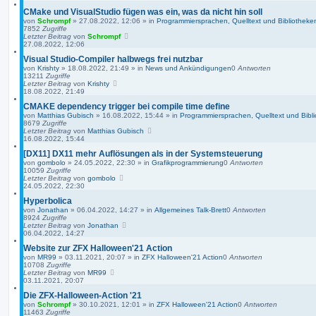
CMake und VisualStudio fügen was ein, was da nicht hin soll
von
Schrompf
»
27.08.2022, 12:06
» in
Programmiersprachen, Quelltext und Bibliotheke
7852
Zugriffe
Letzter Beitrag
von
Schrompf
27.08.2022, 12:06
Visual Studio-Compiler halbwegs frei nutzbar
von
Krishty
»
18.08.2022, 21:49
» in
News und Ankündigungen
0
Antworten
13211
Zugriffe
Letzter Beitrag
von
Krishty
18.08.2022, 21:49
CMAKE dependency trigger bei compile time define
von
Matthias Gubisch
»
16.08.2022, 15:44
» in
Programmiersprachen, Quelltext und Bibl
8679
Zugriffe
Letzter Beitrag
von
Matthias Gubisch
16.08.2022, 15:44
[DX11] DX11 mehr Auflösungen als in der Systemsteuerung
von
gombolo
»
24.05.2022, 22:30
» in
Grafikprogrammierung
0
Antworten
10059
Zugriffe
Letzter Beitrag
von
gombolo
24.05.2022, 22:30
Hyperbolica
von
Jonathan
»
06.04.2022, 14:27
» in
Allgemeines Talk-Brett
0
Antworten
8924
Zugriffe
Letzter Beitrag
von
Jonathan
06.04.2022, 14:27
Website zur ZFX Halloween'21 Action
von
MR99
»
03.11.2021, 20:07
» in
ZFX Halloween'21 Action
0
Antworten
10708
Zugriffe
Letzter Beitrag
von
MR99
03.11.2021, 20:07
Die ZFX-Halloween-Action '21
von
Schrompf
»
30.10.2021, 12:01
» in
ZFX Halloween'21 Action
0
Antworten
11463
Zugriffe