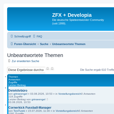
ZFX + Developia
Die deutsche Spieleentwickler-Community
(seit 1999).
Schnellzugriff
FAQ
Foren-Übersicht
Suche
Unbeantwortete Themen
Unbeantwortete Themen
Zur erweiterten Suche
S
E
Die Suche ergab 610 Treff
u
r
c
w
Themen
h
e
Antworten
Zugriffe
e
i
Letzter Beitrag
t
e
Detektivbüro
r
von
grinseengel
»
03.08.2026, 10:53
» in
Vorstellungsbereich
0
Antworten
219
Zugriffe
t
Letzter Beitrag
von
grinseengel
e
03.08.2026, 10:53
S
Cornerkick Fussball-Manager
u
von
ToniTurek
»
15.07.2026, 11:30
» in
c
Vorstellungsbereich
0
Antworten
1191
Zugriffe