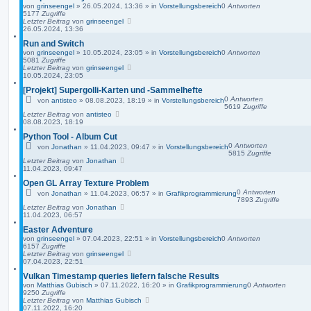
von
grinseengel
»
26.05.2024, 13:36
» in
Vorstellungsbereich
0
Antworten
5177
Zugriffe
Letzter Beitrag
von
grinseengel
26.05.2024, 13:36
Run and Switch
von
grinseengel
»
10.05.2024, 23:05
» in
Vorstellungsbereich
0
Antworten
5081
Zugriffe
Letzter Beitrag
von
grinseengel
10.05.2024, 23:05
[Projekt] Supergolli-Karten und -Sammelhefte
0
Antworten
von
antisteo
»
08.08.2023, 18:19
» in
Vorstellungsbereich
5619
Zugriffe
Letzter Beitrag
von
antisteo
08.08.2023, 18:19
Python Tool - Album Cut
0
Antworten
von
Jonathan
»
11.04.2023, 09:47
» in
Vorstellungsbereich
5815
Zugriffe
Letzter Beitrag
von
Jonathan
11.04.2023, 09:47
Open GL Array Texture Problem
0
Antworten
von
Jonathan
»
11.04.2023, 06:57
» in
Grafikprogrammierung
7893
Zugriffe
Letzter Beitrag
von
Jonathan
11.04.2023, 06:57
Easter Adventure
von
grinseengel
»
07.04.2023, 22:51
» in
Vorstellungsbereich
0
Antworten
6157
Zugriffe
Letzter Beitrag
von
grinseengel
07.04.2023, 22:51
Vulkan Timestamp queries liefern falsche Results
von
Matthias Gubisch
»
07.11.2022, 16:20
» in
Grafikprogrammierung
0
Antworten
9250
Zugriffe
Letzter Beitrag
von
Matthias Gubisch
07.11.2022, 16:20