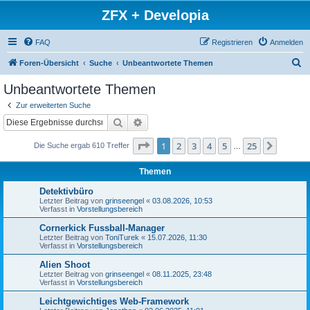
ZFX + Developia
FAQ
Registrieren
Anmelden
S
Foren-Übersicht
Suche
Unbeantwortete Themen
u
Unbeantwortete Themen
c
Zur erweiterten Suche
h
Suche
Erweiterte Suche
e
Seite
1
von
25
1
2
3
4
5
25
Nächst
Die Suche ergab 610 Treffer
…
Themen
Detektivbüro
Letzter Beitrag von
grinseengel
«
03.08.2026, 10:53
Verfasst in
Vorstellungsbereich
Cornerkick Fussball-Manager
Letzter Beitrag von
ToniTurek
«
15.07.2026, 11:30
Verfasst in
Vorstellungsbereich
Alien Shoot
Letzter Beitrag von
grinseengel
«
08.11.2025, 23:48
Verfasst in
Vorstellungsbereich
Leichtgewichtiges Web-Framework