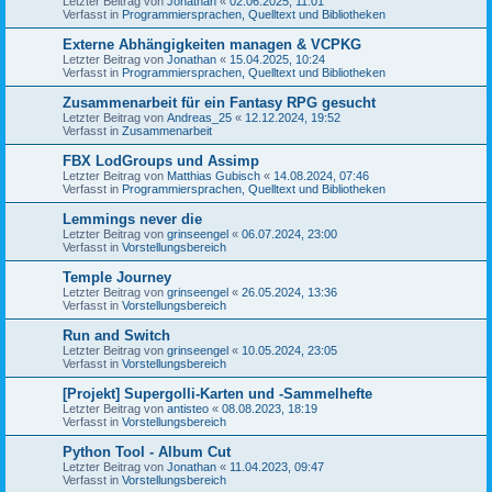
Letzter Beitrag von
Jonathan
«
02.06.2025, 11:01
Verfasst in
Programmiersprachen, Quelltext und Bibliotheken
Externe Abhängigkeiten managen & VCPKG
Letzter Beitrag von
Jonathan
«
15.04.2025, 10:24
Verfasst in
Programmiersprachen, Quelltext und Bibliotheken
Zusammenarbeit für ein Fantasy RPG gesucht
Letzter Beitrag von
Andreas_25
«
12.12.2024, 19:52
Verfasst in
Zusammenarbeit
FBX LodGroups und Assimp
Letzter Beitrag von
Matthias Gubisch
«
14.08.2024, 07:46
Verfasst in
Programmiersprachen, Quelltext und Bibliotheken
Lemmings never die
Letzter Beitrag von
grinseengel
«
06.07.2024, 23:00
Verfasst in
Vorstellungsbereich
Temple Journey
Letzter Beitrag von
grinseengel
«
26.05.2024, 13:36
Verfasst in
Vorstellungsbereich
Run and Switch
Letzter Beitrag von
grinseengel
«
10.05.2024, 23:05
Verfasst in
Vorstellungsbereich
[Projekt] Supergolli-Karten und -Sammelhefte
Letzter Beitrag von
antisteo
«
08.08.2023, 18:19
Verfasst in
Vorstellungsbereich
Python Tool - Album Cut
Letzter Beitrag von
Jonathan
«
11.04.2023, 09:47
Verfasst in
Vorstellungsbereich