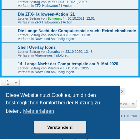
Letzter Beitrag von
MR99
«
03.11.2021, 20:07
Verfasst in
ZFX Halloween'21 Action
Die ZFX-Halloween-Action '21
Letzter Beitrag von
Schrompf
«
30.10.2021, 12:01
Verfasst in
ZFX Halloween'21 Action
Die Lange Nacht der Computerspiele sucht Retroliebhabende
Letzter Beitrag von
Marcus
«
08.03.2021, 17:18
Verfasst in
News und Ankündigungen
Shell Overlay Icons
Letzter Beitrag von
Jonathan
«
23.10.2020, 13:48
Verfasst in
Allgemeines Talk-Brett
14. Lange Nacht der Computerspiele am 9. Mai 2020
Letzter Beitrag von
Marcus
«
10.11.2019, 20:27
Verfasst in
News und Ankündigungen
Seite
1
von
25
1
2
3
4
5
25
Nächst
Die Suche ergab 610 Treffer
…
Diese Website nutzt Cookies, um dir den
bestmöglichen Komfort bei der Nutzung zu
Gehe zu
bieten.
Mehr erfahren
Foren-Übersicht
Alle Cookies löschen
Alle Zeiten sind
UTC+02:00
Verstanden!
Powered by
phpBB
® Forum Software © phpBB Limited
Deutsche Übersetzung durch
phpBB.de
Datenschutz
|
Nutzungsbedingungen