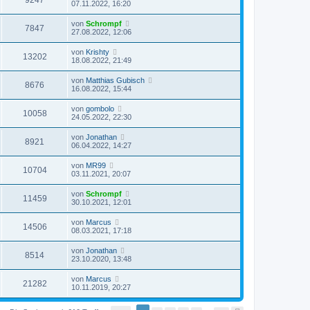
9247
07.11.2022, 16:20
von
Schrompf
7847
27.08.2022, 12:06
von
Krishty
13202
18.08.2022, 21:49
von
Matthias Gubisch
8676
16.08.2022, 15:44
von
gombolo
10058
24.05.2022, 22:30
von
Jonathan
8921
06.04.2022, 14:27
von
MR99
10704
03.11.2021, 20:07
von
Schrompf
11459
30.10.2021, 12:01
von
Marcus
14506
08.03.2021, 17:18
von
Jonathan
8514
23.10.2020, 13:48
von
Marcus
21282
10.11.2019, 20:27