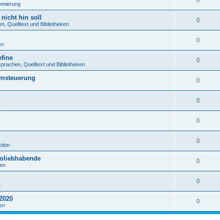
0
mmierung
nicht hin soll
0
, Quelltext und Bibliotheken
0
en
fine
0
rachen, Quelltext und Bibliotheken
emsteuerung
0
0
t
0
0
tion
roliebhabende
0
en
0
t
2020
0
en