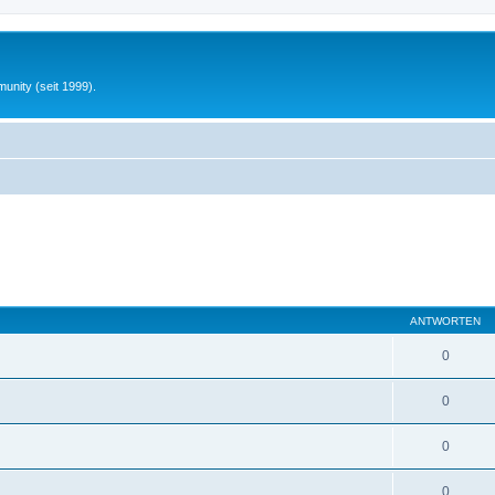
unity (seit 1999).
ANTWORTEN
0
0
0
0