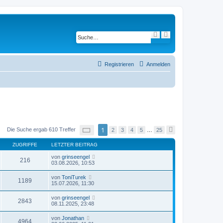
S
E
u
r
c
w
h
e
e
i
t
Registrieren
Anmelden
e
r
t
e
S
u
c
h
e
S
1
Die Suche ergab 610 Treffer
2
3
4
5
…
25
N
e
ä
i
c
ZUGRIFFE
LETZTER BEITRAG
t
h
e
s
von
grinseengel
1
216
t
03.08.2026, 10:53
v
e
o
n
von
ToniTurek
1189
2
15.07.2026, 11:30
5
von
grinseengel
2843
08.11.2025, 23:48
von
Jonathan
4964