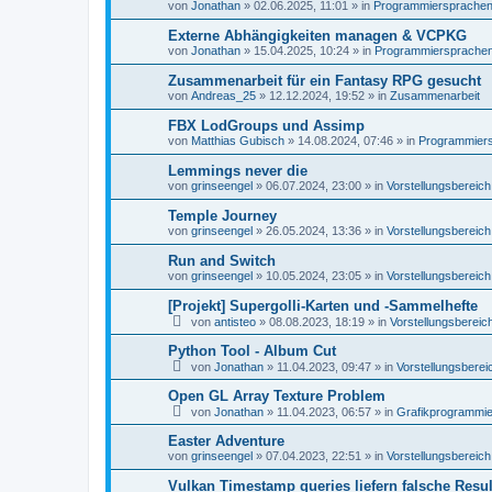
e
von
Jonathan
»
02.06.2025, 11:01
» in
Programmiersprachen, 
Externe Abhängigkeiten managen & VCPKG
von
Jonathan
»
15.04.2025, 10:24
» in
Programmiersprachen,
Zusammenarbeit für ein Fantasy RPG gesucht
von
Andreas_25
»
12.12.2024, 19:52
» in
Zusammenarbeit
FBX LodGroups und Assimp
von
Matthias Gubisch
»
14.08.2024, 07:46
» in
Programmiersp
Lemmings never die
von
grinseengel
»
06.07.2024, 23:00
» in
Vorstellungsbereich
Temple Journey
von
grinseengel
»
26.05.2024, 13:36
» in
Vorstellungsbereich
Run and Switch
von
grinseengel
»
10.05.2024, 23:05
» in
Vorstellungsbereich
[Projekt] Supergolli-Karten und -Sammelhefte
von
antisteo
»
08.08.2023, 18:19
» in
Vorstellungsbereic
Python Tool - Album Cut
von
Jonathan
»
11.04.2023, 09:47
» in
Vorstellungsberei
Open GL Array Texture Problem
von
Jonathan
»
11.04.2023, 06:57
» in
Grafikprogrammi
Easter Adventure
von
grinseengel
»
07.04.2023, 22:51
» in
Vorstellungsbereich
Vulkan Timestamp queries liefern falsche Resul