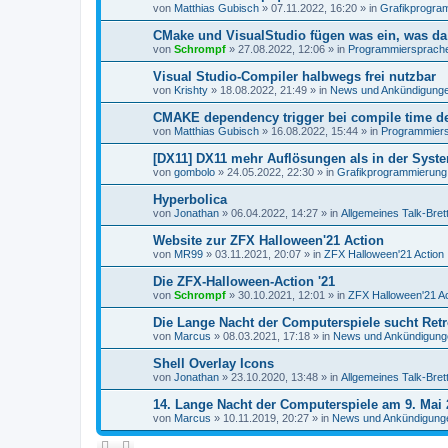
von
Matthias Gubisch
»
07.11.2022, 16:20
» in
Grafikprogra
CMake und VisualStudio fügen was ein, was da 
von
Schrompf
»
27.08.2022, 12:06
» in
Programmiersprachen
Visual Studio-Compiler halbwegs frei nutzbar
von
Krishty
»
18.08.2022, 21:49
» in
News und Ankündigung
CMAKE dependency trigger bei compile time de
von
Matthias Gubisch
»
16.08.2022, 15:44
» in
Programmiersp
[DX11] DX11 mehr Auflösungen als in der Syst
von
gombolo
»
24.05.2022, 22:30
» in
Grafikprogrammierung
Hyperbolica
von
Jonathan
»
06.04.2022, 14:27
» in
Allgemeines Talk-Bret
Website zur ZFX Halloween'21 Action
von
MR99
»
03.11.2021, 20:07
» in
ZFX Halloween'21 Action
Die ZFX-Halloween-Action '21
von
Schrompf
»
30.10.2021, 12:01
» in
ZFX Halloween'21 Ac
Die Lange Nacht der Computerspiele sucht Ret
von
Marcus
»
08.03.2021, 17:18
» in
News und Ankündigung
Shell Overlay Icons
von
Jonathan
»
23.10.2020, 13:48
» in
Allgemeines Talk-Bret
14. Lange Nacht der Computerspiele am 9. Mai 
von
Marcus
»
10.11.2019, 20:27
» in
News und Ankündigung