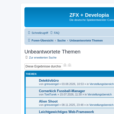
ZFX + Developia
Die deutsche Spieleentwickler-Comm
Schnellzugriff
FAQ
Foren-Übersicht
Suche
Unbeantwortete Themen
Unbeantwortete Themen
Zur erweiterten Suche
S
E
u
r
c
w
THEMEN
h
e
e
i
Detektivbüro
t
von
grinseengel
»
03.08.2026, 10:53
» in
Vorstellungsbereich
e
r
Cornerkick Fussball-Manager
t
von
ToniTurek
»
15.07.2026, 11:30
» in
Vorstellungsbereich
e
S
Alien Shoot
u
von
grinseengel
»
08.11.2025, 23:48
» in
Vorstellungsbereich
c
h
Leichtgewichtiges Web-Framework