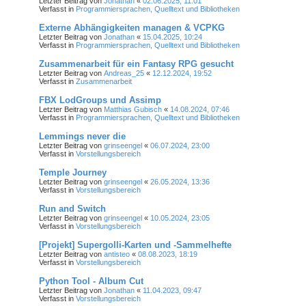
Letzter Beitrag von
Jonathan
«
02.06.2025, 11:01
Verfasst in
Programmiersprachen, Quelltext und Bibliotheken
Externe Abhängigkeiten managen & VCPKG
Letzter Beitrag von
Jonathan
«
15.04.2025, 10:24
Verfasst in
Programmiersprachen, Quelltext und Bibliotheken
Zusammenarbeit für ein Fantasy RPG gesucht
Letzter Beitrag von
Andreas_25
«
12.12.2024, 19:52
Verfasst in
Zusammenarbeit
FBX LodGroups und Assimp
Letzter Beitrag von
Matthias Gubisch
«
14.08.2024, 07:46
Verfasst in
Programmiersprachen, Quelltext und Bibliotheken
Lemmings never die
Letzter Beitrag von
grinseengel
«
06.07.2024, 23:00
Verfasst in
Vorstellungsbereich
Temple Journey
Letzter Beitrag von
grinseengel
«
26.05.2024, 13:36
Verfasst in
Vorstellungsbereich
Run and Switch
Letzter Beitrag von
grinseengel
«
10.05.2024, 23:05
Verfasst in
Vorstellungsbereich
[Projekt] Supergolli-Karten und -Sammelhefte
Letzter Beitrag von
antisteo
«
08.08.2023, 18:19
Verfasst in
Vorstellungsbereich
Python Tool - Album Cut
Letzter Beitrag von
Jonathan
«
11.04.2023, 09:47
Verfasst in
Vorstellungsbereich