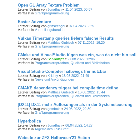
Open GL Array Texture Problem
Letzter Beitrag von
Jonathan
«
11.04.2023, 06:57
Verfasst in
Grafikprogrammierung
Easter Adventure
Letzter Beitrag von
grinseengel
«
07.04.2023, 22:51
Verfasst in
Vorstellungsbereich
Vulkan Timestamp queries liefern falsche Results
Letzter Beitrag von
Matthias Gubisch
«
07.11.2022, 16:20
Verfasst in
Grafikprogrammierung
CMake und VisualStudio fügen was ein, was da nicht hin soll
Letzter Beitrag von
Schrompf
«
27.08.2022, 12:06
Verfasst in
Programmiersprachen, Quelltext und Bibliotheken
Visual Studio-Compiler halbwegs frei nutzbar
Letzter Beitrag von
Krishty
«
18.08.2022, 21:49
Verfasst in
News und Ankündigungen
CMAKE dependency trigger bei compile time define
Letzter Beitrag von
Matthias Gubisch
«
16.08.2022, 15:44
Verfasst in
Programmiersprachen, Quelltext und Bibliotheken
[DX11] DX11 mehr Auflösungen als in der Systemsteuerung
Letzter Beitrag von
gombolo
«
24.05.2022, 22:30
Verfasst in
Grafikprogrammierung
Hyperbolica
Letzter Beitrag von
Jonathan
«
06.04.2022, 14:27
Verfasst in
Allgemeines Talk-Brett
Website zur ZFX Halloween'21 Action