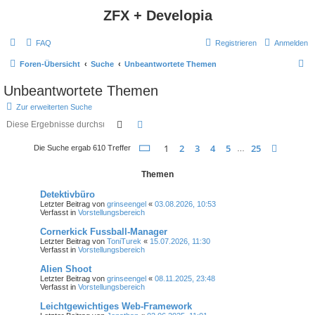
ZFX + Developia
FAQ
Registrieren
Anmelden
S
Foren-Übersicht
Suche
Unbeantwortete Themen
u
Unbeantwortete Themen
c
Zur erweiterten Suche
h
Suche
Erweiterte Suche
e
Seite
1
von
25
1
2
3
4
5
25
Nächst
Die Suche ergab 610 Treffer
…
Themen
Detektivbüro
Letzter Beitrag von
grinseengel
«
03.08.2026, 10:53
Verfasst in
Vorstellungsbereich
Cornerkick Fussball-Manager
Letzter Beitrag von
ToniTurek
«
15.07.2026, 11:30
Verfasst in
Vorstellungsbereich
Alien Shoot
Letzter Beitrag von
grinseengel
«
08.11.2025, 23:48
Verfasst in
Vorstellungsbereich
Leichtgewichtiges Web-Framework