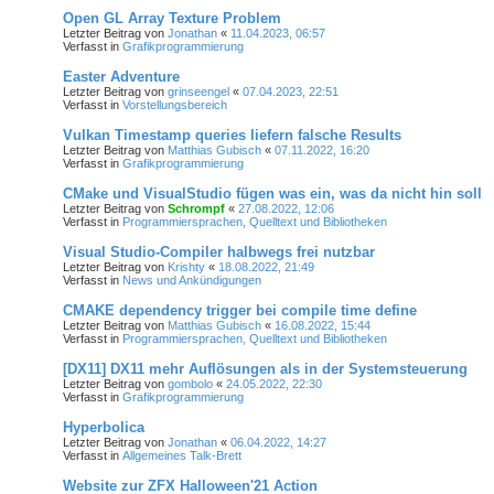
Open GL Array Texture Problem
Letzter Beitrag von
Jonathan
«
11.04.2023, 06:57
Verfasst in
Grafikprogrammierung
Easter Adventure
Letzter Beitrag von
grinseengel
«
07.04.2023, 22:51
Verfasst in
Vorstellungsbereich
Vulkan Timestamp queries liefern falsche Results
Letzter Beitrag von
Matthias Gubisch
«
07.11.2022, 16:20
Verfasst in
Grafikprogrammierung
CMake und VisualStudio fügen was ein, was da nicht hin soll
Letzter Beitrag von
Schrompf
«
27.08.2022, 12:06
Verfasst in
Programmiersprachen, Quelltext und Bibliotheken
Visual Studio-Compiler halbwegs frei nutzbar
Letzter Beitrag von
Krishty
«
18.08.2022, 21:49
Verfasst in
News und Ankündigungen
CMAKE dependency trigger bei compile time define
Letzter Beitrag von
Matthias Gubisch
«
16.08.2022, 15:44
Verfasst in
Programmiersprachen, Quelltext und Bibliotheken
[DX11] DX11 mehr Auflösungen als in der Systemsteuerung
Letzter Beitrag von
gombolo
«
24.05.2022, 22:30
Verfasst in
Grafikprogrammierung
Hyperbolica
Letzter Beitrag von
Jonathan
«
06.04.2022, 14:27
Verfasst in
Allgemeines Talk-Brett
Website zur ZFX Halloween'21 Action