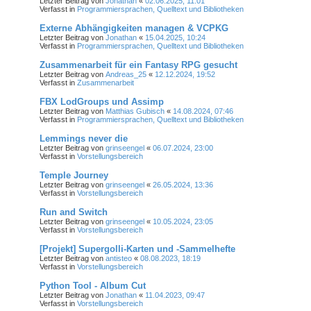
Letzter Beitrag von
Jonathan
«
02.06.2025, 11:01
Verfasst in
Programmiersprachen, Quelltext und Bibliotheken
Externe Abhängigkeiten managen & VCPKG
Letzter Beitrag von
Jonathan
«
15.04.2025, 10:24
Verfasst in
Programmiersprachen, Quelltext und Bibliotheken
Zusammenarbeit für ein Fantasy RPG gesucht
Letzter Beitrag von
Andreas_25
«
12.12.2024, 19:52
Verfasst in
Zusammenarbeit
FBX LodGroups und Assimp
Letzter Beitrag von
Matthias Gubisch
«
14.08.2024, 07:46
Verfasst in
Programmiersprachen, Quelltext und Bibliotheken
Lemmings never die
Letzter Beitrag von
grinseengel
«
06.07.2024, 23:00
Verfasst in
Vorstellungsbereich
Temple Journey
Letzter Beitrag von
grinseengel
«
26.05.2024, 13:36
Verfasst in
Vorstellungsbereich
Run and Switch
Letzter Beitrag von
grinseengel
«
10.05.2024, 23:05
Verfasst in
Vorstellungsbereich
[Projekt] Supergolli-Karten und -Sammelhefte
Letzter Beitrag von
antisteo
«
08.08.2023, 18:19
Verfasst in
Vorstellungsbereich
Python Tool - Album Cut
Letzter Beitrag von
Jonathan
«
11.04.2023, 09:47
Verfasst in
Vorstellungsbereich