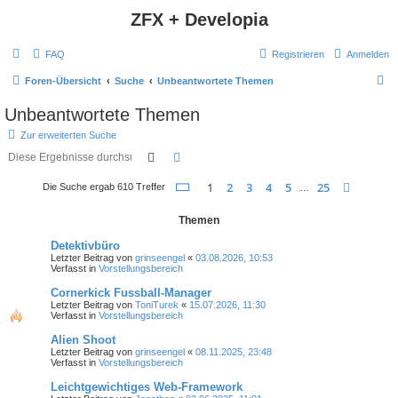
ZFX + Developia
FAQ
Registrieren
Anmelden
S
Foren-Übersicht
Suche
Unbeantwortete Themen
u
Unbeantwortete Themen
c
Zur erweiterten Suche
h
Suche
Erweiterte Suche
e
Seite
1
von
25
1
2
3
4
5
25
Nächst
Die Suche ergab 610 Treffer
…
Themen
Detektivbüro
Letzter Beitrag von
grinseengel
«
03.08.2026, 10:53
Verfasst in
Vorstellungsbereich
Cornerkick Fussball-Manager
Letzter Beitrag von
ToniTurek
«
15.07.2026, 11:30
Verfasst in
Vorstellungsbereich
Alien Shoot
Letzter Beitrag von
grinseengel
«
08.11.2025, 23:48
Verfasst in
Vorstellungsbereich
Leichtgewichtiges Web-Framework