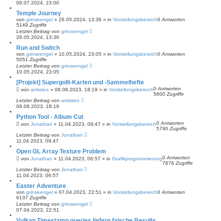
06.07.2024, 23:00
Temple Journey
von
grinseengel
»
26.05.2024, 13:36
» in
Vorstellungsbereich
0
Antworten
5149
Zugriffe
Letzter Beitrag
von
grinseengel
26.05.2024, 13:36
Run and Switch
von
grinseengel
»
10.05.2024, 23:05
» in
Vorstellungsbereich
0
Antworten
5051
Zugriffe
Letzter Beitrag
von
grinseengel
10.05.2024, 23:05
[Projekt] Supergolli-Karten und -Sammelhefte
0
Antworten
von
antisteo
»
08.08.2023, 18:19
» in
Vorstellungsbereich
5600
Zugriffe
Letzter Beitrag
von
antisteo
08.08.2023, 18:19
Python Tool - Album Cut
0
Antworten
von
Jonathan
»
11.04.2023, 09:47
» in
Vorstellungsbereich
5790
Zugriffe
Letzter Beitrag
von
Jonathan
11.04.2023, 09:47
Open GL Array Texture Problem
0
Antworten
von
Jonathan
»
11.04.2023, 06:57
» in
Grafikprogrammierung
7876
Zugriffe
Letzter Beitrag
von
Jonathan
11.04.2023, 06:57
Easter Adventure
von
grinseengel
»
07.04.2023, 22:51
» in
Vorstellungsbereich
0
Antworten
6137
Zugriffe
Letzter Beitrag
von
grinseengel
07.04.2023, 22:51
Vulkan Timestamp queries liefern falsche Results