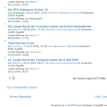
Letzter Beitrag
von
MR99
03.11.2021, 20:07
Die ZFX-Halloween-Action '21
von
Schrompf
»
30.10.2021, 12:01
» in
ZFX Halloween'21 Action
0
Antworten
11426
Zugriffe
Letzter Beitrag
von
Schrompf
30.10.2021, 12:01
Die Lange Nacht der Computerspiele sucht Retroliebhabende
von
Marcus
»
08.03.2021, 17:18
» in
News und Ankündigungen
0
Antworten
14463
Zugriffe
Letzter Beitrag
von
Marcus
08.03.2021, 17:18
Shell Overlay Icons
von
Jonathan
»
23.10.2020, 13:48
» in
Allgemeines Talk-Brett
0
Antworten
8495
Zugriffe
Letzter Beitrag
von
Jonathan
23.10.2020, 13:48
14. Lange Nacht der Computerspiele am 9. Mai 2020
von
Marcus
»
10.11.2019, 20:27
» in
News und Ankündigungen
0
Antworten
21241
Zugriffe
Letzter Beitrag
von
Marcus
10.11.2019, 20:27
Die Suche ergab 610 Treffer
Zur erweiterten Suche
Foren-Übersicht
Alle Coo
Powered by
phpBB
® Forum Software © phpBB Lim