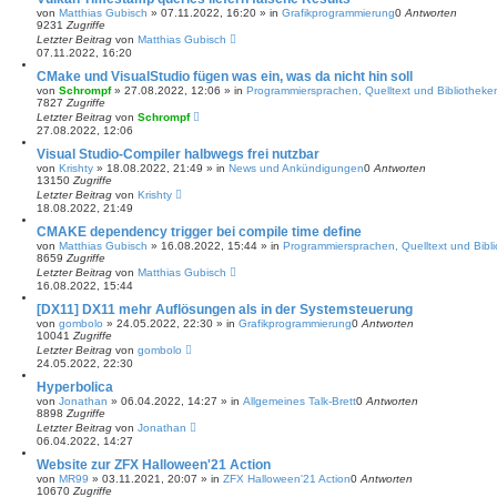
von
Matthias Gubisch
»
07.11.2022, 16:20
» in
Grafikprogrammierung
0
Antworten
9231
Zugriffe
Letzter Beitrag
von
Matthias Gubisch
07.11.2022, 16:20
CMake und VisualStudio fügen was ein, was da nicht hin soll
von
Schrompf
»
27.08.2022, 12:06
» in
Programmiersprachen, Quelltext und Bibliotheke
7827
Zugriffe
Letzter Beitrag
von
Schrompf
27.08.2022, 12:06
Visual Studio-Compiler halbwegs frei nutzbar
von
Krishty
»
18.08.2022, 21:49
» in
News und Ankündigungen
0
Antworten
13150
Zugriffe
Letzter Beitrag
von
Krishty
18.08.2022, 21:49
CMAKE dependency trigger bei compile time define
von
Matthias Gubisch
»
16.08.2022, 15:44
» in
Programmiersprachen, Quelltext und Bibl
8659
Zugriffe
Letzter Beitrag
von
Matthias Gubisch
16.08.2022, 15:44
[DX11] DX11 mehr Auflösungen als in der Systemsteuerung
von
gombolo
»
24.05.2022, 22:30
» in
Grafikprogrammierung
0
Antworten
10041
Zugriffe
Letzter Beitrag
von
gombolo
24.05.2022, 22:30
Hyperbolica
von
Jonathan
»
06.04.2022, 14:27
» in
Allgemeines Talk-Brett
0
Antworten
8898
Zugriffe
Letzter Beitrag
von
Jonathan
06.04.2022, 14:27
Website zur ZFX Halloween'21 Action
von
MR99
»
03.11.2021, 20:07
» in
ZFX Halloween'21 Action
0
Antworten
10670
Zugriffe