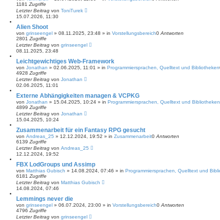
1181
Zugriffe
Letzter Beitrag
von
ToniTurek
15.07.2026, 11:30
Alien Shoot
von
grinseengel
»
08.11.2025, 23:48
» in
Vorstellungsbereich
0
Antworten
2801
Zugriffe
Letzter Beitrag
von
grinseengel
08.11.2025, 23:48
Leichtgewichtiges Web-Framework
von
Jonathan
»
02.06.2025, 11:01
» in
Programmiersprachen, Quelltext und Bibliotheken
4928
Zugriffe
Letzter Beitrag
von
Jonathan
02.06.2025, 11:01
Externe Abhängigkeiten managen & VCPKG
von
Jonathan
»
15.04.2025, 10:24
» in
Programmiersprachen, Quelltext und Bibliotheken
4899
Zugriffe
Letzter Beitrag
von
Jonathan
15.04.2025, 10:24
Zusammenarbeit für ein Fantasy RPG gesucht
von
Andreas_25
»
12.12.2024, 19:52
» in
Zusammenarbeit
0
Antworten
6139
Zugriffe
Letzter Beitrag
von
Andreas_25
12.12.2024, 19:52
FBX LodGroups und Assimp
von
Matthias Gubisch
»
14.08.2024, 07:46
» in
Programmiersprachen, Quelltext und Bibl
6181
Zugriffe
Letzter Beitrag
von
Matthias Gubisch
14.08.2024, 07:46
Lemmings never die
von
grinseengel
»
06.07.2024, 23:00
» in
Vorstellungsbereich
0
Antworten
4796
Zugriffe
Letzter Beitrag
von
grinseengel