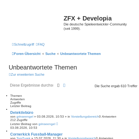
ZFX + Developia
Die deutsche Spieleentwickler-Community
(seit 1999).
Schnellzugriff
FAQ
Foren-Übersicht
Suche
Unbeantwortete Themen
Unbeantwortete Themen
Zur erweiterten Suche
Suche
Erweiterte Suche
Die Suche ergab 610 Treffer
Themen
Antworten
Zugriffe
Letzter Beitrag
Detektivbüro
von
grinseengel
»
03.08.2026, 10:53
» in
Vorstellungsbereich
0
Antworten
212
Zugriffe
Letzter Beitrag
von
grinseengel
03.08.2026, 10:53
Cornerkick Fussball-Manager
von
ToniTurek
»
15.07.2026, 11:30
» in
Vorstellungsbereich
0
Antworten