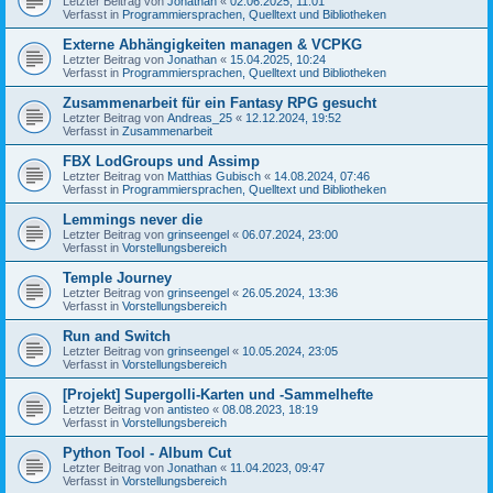
Letzter Beitrag von
Jonathan
«
02.06.2025, 11:01
Verfasst in
Programmiersprachen, Quelltext und Bibliotheken
Externe Abhängigkeiten managen & VCPKG
Letzter Beitrag von
Jonathan
«
15.04.2025, 10:24
Verfasst in
Programmiersprachen, Quelltext und Bibliotheken
Zusammenarbeit für ein Fantasy RPG gesucht
Letzter Beitrag von
Andreas_25
«
12.12.2024, 19:52
Verfasst in
Zusammenarbeit
FBX LodGroups und Assimp
Letzter Beitrag von
Matthias Gubisch
«
14.08.2024, 07:46
Verfasst in
Programmiersprachen, Quelltext und Bibliotheken
Lemmings never die
Letzter Beitrag von
grinseengel
«
06.07.2024, 23:00
Verfasst in
Vorstellungsbereich
Temple Journey
Letzter Beitrag von
grinseengel
«
26.05.2024, 13:36
Verfasst in
Vorstellungsbereich
Run and Switch
Letzter Beitrag von
grinseengel
«
10.05.2024, 23:05
Verfasst in
Vorstellungsbereich
[Projekt] Supergolli-Karten und -Sammelhefte
Letzter Beitrag von
antisteo
«
08.08.2023, 18:19
Verfasst in
Vorstellungsbereich
Python Tool - Album Cut
Letzter Beitrag von
Jonathan
«
11.04.2023, 09:47
Verfasst in
Vorstellungsbereich