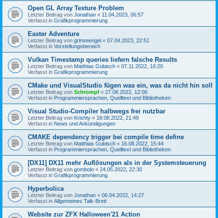
Open GL Array Texture Problem
Letzter Beitrag von
Jonathan
«
11.04.2023, 06:57
Verfasst in
Grafikprogrammierung
Easter Adventure
Letzter Beitrag von
grinseengel
«
07.04.2023, 22:51
Verfasst in
Vorstellungsbereich
Vulkan Timestamp queries liefern falsche Results
Letzter Beitrag von
Matthias Gubisch
«
07.11.2022, 16:20
Verfasst in
Grafikprogrammierung
CMake und VisualStudio fügen was ein, was da nicht hin soll
Letzter Beitrag von
Schrompf
«
27.08.2022, 12:06
Verfasst in
Programmiersprachen, Quelltext und Bibliotheken
Visual Studio-Compiler halbwegs frei nutzbar
Letzter Beitrag von
Krishty
«
18.08.2022, 21:49
Verfasst in
News und Ankündigungen
CMAKE dependency trigger bei compile time define
Letzter Beitrag von
Matthias Gubisch
«
16.08.2022, 15:44
Verfasst in
Programmiersprachen, Quelltext und Bibliotheken
[DX11] DX11 mehr Auflösungen als in der Systemsteuerung
Letzter Beitrag von
gombolo
«
24.05.2022, 22:30
Verfasst in
Grafikprogrammierung
Hyperbolica
Letzter Beitrag von
Jonathan
«
06.04.2022, 14:27
Verfasst in
Allgemeines Talk-Brett
Website zur ZFX Halloween'21 Action