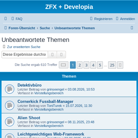
ZFX + Developia
FAQ
Registrieren
Anmelden
S
Foren-Übersicht
Suche
Unbeantwortete Themen
u
Unbeantwortete Themen
c
Zur erweiterten Suche
h
Suche
Erweiterte Suche
e
Seite
1
von
25
1
2
3
4
5
25
Nächst
Die Suche ergab 610 Treffer
…
Themen
Detektivbüro
Letzter Beitrag von
grinseengel
«
03.08.2026, 10:53
Verfasst in
Vorstellungsbereich
Cornerkick Fussball-Manager
Letzter Beitrag von
ToniTurek
«
15.07.2026, 11:30
Verfasst in
Vorstellungsbereich
Alien Shoot
Letzter Beitrag von
grinseengel
«
08.11.2025, 23:48
Verfasst in
Vorstellungsbereich
Leichtgewichtiges Web-Framework