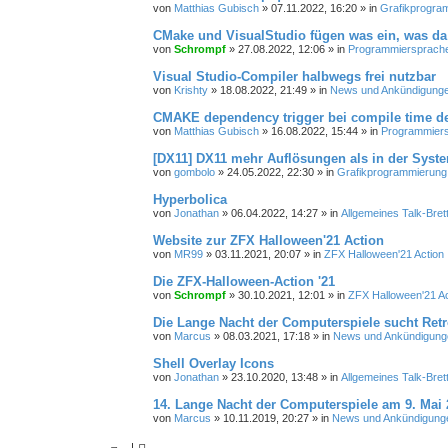
von
Matthias Gubisch
»
07.11.2022, 16:20
» in
Grafikprogra
CMake und VisualStudio fügen was ein, was da 
von
Schrompf
»
27.08.2022, 12:06
» in
Programmiersprachen
Visual Studio-Compiler halbwegs frei nutzbar
von
Krishty
»
18.08.2022, 21:49
» in
News und Ankündigung
CMAKE dependency trigger bei compile time de
von
Matthias Gubisch
»
16.08.2022, 15:44
» in
Programmiersp
[DX11] DX11 mehr Auflösungen als in der Syst
von
gombolo
»
24.05.2022, 22:30
» in
Grafikprogrammierung
Hyperbolica
von
Jonathan
»
06.04.2022, 14:27
» in
Allgemeines Talk-Bret
Website zur ZFX Halloween'21 Action
von
MR99
»
03.11.2021, 20:07
» in
ZFX Halloween'21 Action
Die ZFX-Halloween-Action '21
von
Schrompf
»
30.10.2021, 12:01
» in
ZFX Halloween'21 Ac
Die Lange Nacht der Computerspiele sucht Ret
von
Marcus
»
08.03.2021, 17:18
» in
News und Ankündigung
Shell Overlay Icons
von
Jonathan
»
23.10.2020, 13:48
» in
Allgemeines Talk-Bret
14. Lange Nacht der Computerspiele am 9. Mai 
von
Marcus
»
10.11.2019, 20:27
» in
News und Ankündigung