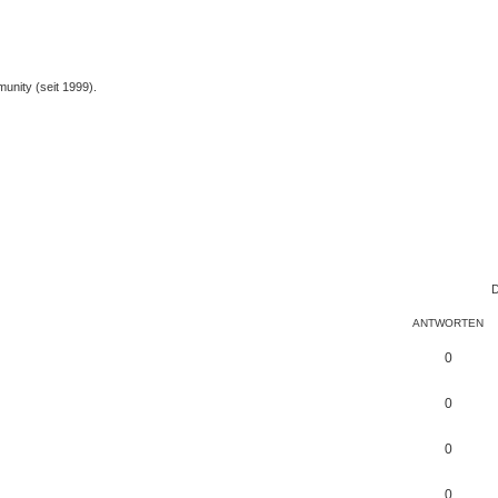
unity (seit 1999).
D
ANTWORTEN
0
0
0
0