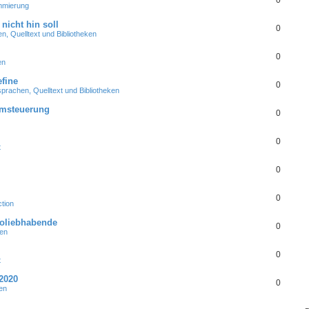
0
mmierung
nicht hin soll
0
, Quelltext und Bibliotheken
0
en
fine
0
rachen, Quelltext und Bibliotheken
emsteuerung
0
0
t
0
0
tion
roliebhabende
0
en
0
t
2020
0
en