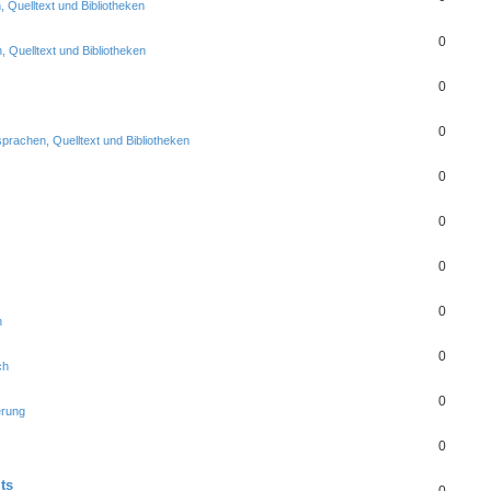
Quelltext und Bibliotheken
0
 Quelltext und Bibliotheken
0
0
rachen, Quelltext und Bibliotheken
0
0
0
0
h
0
ch
0
erung
0
ts