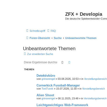
ZFX + Developia
Die deutsche Spieleentwickler-Comm
Schnellzugriff
FAQ
Foren-Übersicht
Suche
Unbeantwortete Themen
Unbeantwortete Themen
Zur erweiterten Suche
Suche
Erweiterte Suche
THEMEN
Detektivbüro
von
grinseengel
»
03.08.2026, 10:53
» in
Vorstellungsbereich
Cornerkick Fussball-Manager
von
ToniTurek
»
15.07.2026, 11:30
» in
Vorstellungsbereich
Alien Shoot
von
grinseengel
»
08.11.2025, 23:48
» in
Vorstellungsbereich
Leichtgewichtiges Web-Framework