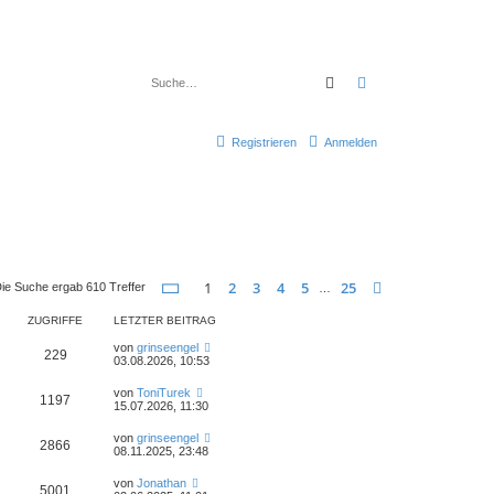
Suche
Erweiterte Suche
Registrieren
Anmelden
Seite
1
von
25
1
2
3
4
5
25
Nächste
ie Suche ergab 610 Treffer
…
ZUGRIFFE
LETZTER BEITRAG
von
grinseengel
229
03.08.2026, 10:53
von
ToniTurek
1197
15.07.2026, 11:30
von
grinseengel
2866
08.11.2025, 23:48
von
Jonathan
5001