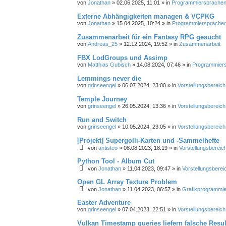
von
Jonathan
»
02.06.2025, 11:01
» in
Programmiersprachen, 
Externe Abhängigkeiten managen & VCPKG
von
Jonathan
»
15.04.2025, 10:24
» in
Programmiersprachen,
Zusammenarbeit für ein Fantasy RPG gesucht
von
Andreas_25
»
12.12.2024, 19:52
» in
Zusammenarbeit
FBX LodGroups und Assimp
von
Matthias Gubisch
»
14.08.2024, 07:46
» in
Programmiersp
Lemmings never die
von
grinseengel
»
06.07.2024, 23:00
» in
Vorstellungsbereich
Temple Journey
von
grinseengel
»
26.05.2024, 13:36
» in
Vorstellungsbereich
Run and Switch
von
grinseengel
»
10.05.2024, 23:05
» in
Vorstellungsbereich
[Projekt] Supergolli-Karten und -Sammelhefte
von
antisteo
»
08.08.2023, 18:19
» in
Vorstellungsbereic
Python Tool - Album Cut
von
Jonathan
»
11.04.2023, 09:47
» in
Vorstellungsberei
Open GL Array Texture Problem
von
Jonathan
»
11.04.2023, 06:57
» in
Grafikprogrammi
Easter Adventure
von
grinseengel
»
07.04.2023, 22:51
» in
Vorstellungsbereich
Vulkan Timestamp queries liefern falsche Resul