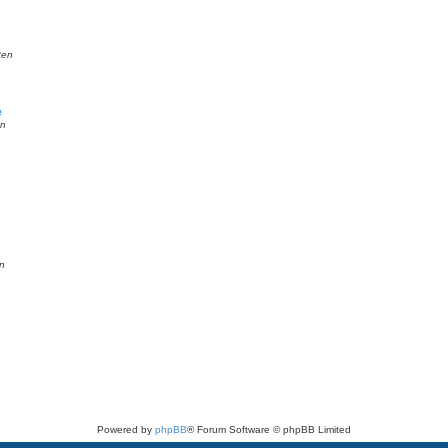
ten
e
en
n
Powered by
phpBB
® Forum Software © phpBB Limited
Deutsche Übersetzung durch
phpBB.de