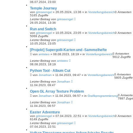
06.07.2024, 23:00
Temple Journey
von
grinseengel
»
26.05.2024, 13:36
» in
Vorstellungsbereich
0
Antworten
5165
Zugriffe
Letzter Beitrag
von
grinseengel
26.05.2024, 13:36
Run and Switch
von
grinseengel
»
10.05.2024, 23:05
» in
Vorstellungsbereich
0
Antworten
5069
Zugriffe
Letzter Beitrag
von
grinseengel
10.05.2024, 23:05
[Projekt] Supergolli-Karten und -Sammelhefte
0
Antworten
von
antisteo
»
08.08.2023, 18:19
» in
Vorstellungsbereich
5612
Zugriffe
Letzter Beitrag
von
antisteo
08.08.2023, 18:19
Python Tool - Album Cut
0
Antworten
von
Jonathan
»
11.04.2023, 09:47
» in
Vorstellungsbereich
5805
Zugriffe
Letzter Beitrag
von
Jonathan
11.04.2023, 09:47
Open GL Array Texture Problem
0
Antworte
von
Jonathan
»
11.04.2023, 06:57
» in
Grafikprogrammierung
7887
Zugri
Letzter Beitrag
von
Jonathan
11.04.2023, 06:57
Easter Adventure
von
grinseengel
»
07.04.2023, 22:51
» in
Vorstellungsbereich
0
Antworten
6149
Zugriffe
Letzter Beitrag
von
grinseengel
07.04.2023, 22:51