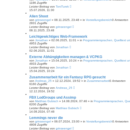
1186
Zugriffe
Letzter Beitrag
von
ToniTurek
15.07.2026, 11:30
Alien Shoot
von
grinseengel
»
08.11.2025, 23:48
» in
Vorstellungsbereich
0
Antworten
2831
Zugriffe
Letzter Beitrag
von
grinseengel
08.11.2025, 23:48
Leichtgewichtiges Web-Framework
von
Jonathan
»
02.06.2025, 11:01
» in
Programmiersprachen, Quelltext un
4953
Zugriffe
Letzter Beitrag
von
Jonathan
02.06.2025, 11:01
Externe Abhängigkeiten managen & VCPKG
von
Jonathan
»
15.04.2025, 10:24
» in
Programmiersprachen, Quelltext un
4933
Zugriffe
Letzter Beitrag
von
Jonathan
15.04.2025, 10:24
Zusammenarbeit für ein Fantasy RPG gesucht
von
Andreas_25
»
12.12.2024, 19:52
» in
Zusammenarbeit
0
Antworten
6160
Zugriffe
Letzter Beitrag
von
Andreas_25
12.12.2024, 19:52
FBX LodGroups und Assimp
von
Matthias Gubisch
»
14.08.2024, 07:46
» in
Programmiersprachen, Quel
6200
Zugriffe
Letzter Beitrag
von
Matthias Gubisch
14.08.2024, 07:46
Lemmings never die
von
grinseengel
»
06.07.2024, 23:00
» in
Vorstellungsbereich
0
Antworten
4808
Zugriffe
Letzter Beitrag
von
grinseengel