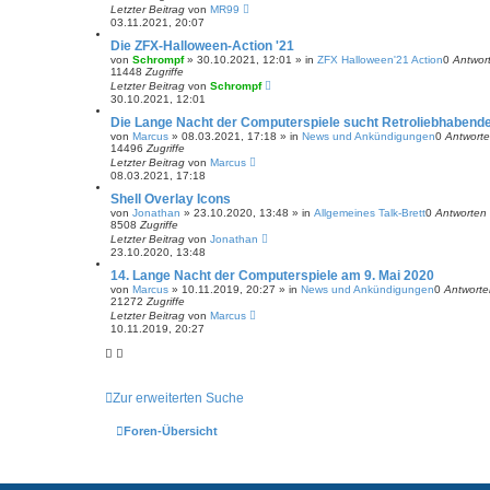
Letzter Beitrag
von
MR99
03.11.2021, 20:07
Die ZFX-Halloween-Action '21
von
Schrompf
»
30.10.2021, 12:01
» in
ZFX Halloween'21 Action
0
Antwor
11448
Zugriffe
Letzter Beitrag
von
Schrompf
30.10.2021, 12:01
Die Lange Nacht der Computerspiele sucht Retroliebhabend
von
Marcus
»
08.03.2021, 17:18
» in
News und Ankündigungen
0
Antwort
14496
Zugriffe
Letzter Beitrag
von
Marcus
08.03.2021, 17:18
Shell Overlay Icons
von
Jonathan
»
23.10.2020, 13:48
» in
Allgemeines Talk-Brett
0
Antworten
8508
Zugriffe
Letzter Beitrag
von
Jonathan
23.10.2020, 13:48
14. Lange Nacht der Computerspiele am 9. Mai 2020
von
Marcus
»
10.11.2019, 20:27
» in
News und Ankündigungen
0
Antworte
21272
Zugriffe
Letzter Beitrag
von
Marcus
10.11.2019, 20:27
Zur erweiterten Suche
Foren-Übersicht