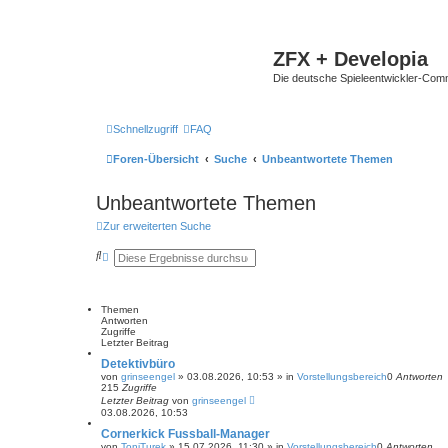
ZFX + Developia
Die deutsche Spieleentwickler-Comm
Schnellzugriff
FAQ
Foren-Übersicht
Suche
Unbeantwortete Themen
Unbeantwortete Themen
Zur erweiterten Suche
S
E
u
r
c
w
h
e
e
i
Themen
t
Antworten
e
Zugriffe
r
Letzter Beitrag
t
e
Detektivbüro
S
von
grinseengel
»
03.08.2026, 10:53
» in
Vorstellungsbereich
0
Antworten
u
215
Zugriffe
c
Letzter Beitrag
von
grinseengel
h
03.08.2026, 10:53
e
Cornerkick Fussball-Manager
von
ToniTurek
»
15.07.2026, 11:30
» in
Vorstellungsbereich
0
Antworten