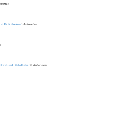
tworten
nd Bibliotheken
0
Antworten
n
ltext und Bibliotheken
0
Antworten