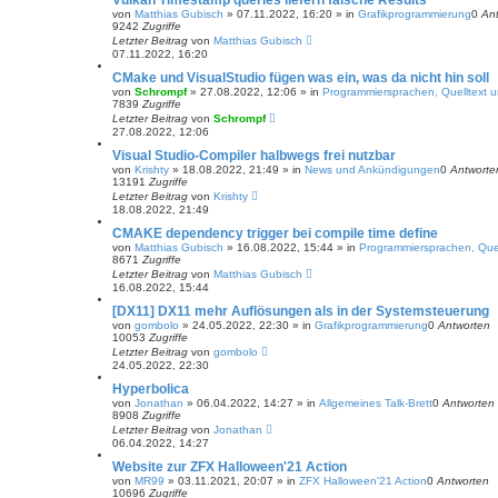
Vulkan Timestamp queries liefern falsche Results
von
Matthias Gubisch
»
07.11.2022, 16:20
» in
Grafikprogrammierung
0
An
9242
Zugriffe
Letzter Beitrag
von
Matthias Gubisch
07.11.2022, 16:20
CMake und VisualStudio fügen was ein, was da nicht hin soll
von
Schrompf
»
27.08.2022, 12:06
» in
Programmiersprachen, Quelltext u
7839
Zugriffe
Letzter Beitrag
von
Schrompf
27.08.2022, 12:06
Visual Studio-Compiler halbwegs frei nutzbar
von
Krishty
»
18.08.2022, 21:49
» in
News und Ankündigungen
0
Antworte
13191
Zugriffe
Letzter Beitrag
von
Krishty
18.08.2022, 21:49
CMAKE dependency trigger bei compile time define
von
Matthias Gubisch
»
16.08.2022, 15:44
» in
Programmiersprachen, Quel
8671
Zugriffe
Letzter Beitrag
von
Matthias Gubisch
16.08.2022, 15:44
[DX11] DX11 mehr Auflösungen als in der Systemsteuerung
von
gombolo
»
24.05.2022, 22:30
» in
Grafikprogrammierung
0
Antworten
10053
Zugriffe
Letzter Beitrag
von
gombolo
24.05.2022, 22:30
Hyperbolica
von
Jonathan
»
06.04.2022, 14:27
» in
Allgemeines Talk-Brett
0
Antworten
8908
Zugriffe
Letzter Beitrag
von
Jonathan
06.04.2022, 14:27
Website zur ZFX Halloween'21 Action
von
MR99
»
03.11.2021, 20:07
» in
ZFX Halloween'21 Action
0
Antworten
10696
Zugriffe