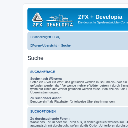
ZFX + Developia
Die deutsche Spieleentwickler-Comm
Schnellzugriff
FAQ
Foren-Übersicht
Suche
Suche
SUCHANFRAGE
Suche nach Wörtern:
Setze ein
+
vor ein Wort, das gefunden werden muss und ein
-
vor ein 
gefunden werden darf. Verwende mehrere Wörter getrennt durch
|
inne
wenn nur eines der Wörter gefunden werden muss. Benutze ein * als Pla
Übereinstimmungen.
Zu suchender Autor:
Benutze ein * als Platzhalter für teilweise Übereinstimmungen.
SUCHOPTIONEN
Zu durchsuchende Foren:
Wähle das Forum oder die Foren aus, in denen gesucht werden soll. 
automatisch mit durchsucht, sofern du die Option „Unterforen durchsu