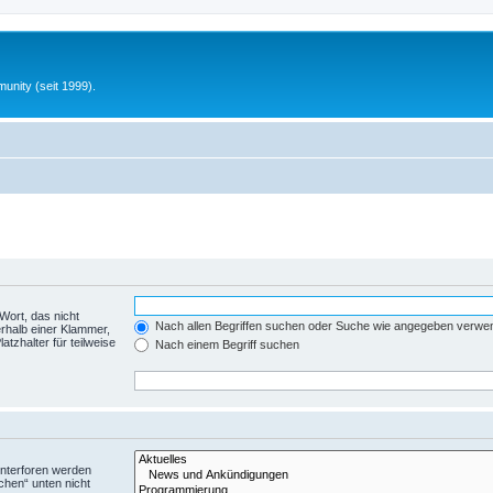
unity (seit 1999).
Wort, das nicht
Nach allen Begriffen suchen oder Suche wie angegeben verwe
rhalb einer Klammer,
tzhalter für teilweise
Nach einem Begriff suchen
Unterforen werden
chen“ unten nicht