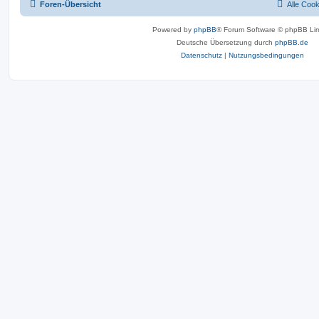
Foren-Übersicht
Alle Coo
Powered by
phpBB
® Forum Software © phpBB Lim
Deutsche Übersetzung durch
phpBB.de
Datenschutz
|
Nutzungsbedingungen