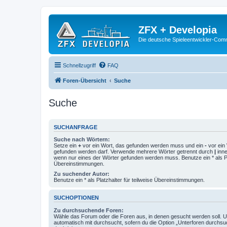
ZFX + Developia
Die deutsche Spieleentwickler-Comm
Schnellzugriff
FAQ
Foren-Übersicht
Suche
Suche
SUCHANFRAGE
Suche nach Wörtern:
Setze ein
+
vor ein Wort, das gefunden werden muss und ein
-
vor ein 
gefunden werden darf. Verwende mehrere Wörter getrennt durch
|
inne
wenn nur eines der Wörter gefunden werden muss. Benutze ein * als Pla
Übereinstimmungen.
Zu suchender Autor:
Benutze ein * als Platzhalter für teilweise Übereinstimmungen.
SUCHOPTIONEN
Zu durchsuchende Foren:
Wähle das Forum oder die Foren aus, in denen gesucht werden soll. 
automatisch mit durchsucht, sofern du die Option „Unterforen durchsu