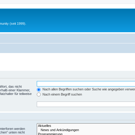
unity (seit 1999).
Wort, das nicht
Nach allen Begriffen suchen oder Suche wie angegeben verwe
rhalb einer Klammer,
tzhalter für teilweise
Nach einem Begriff suchen
Unterforen werden
chen“ unten nicht