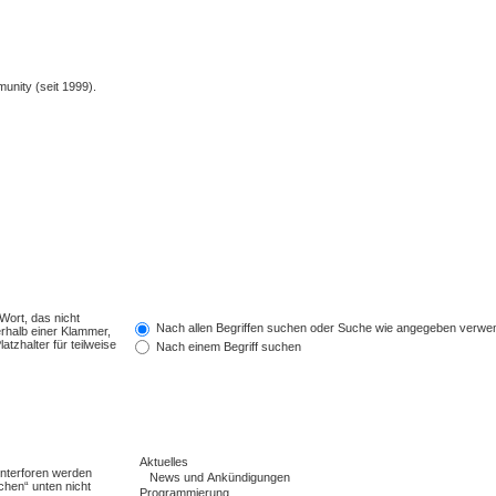
unity (seit 1999).
Wort, das nicht
Nach allen Begriffen suchen oder Suche wie angegeben verwe
rhalb einer Klammer,
tzhalter für teilweise
Nach einem Begriff suchen
Unterforen werden
chen“ unten nicht