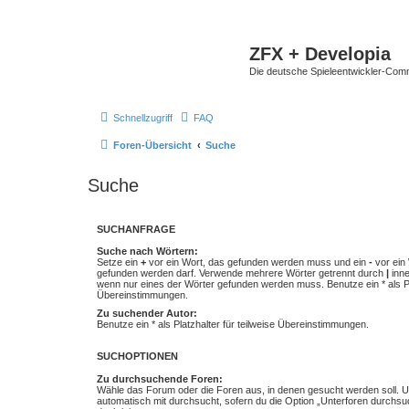
ZFX + Developia
Die deutsche Spieleentwickler-Comm
Schnellzugriff
FAQ
Foren-Übersicht
Suche
Suche
SUCHANFRAGE
Suche nach Wörtern:
Setze ein
+
vor ein Wort, das gefunden werden muss und ein
-
vor ein 
gefunden werden darf. Verwende mehrere Wörter getrennt durch
|
inne
wenn nur eines der Wörter gefunden werden muss. Benutze ein * als Pla
Übereinstimmungen.
Zu suchender Autor:
Benutze ein * als Platzhalter für teilweise Übereinstimmungen.
SUCHOPTIONEN
Zu durchsuchende Foren:
Wähle das Forum oder die Foren aus, in denen gesucht werden soll. 
automatisch mit durchsucht, sofern du die Option „Unterforen durchsu