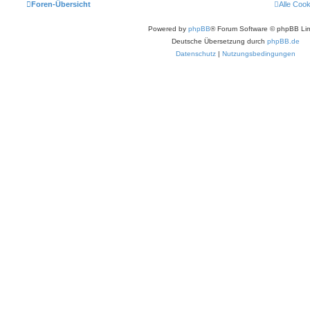
Foren-Übersicht
Alle Coo
Powered by
phpBB
® Forum Software © phpBB Lim
Deutsche Übersetzung durch
phpBB.de
Datenschutz
|
Nutzungsbedingungen