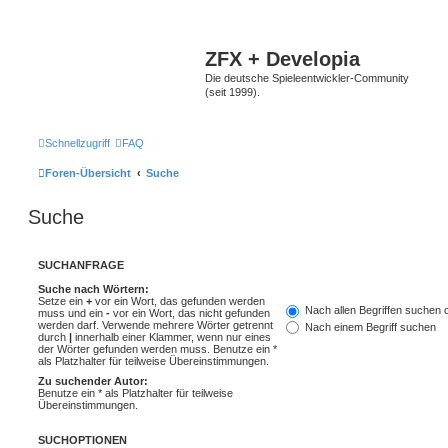
ZFX + Developia
Die deutsche Spieleentwickler-Community
(seit 1999).
Schnellzugriff
FAQ
Foren-Übersicht
Suche
Suche
SUCHANFRAGE
Suche nach Wörtern:
Setze ein
+
vor ein Wort, das gefunden werden
Nach allen Begriffen suchen
muss und ein
-
vor ein Wort, das nicht gefunden
werden darf. Verwende mehrere Wörter getrennt
Nach einem Begriff suchen
durch
|
innerhalb einer Klammer, wenn nur eines
der Wörter gefunden werden muss. Benutze ein *
als Platzhalter für teilweise Übereinstimmungen.
Zu suchender Autor:
Benutze ein * als Platzhalter für teilweise
Übereinstimmungen.
SUCHOPTIONEN