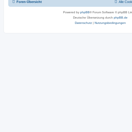
Foren-Übersicht
Alle Coo
Powered by
phpBB
® Forum Software © phpBB Lim
Deutsche Übersetzung durch
phpBB.de
Datenschutz
|
Nutzungsbedingungen