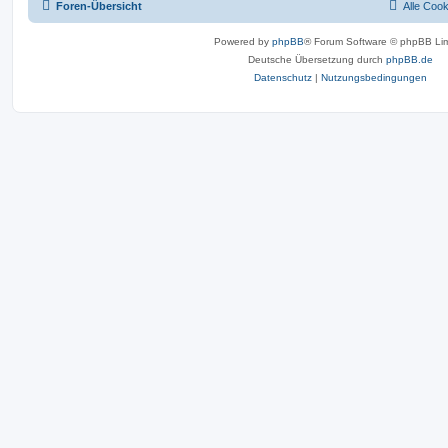
Foren-Übersicht
Alle Coo
Powered by
phpBB
® Forum Software © phpBB Lim
Deutsche Übersetzung durch
phpBB.de
Datenschutz
|
Nutzungsbedingungen