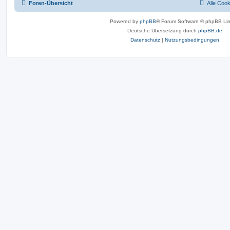
Foren-Übersicht
Alle Coo
Powered by
phpBB
® Forum Software © phpBB Lim
Deutsche Übersetzung durch
phpBB.de
Datenschutz
|
Nutzungsbedingungen