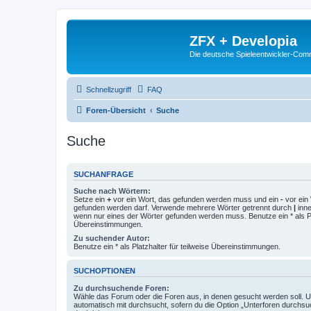
ZFX + Developia
Die deutsche Spieleentwickler-Comm
Schnellzugriff
FAQ
Foren-Übersicht
Suche
Suche
SUCHANFRAGE
Suche nach Wörtern:
Setze ein
+
vor ein Wort, das gefunden werden muss und ein
-
vor ein 
gefunden werden darf. Verwende mehrere Wörter getrennt durch
|
inne
wenn nur eines der Wörter gefunden werden muss. Benutze ein * als Pla
Übereinstimmungen.
Zu suchender Autor:
Benutze ein * als Platzhalter für teilweise Übereinstimmungen.
SUCHOPTIONEN
Zu durchsuchende Foren:
Wähle das Forum oder die Foren aus, in denen gesucht werden soll. 
automatisch mit durchsucht, sofern du die Option „Unterforen durchsu