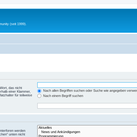
unity (seit 1999).
Wort, das nicht
Nach allen Begriffen suchen oder Suche wie angegeben verwe
rhalb einer Klammer,
tzhalter für teilweise
Nach einem Begriff suchen
Unterforen werden
chen“ unten nicht