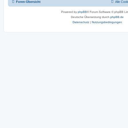
Foren-Übersicht
Alle Coo
Powered by
phpBB
® Forum Software © phpBB Lim
Deutsche Übersetzung durch
phpBB.de
Datenschutz
|
Nutzungsbedingungen