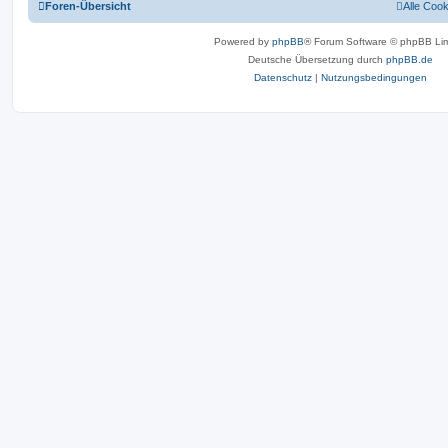
Foren-Übersicht
Alle Coo
Powered by
phpBB
® Forum Software © phpBB Lim
Deutsche Übersetzung durch
phpBB.de
Datenschutz
|
Nutzungsbedingungen