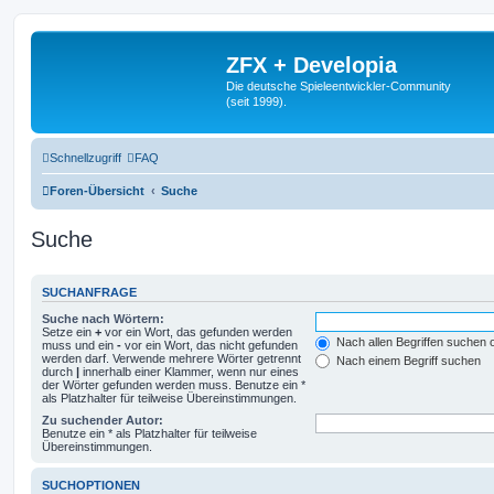
ZFX + Developia
Die deutsche Spieleentwickler-Community
(seit 1999).
Schnellzugriff
FAQ
Foren-Übersicht
Suche
Suche
SUCHANFRAGE
Suche nach Wörtern:
Setze ein
+
vor ein Wort, das gefunden werden
Nach allen Begriffen suchen
muss und ein
-
vor ein Wort, das nicht gefunden
werden darf. Verwende mehrere Wörter getrennt
Nach einem Begriff suchen
durch
|
innerhalb einer Klammer, wenn nur eines
der Wörter gefunden werden muss. Benutze ein *
als Platzhalter für teilweise Übereinstimmungen.
Zu suchender Autor:
Benutze ein * als Platzhalter für teilweise
Übereinstimmungen.
SUCHOPTIONEN