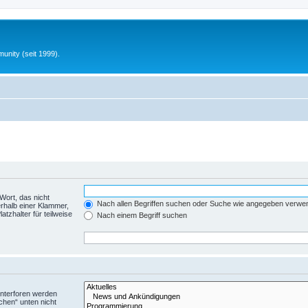
unity (seit 1999).
Wort, das nicht
Nach allen Begriffen suchen oder Suche wie angegeben verwe
rhalb einer Klammer,
tzhalter für teilweise
Nach einem Begriff suchen
Unterforen werden
chen“ unten nicht