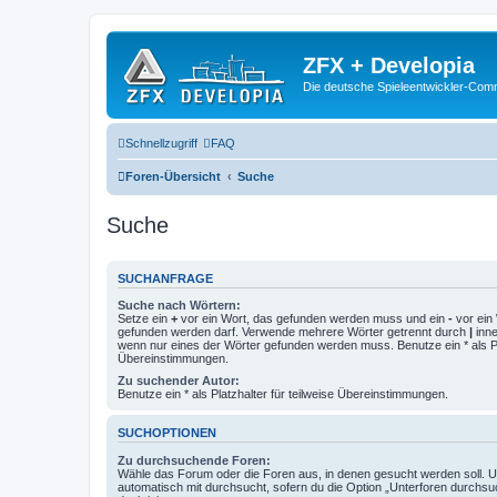
ZFX + Developia
Die deutsche Spieleentwickler-Comm
Schnellzugriff
FAQ
Foren-Übersicht
Suche
Suche
SUCHANFRAGE
Suche nach Wörtern:
Setze ein
+
vor ein Wort, das gefunden werden muss und ein
-
vor ein 
gefunden werden darf. Verwende mehrere Wörter getrennt durch
|
inne
wenn nur eines der Wörter gefunden werden muss. Benutze ein * als Pla
Übereinstimmungen.
Zu suchender Autor:
Benutze ein * als Platzhalter für teilweise Übereinstimmungen.
SUCHOPTIONEN
Zu durchsuchende Foren:
Wähle das Forum oder die Foren aus, in denen gesucht werden soll. 
automatisch mit durchsucht, sofern du die Option „Unterforen durchsu