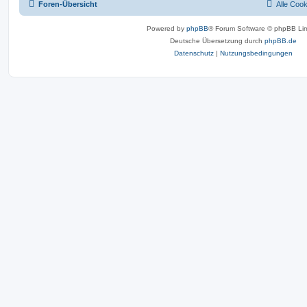
Foren-Übersicht
Alle Coo
Powered by
phpBB
® Forum Software © phpBB Lim
Deutsche Übersetzung durch
phpBB.de
Datenschutz
|
Nutzungsbedingungen